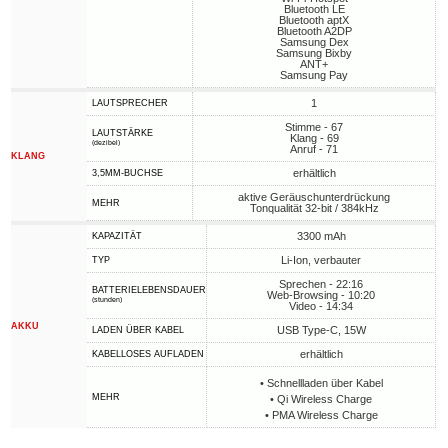
Bluetooth LE
Bluetooth aptX
Bluetooth A2DP
Samsung Dex
Samsung Bixby
ANT+
Samsung Pay
1
LAUTSPRECHER
Stimme - 67
LAUTSTÄRKE
Klang - 69
(dezibel)
Anruf - 71
KLANG
erhältlich
3,5MM-BUCHSE
aktive Geräuschunterdrückung
MEHR
Tonqualität 32-bit / 384kHz
3300 mAh
KAPAZITÄT
Li-Ion, verbauter
TYP
Sprechen - 22:16
BATTERIELEBENSDAUER
Web-Browsing - 10:20
(stunden)
Video - 14:34
AKKU
USB Type-C, 15W
LADEN ÜBER KABEL
erhältlich
KABELLOSES AUFLADEN
• Schnellladen über Kabel
MEHR
• Qi Wireless Charge
• PMA Wireless Charge