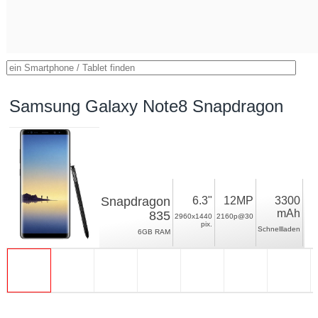
Samsung Galaxy Note8 Snapdragon
Snapdragon
6.3"
12MP
3300
mAh
835
2960x1440
2160p@30
pix.
Schnellladen
6GB RAM