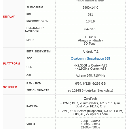
(~83.2% bildschirm-zu-körper)
2960x1440
AUFLÖSUNG
521
PPI
DISPLAY
18.5:9
PROPORTIONEN
HELLIGKEIT /
647nit / -
KONTRAST
HDR10
Always on display
MEHR
3D Touch
Android 7.1
BETRIEBSSYSTEM
Qualcomm Snapdragon 835
SOC
PLATTFORM
4x2.35GHz Cortex-A73
CPU
4x1.9GHz Cortex-A53
Adreno 540, 710MHz
GPU
6/64, 6/128, 6/256 GB
RAM / ROM
SPEICHER
zu 1024GB (geteilter Steckplatz)
SPEICHERKARTE
Zweifach
• 12MP, f/1.7, 26mm (wide), 1/2.55", 1.4µm,
Dual Pixel PDAF, OIS
KAMERA
• 12MP, f/2.4, 52mm (telephoto), 1/3.6", 1.0µm,
OIS, AF, 2x optical zoom
720p - 240fps
1080p - 60fps
VIDEO
2160p - 30fps