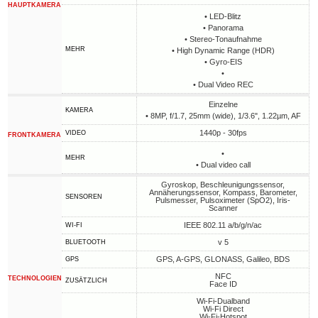
HAUPTKAMERA
• LED-Blitz
• Panorama
• Stereo-Tonaufnahme
MEHR
• High Dynamic Range (HDR)
• Gyro-EIS
•
• Dual Video REC
Einzelne
KAMERA
• 8MP, f/1.7, 25mm (wide), 1/3.6", 1.22µm, AF
1440p - 30fps
VIDEO
FRONTKAMERA
•
MEHR
• Dual video call
Gyroskop, Beschleunigungssensor,
Annäherungssensor, Kompass, Barometer,
SENSOREN
Pulsmesser, Pulsoximeter (SpO2), Iris-
Scanner
IEEE 802.11 a/b/g/n/ac
WI-FI
v 5
BLUETOOTH
GPS, A-GPS, GLONASS, Galileo, BDS
GPS
NFC
TECHNOLOGIEN
ZUSÄTZLICH
Face ID
Wi-Fi-Dualband
Wi-Fi Direct
Wi-Fi-Hotspot