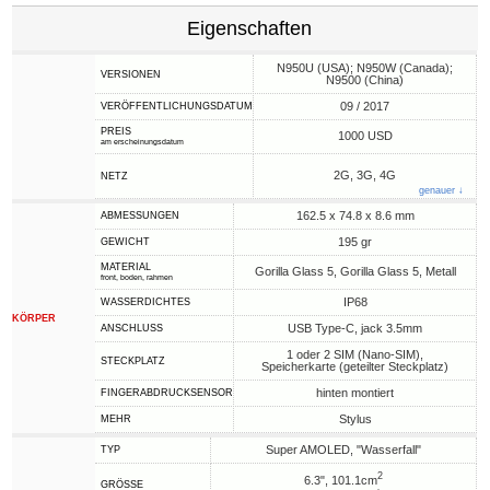
Eigenschaften
N950U (USA); N950W (Canada);
VERSIONEN
N9500 (China)
09 / 2017
VERÖFFENTLICHUNGSDATUM
PREIS
1000 USD
am erscheinungsdatum
2G, 3G, 4G
NETZ
genauer ↓
162.5 x 74.8 x 8.6 mm
ABMESSUNGEN
195 gr
GEWICHT
MATERIAL
Gorilla Glass 5, Gorilla Glass 5, Metall
front, boden, rahmen
IP68
WASSERDICHTES
KÖRPER
USB Type-C, jack 3.5mm
ANSCHLUSS
1 oder 2 SIM (Nano-SIM),
STECKPLATZ
Speicherkarte (geteilter Steckplatz)
hinten montiert
FINGERABDRUCKSENSOR
Stylus
MEHR
Super AMOLED, "Wasserfall"
TYP
2
6.3", 101.1cm
GRÖSSE