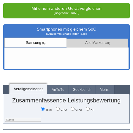
Mit einem anderen Gerät vergleichen
(insgesamt - 6070)
Smartphones mit gleichem SoC
(Qualcomm Snapdragon 835)
Samsung
Alle Marken
(6)
(31)
Verallgemeinertes
AnTuTu
Geekbench
Mehr...
Zusammenfassende Leistungsbewertung
Total
CPU
GPU
KI