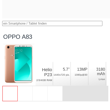
OPPO A83
Helio
5.7"
13MP
3180
mAh
P23
1440x720 pix.
1080p@30
Li-Ion
2/3/4GB RAM