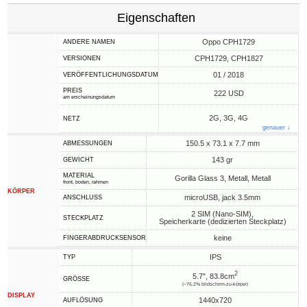
Eigenschaften
Oppo CPH1729
ANDERE NAMEN
CPH1729, CPH1827
VERSIONEN
01 / 2018
VERÖFFENTLICHUNGSDATUM
PREIS
222 USD
am erscheinungsdatum
2G, 3G, 4G
NETZ
genauer ↓
150.5 x 73.1 x 7.7 mm
ABMESSUNGEN
143 gr
GEWICHT
MATERIAL
Gorilla Glass 3, Metall, Metall
front, boden, rahmen
KÖRPER
microUSB, jack 3.5mm
ANSCHLUSS
2 SIM (Nano-SIM),
STECKPLATZ
Speicherkarte (dedizierten Steckplatz)
keine
FINGERABDRUCKSENSOR
IPS
TYP
2
5.7", 83.8cm
GRÖSSE
(~76.2% bildschirm-zu-körper)
DISPLAY
1440x720
AUFLÖSUNG