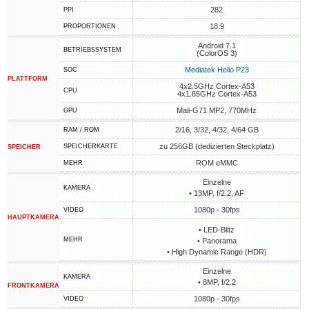
282
PPI
18:9
PROPORTIONEN
Android 7.1
BETRIEBSSYSTEM
(ColorOS 3)
Mediatek Helio P23
SOC
PLATTFORM
4x2.5GHz Cortex-A53
CPU
4x1.65GHz Cortex-A53
Mali-G71 MP2, 770MHz
GPU
2/16, 3/32, 4/32, 4/64 GB
RAM / ROM
zu 256GB (dedizierten Steckplatz)
SPEICHERKARTE
SPEICHER
ROM eMMC
MEHR
Einzelne
KAMERA
• 13MP, f/2.2, AF
1080p - 30fps
VIDEO
HAUPTKAMERA
• LED-Blitz
MEHR
• Panorama
• High Dynamic Range (HDR)
Einzelne
KAMERA
• 8MP, f/2.2
FRONTKAMERA
1080p - 30fps
VIDEO