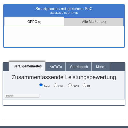
Smartphones mit gleichem SoC
(Mediatek Helio P23)
OPPO
Alle Marken
(4)
(22)
Verallgemeinertes
AnTuTu
Geekbench
Mehr...
Zusammenfassende Leistungsbewertung
Total
CPU
GPU
KI