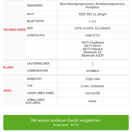
Beschleunigungssensor, Annäherungssensor,
SENSOREN
Kompass
IEEE 802.11 a/b/g/n
WI-FI
v 4.2
BLUETOOTH
GPS, A-GPS, GLONASS
GPS
TECHNOLOGIEN
USB OTG
ZUSÄTZLICH
Wi-Fi-Dualband
Wi-Fi Direct
Wi-Fi-Hotspot
Bluetooth LE
Bluetooth A2DP
1
LAUTSPRECHER
KLANG
erhältlich
3,5MM-BUCHSE
3180 mAh
KAPAZITÄT
Li-Ion, verbauter
TYP
AKKU
microUSB
LADEN ÜBER KABEL
KABELLOSES
keine
AUFLADEN
Mit einem anderen Gerät vergleichen
(insgesamt - 6070)