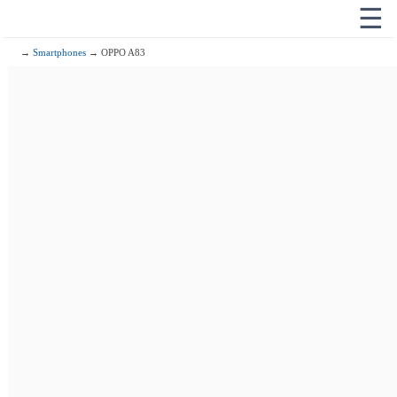
☰
→
Smartphones
→ OPPO A83