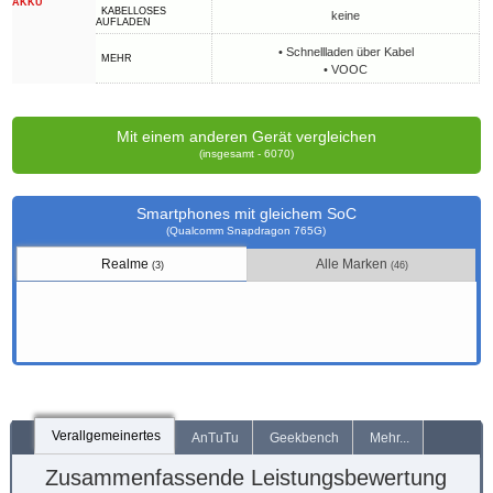
AKKU
KABELLOSES
keine
AUFLADEN
• Schnellladen über Kabel
MEHR
• VOOC
Mit einem anderen Gerät vergleichen
(insgesamt - 6070)
Smartphones mit gleichem SoC
(Qualcomm Snapdragon 765G)
Realme
Alle Marken
(3)
(46)
Verallgemeinertes
AnTuTu
Geekbench
Mehr...
Zusammenfassende Leistungsbewertung