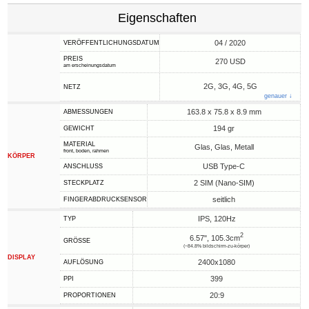
Eigenschaften
04 / 2020
VERÖFFENTLICHUNGSDATUM
PREIS
270 USD
am erscheinungsdatum
2G, 3G, 4G, 5G
NETZ
genauer ↓
163.8 x 75.8 x 8.9 mm
ABMESSUNGEN
194 gr
GEWICHT
MATERIAL
Glas, Glas, Metall
front, boden, rahmen
KÖRPER
USB Type-C
ANSCHLUSS
2 SIM (Nano-SIM)
STECKPLATZ
seitlich
FINGERABDRUCKSENSOR
IPS, 120Hz
TYP
2
6.57", 105.3cm
GRÖSSE
(~84.8% bildschirm-zu-körper)
DISPLAY
2400x1080
AUFLÖSUNG
399
PPI
20:9
PROPORTIONEN