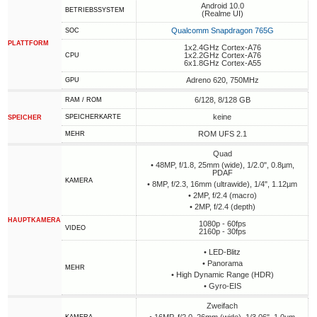
Android 10.0
BETRIEBSSYSTEM
(Realme UI)
Qualcomm Snapdragon 765G
SOC
PLATTFORM
1x2.4GHz Cortex-A76
1x2.2GHz Cortex-A76
CPU
6x1.8GHz Cortex-A55
Adreno 620, 750MHz
GPU
6/128, 8/128 GB
RAM / ROM
keine
SPEICHERKARTE
SPEICHER
ROM UFS 2.1
MEHR
Quad
• 48MP, f/1.8, 25mm (wide), 1/2.0", 0.8µm,
PDAF
KAMERA
• 8MP, f/2.3, 16mm (ultrawide), 1/4", 1.12µm
• 2MP, f/2.4 (macro)
• 2MP, f/2.4 (depth)
HAUPTKAMERA
1080p - 60fps
VIDEO
2160p - 30fps
• LED-Blitz
• Panorama
MEHR
• High Dynamic Range (HDR)
• Gyro-EIS
Zweifach