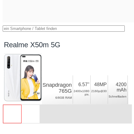
Realme X50m 5G
Snapdragon
6.57"
48MP
4200
mAh
765G
2400x1080
2160p@30
pix.
Schnellladen
6/8GB RAM