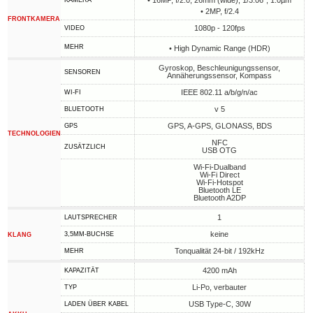
• 16MP, f/2.0, 26mm (wide), 1/3.06", 1.0µm
KAMERA
• 2MP, f/2.4
FRONTKAMERA
1080p - 120fps
VIDEO
MEHR
• High Dynamic Range (HDR)
Gyroskop, Beschleunigungssensor,
SENSOREN
Annäherungssensor, Kompass
IEEE 802.11 a/b/g/n/ac
WI-FI
v 5
BLUETOOTH
GPS, A-GPS, GLONASS, BDS
GPS
TECHNOLOGIEN
NFC
ZUSÄTZLICH
USB OTG
Wi-Fi-Dualband
Wi-Fi Direct
Wi-Fi-Hotspot
Bluetooth LE
Bluetooth A2DP
1
LAUTSPRECHER
keine
3,5MM-BUCHSE
KLANG
Tonqualität 24-bit / 192kHz
MEHR
4200 mAh
KAPAZITÄT
Li-Po, verbauter
TYP
USB Type-C, 30W
LADEN ÜBER KABEL