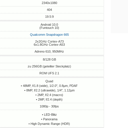
2340x1080
404
19.5:9
Android 10.0
(Funtouch 10)
Qualcomm Snapdragon 665
2x2GHz Cortex-A73
6x1.8GHz Cortex-A53
Adreno 610, 950MHz
8/128 GB
zu 256GB (geteilter Steckplatz)
ROM UFS 2.1
Quad
• 48MP, f/1.8 (wide), 1/2.0", 0.8µm, PDAF
• 8MP, f/2.2 (ultrawide), 1/4", 1.12µm
• 2MP, f/2.4 (macro)
• 2MP, f/2.4 (depth)
1080p - 30fps
• LED-Blitz
• Panorama
• High Dynamic Range (HDR)