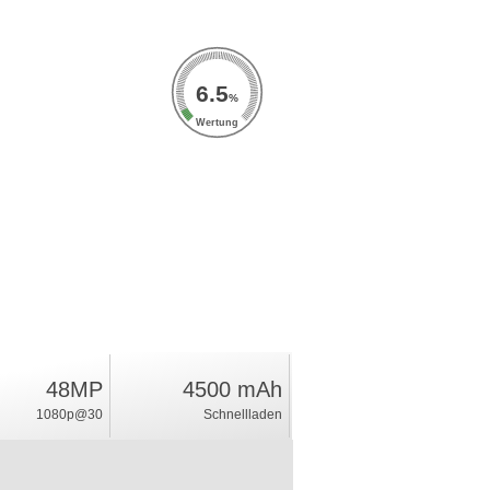
6.5
%
Wertung
48MP
4500 mAh
1080p@30
Schnellladen