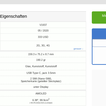
Mi
Eigenschaften
V1937
05 / 2020
M
333 USD
2G, 3G, 4G
genauer ↓
159.3 x 75.2 x 8.7 mm
190.2 gr
Glas, Kunststoff, Kunststoff
USB Type-C, jack 3.5mm
2 SIM (Nano-SIM),
Speicherkarte (geteilter Steckplatz)
unter Display
AMOLED
2
6.38", 99.9cm
(~83.4% bildschirm-zu-körper)