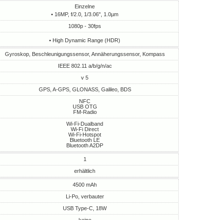
Einzelne
• 16MP, f/2.0, 1/3.06", 1.0µm
1080p - 30fps
• High Dynamic Range (HDR)
Gyroskop, Beschleunigungssensor, Annäherungssensor, Kompass
IEEE 802.11 a/b/g/n/ac
v 5
GPS, A-GPS, GLONASS, Galileo, BDS
NFC
USB OTG
FM-Radio
Wi-Fi-Dualband
Wi-Fi Direct
Wi-Fi-Hotspot
Bluetooth LE
Bluetooth A2DP
1
erhältlich
4500 mAh
Li-Po, verbauter
USB Type-C, 18W