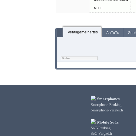
KABELLOSES AUFLADEN
MEHR
Verallgemeinertes
AnTuTu
Gee
Smartphones
Smartphone-Ranking
Smartphone-Vergleich
Mobile SoCs
SoC-Ranking
SoC-Vergleich