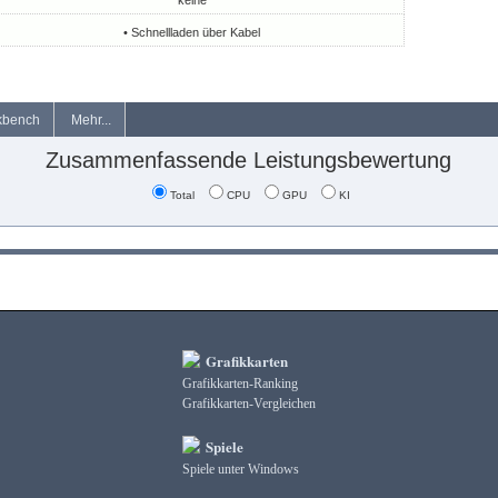
keine
• Schnellladen über Kabel
kbench
Mehr...
Zusammenfassende Leistungsbewertung
Total
CPU
GPU
KI
Grafikkarten
Grafikkarten-Ranking
Grafikkarten-Vergleichen
Spiele
Spiele unter Windows