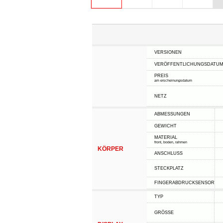
VERSIONEN
VERÖFFENTLICHUNGSDATU
PREIS
am erscheinungsdatum
NETZ
ABMESSUNGEN
GEWICHT
MATERIAL
front, boden, rahmen
KÖRPER
ANSCHLUSS
STECKPLATZ
FINGERABDRUCKSENSOR
TYP
GRÖSSE