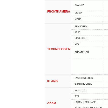
KAMERA
FRONTKAMERA
VIDEO
MEHR
SENSOREN
WI-FI
BLUETOOTH
GPS
TECHNOLOGIEN
ZUSÄTZLICH
LAUTSPRECHER
KLANG
3,5MM-BUCHSE
KAPAZITÄT
TYP
LADEN ÜBER KABEL
AKKU