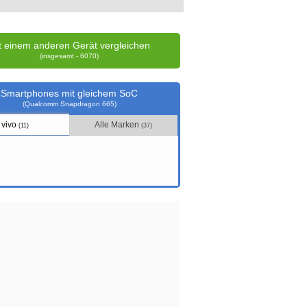
t einem anderen Gerät vergleichen
(insgesamt - 6070)
Smartphones mit gleichem SoC
(Qualcomm Snapdragon 665)
vivo
Alle Marken
(11)
(37)