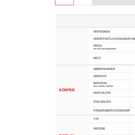
VERSIONEN
VERÖFFENTLICHUNGSDATU
PREIS
am erscheinungsdatum
NETZ
ABMESSUNGEN
GEWICHT
MATERIAL
front, boden, rahmen
KÖRPER
ANSCHLUSS
STECKPLATZ
FINGERABDRUCKSENSOR
TYP
GRÖSSE