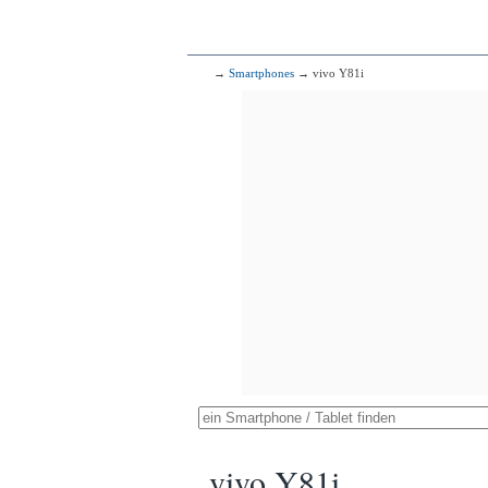
→
Smartphones
→ vivo Y81i
vivo Y81i