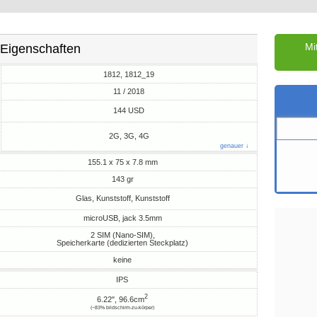
Mi
Eigenschaften
1812, 1812_19
11 / 2018
M
144 USD
2G, 3G, 4G
genauer ↓
155.1 x 75 x 7.8 mm
143 gr
Glas, Kunststoff, Kunststoff
microUSB, jack 3.5mm
2 SIM (Nano-SIM),
Speicherkarte (dedizierten Steckplatz)
keine
IPS
2
6.22", 96.6cm
(~83% bildschirm-zu-körper)