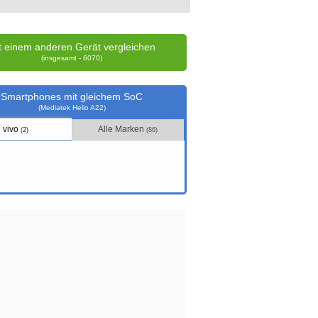
t einem anderen Gerät vergleichen
(insgesamt - 6070)
Smartphones mit gleichem SoC
(Mediatek Helio A22)
vivo
Alle Marken
(2)
(86)