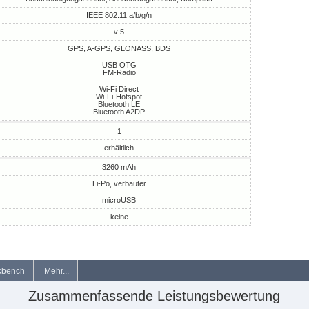
IEEE 802.11 a/b/g/n
v 5
GPS, A-GPS, GLONASS, BDS
USB OTG
FM-Radio
Wi-Fi Direct
Wi-Fi-Hotspot
Bluetooth LE
Bluetooth A2DP
1
erhältlich
3260 mAh
Li-Po, verbauter
microUSB
keine
kbench
Mehr...
Zusammenfassende Leistungsbewertung