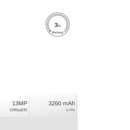
3
%
Wertung
13MP
3260 mAh
1080p@30
Li-Po