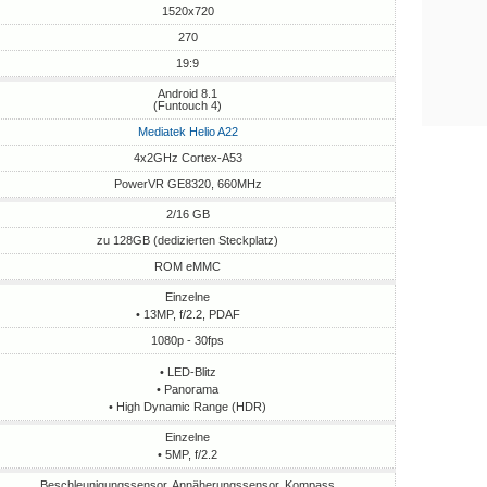
1520x720
270
19:9
Android 8.1
(Funtouch 4)
Mediatek Helio A22
4x2GHz Cortex-A53
PowerVR GE8320, 660MHz
2/16 GB
zu 128GB (dedizierten Steckplatz)
ROM eMMC
Einzelne
• 13MP, f/2.2, PDAF
1080p - 30fps
• LED-Blitz
• Panorama
• High Dynamic Range (HDR)
Einzelne
• 5MP, f/2.2
Beschleunigungssensor, Annäherungssensor, Kompass