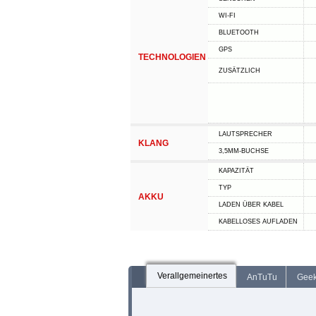
WI-FI
BLUETOOTH
GPS
TECHNOLOGIEN
ZUSÄTZLICH
LAUTSPRECHER
KLANG
3,5MM-BUCHSE
KAPAZITÄT
TYP
AKKU
LADEN ÜBER KABEL
KABELLOSES AUFLADEN
Verallgemeinertes
AnTuTu
Gee