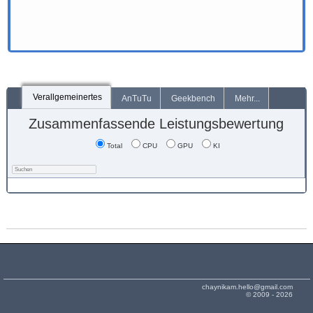
Verallgemeinertes
AnTuTu
Geekbench
Mehr...
Zusammenfassende Leistungsbewertung
Total
CPU
GPU
KI
chaynikam.hello@gmail.com
© 2009 - 2026