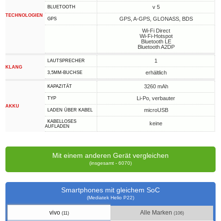
v 5
BLUETOOTH
TECHNOLOGIEN
GPS, A-GPS, GLONASS, BDS
GPS
Wi-Fi Direct
Wi-Fi-Hotspot
Bluetooth LE
Bluetooth A2DP
1
LAUTSPRECHER
KLANG
erhältlich
3,5MM-BUCHSE
3260 mAh
KAPAZITÄT
Li-Po, verbauter
TYP
AKKU
microUSB
LADEN ÜBER KABEL
KABELLOSES
keine
AUFLADEN
Mit einem anderen Gerät vergleichen
(insgesamt - 6070)
Smartphones mit gleichem SoC
(Mediatek Helio P22)
vivo
Alle Marken
(11)
(106)