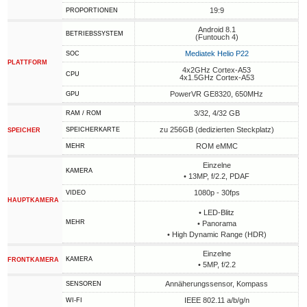
19:9
PROPORTIONEN
Android 8.1
BETRIEBSSYSTEM
(Funtouch 4)
Mediatek Helio P22
SOC
PLATTFORM
4x2GHz Cortex-A53
CPU
4x1.5GHz Cortex-A53
PowerVR GE8320, 650MHz
GPU
3/32, 4/32 GB
RAM / ROM
zu 256GB (dedizierten Steckplatz)
SPEICHERKARTE
SPEICHER
ROM eMMC
MEHR
Einzelne
KAMERA
• 13MP, f/2.2, PDAF
1080p - 30fps
VIDEO
HAUPTKAMERA
• LED-Blitz
MEHR
• Panorama
• High Dynamic Range (HDR)
Einzelne
KAMERA
FRONTKAMERA
• 5MP, f/2.2
Annäherungssensor, Kompass
SENSOREN
IEEE 802.11 a/b/g/n
WI-FI