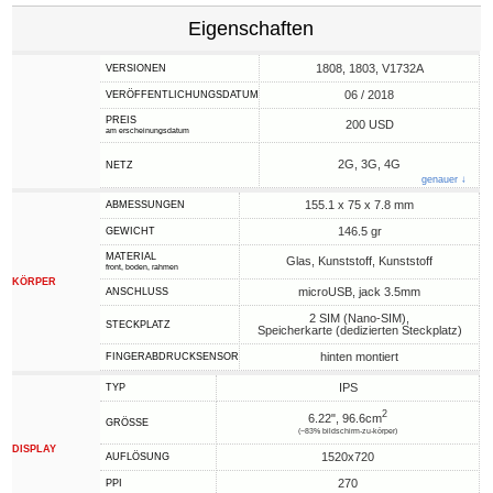
Eigenschaften
1808, 1803, V1732A
VERSIONEN
06 / 2018
VERÖFFENTLICHUNGSDATUM
PREIS
200 USD
am erscheinungsdatum
2G, 3G, 4G
NETZ
genauer ↓
155.1 x 75 x 7.8 mm
ABMESSUNGEN
146.5 gr
GEWICHT
MATERIAL
Glas, Kunststoff, Kunststoff
front, boden, rahmen
KÖRPER
microUSB, jack 3.5mm
ANSCHLUSS
2 SIM (Nano-SIM),
STECKPLATZ
Speicherkarte (dedizierten Steckplatz)
hinten montiert
FINGERABDRUCKSENSOR
IPS
TYP
2
6.22", 96.6cm
GRÖSSE
(~83% bildschirm-zu-körper)
DISPLAY
1520x720
AUFLÖSUNG
270
PPI