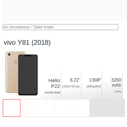
vivo Y81 (2018)
Helio
6.22"
13MP
3260
mAh
P22
1520x720 pix.
1080p@30
Li-Po
3/4GB RAM