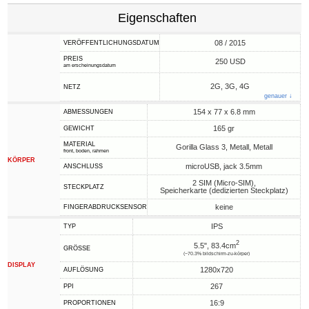
Eigenschaften
08 / 2015
VERÖFFENTLICHUNGSDATUM
PREIS
250 USD
am erscheinungsdatum
2G, 3G, 4G
NETZ
genauer ↓
154 x 77 x 6.8 mm
ABMESSUNGEN
165 gr
GEWICHT
MATERIAL
Gorilla Glass 3, Metall, Metall
front, boden, rahmen
KÖRPER
microUSB, jack 3.5mm
ANSCHLUSS
2 SIM (Micro-SIM),
STECKPLATZ
Speicherkarte (dedizierten Steckplatz)
keine
FINGERABDRUCKSENSOR
IPS
TYP
2
5.5", 83.4cm
GRÖSSE
(~70.3% bildschirm-zu-körper)
DISPLAY
1280x720
AUFLÖSUNG
267
PPI
16:9
PROPORTIONEN