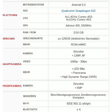
Android 5.0
BETRIEBSSYSTEM
Qualcomm Snapdragon 615
SOC
PLATTFORM
4x1.4GHz Cortex-A53
CPU
4x1GHz Cortex-A53
Adreno 405, 550MHz
GPU
2/16 GB
RAM / ROM
zu 128GB (dedizierten Steckplatz)
SPEICHERKARTE
SPEICHER
ROM eMMC
MEHR
Einzelne
KAMERA
• 13MP, AF
1080p - 30fps
VIDEO
HAUPTKAMERA
• LED-Blitz
MEHR
• Panorama
• High Dynamic Range (HDR)
Einzelne
KAMERA
FRONTKAMERA
• 5MP
Beschleunigungssensor, Annäherungssensor,
SENSOREN
Kompass
IEEE 802.11 a/b/g/n
WI-FI
v 4
BLUETOOTH