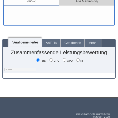
vivo
Alle Marken
(4)
(55)
Verallgemeinertes
AnTuTu
Geekbench
Mehr...
Zusammenfassende Leistungsbewertung
Total
CPU
GPU
KI
chaynikam.hello@gmail.com
© 2009 - 2026