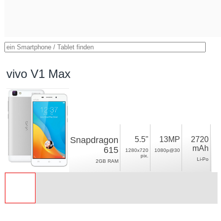
vivo V1 Max
Snapdragon
5.5"
13MP
2720
mAh
615
1280x720
1080p@30
pix.
Li-Po
2GB RAM