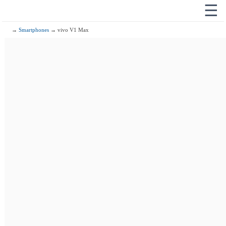
☰
→
Smartphones
→ vivo V1 Max