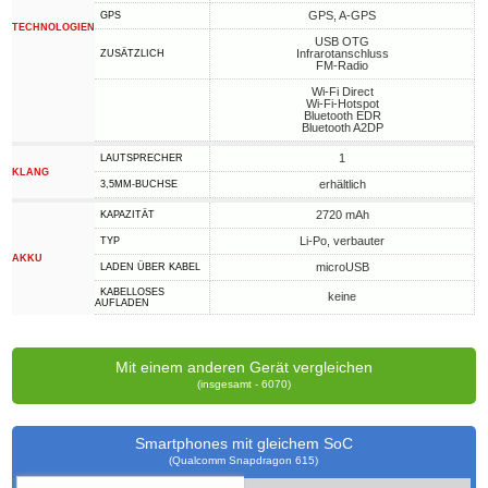
GPS, A-GPS
GPS
TECHNOLOGIEN
USB OTG
Infrarotanschluss
ZUSÄTZLICH
FM-Radio
Wi-Fi Direct
Wi-Fi-Hotspot
Bluetooth EDR
Bluetooth A2DP
1
LAUTSPRECHER
KLANG
erhältlich
3,5MM-BUCHSE
2720 mAh
KAPAZITÄT
Li-Po, verbauter
TYP
AKKU
microUSB
LADEN ÜBER KABEL
KABELLOSES
keine
AUFLADEN
Mit einem anderen Gerät vergleichen
(insgesamt - 6070)
Smartphones mit gleichem SoC
(Qualcomm Snapdragon 615)