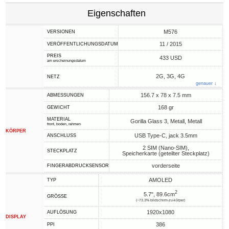
Eigenschaften
M576
VERSIONEN
11 / 2015
VERÖFFENTLICHUNGSDATUM
PREIS
433 USD
am erscheinungsdatum
2G, 3G, 4G
NETZ
genauer ↓
156.7 x 78 x 7.5 mm
ABMESSUNGEN
168 gr
GEWICHT
MATERIAL
Gorilla Glass 3, Metall, Metall
front, boden, rahmen
KÖRPER
USB Type-C, jack 3.5mm
ANSCHLUSS
2 SIM (Nano-SIM),
STECKPLATZ
Speicherkarte (geteilter Steckplatz)
vorderseite
FINGERABDRUCKSENSOR
AMOLED
TYP
2
5.7", 89.6cm
GRÖSSE
(~73.3% bildschirm-zu-körper)
1920x1080
AUFLÖSUNG
DISPLAY
386
PPI