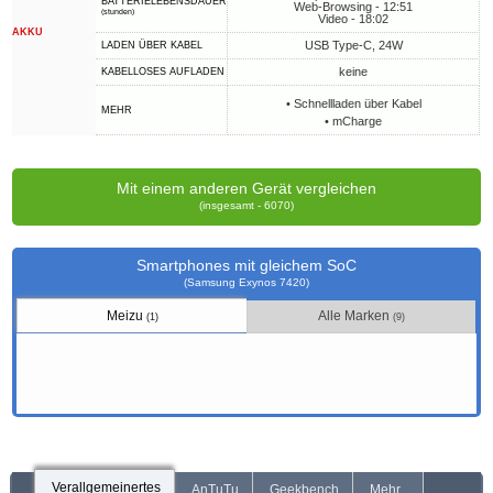
BATTERIELEBENSDAUER
Web-Browsing - 12:51
(stunden)
Video - 18:02
AKKU
USB Type-C, 24W
LADEN ÜBER KABEL
keine
KABELLOSES AUFLADEN
• Schnellladen über Kabel
MEHR
• mCharge
Mit einem anderen Gerät vergleichen
(insgesamt - 6070)
Smartphones mit gleichem SoC
(Samsung Exynos 7420)
Meizu
Alle Marken
(1)
(9)
Verallgemeinertes
AnTuTu
Geekbench
Mehr...