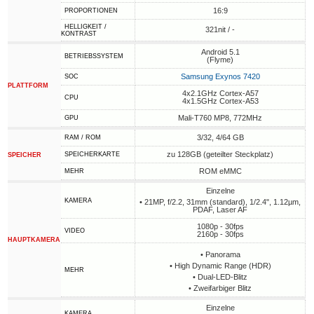
16:9
PROPORTIONEN
HELLIGKEIT /
321nit / -
KONTRAST
Android 5.1
BETRIEBSSYSTEM
(Flyme)
Samsung Exynos 7420
SOC
PLATTFORM
4x2.1GHz Cortex-A57
CPU
4x1.5GHz Cortex-A53
Mali-T760 MP8, 772MHz
GPU
3/32, 4/64 GB
RAM / ROM
zu 128GB (geteilter Steckplatz)
SPEICHERKARTE
SPEICHER
ROM eMMC
MEHR
Einzelne
KAMERA
• 21MP, f/2.2, 31mm (standard), 1/2.4", 1.12µm,
PDAF, Laser AF
1080p - 30fps
VIDEO
2160p - 30fps
HAUPTKAMERA
• Panorama
• High Dynamic Range (HDR)
MEHR
• Dual-LED-Blitz
• Zweifarbiger Blitz
Einzelne
KAMERA