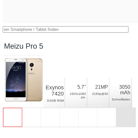
Meizu Pro 5
Exynos
5.7"
21MP
3050
mAh
7420
1920x1080
2160p@30
pix.
Schnellladen
3/4GB RAM