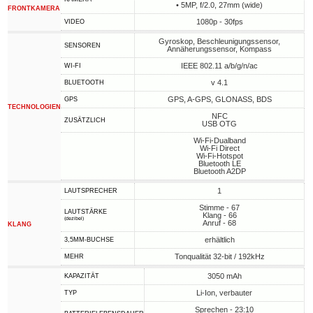
• 5MP, f/2.0, 27mm (wide)
FRONTKAMERA
1080p - 30fps
VIDEO
Gyroskop, Beschleunigungssensor,
SENSOREN
Annäherungssensor, Kompass
IEEE 802.11 a/b/g/n/ac
WI-FI
v 4.1
BLUETOOTH
GPS, A-GPS, GLONASS, BDS
GPS
TECHNOLOGIEN
NFC
ZUSÄTZLICH
USB OTG
Wi-Fi-Dualband
Wi-Fi Direct
Wi-Fi-Hotspot
Bluetooth LE
Bluetooth A2DP
1
LAUTSPRECHER
Stimme - 67
LAUTSTÄRKE
Klang - 66
(dezibel)
Anruf - 68
KLANG
erhältlich
3,5MM-BUCHSE
Tonqualität 32-bit / 192kHz
MEHR
3050 mAh
KAPAZITÄT
Li-Ion, verbauter
TYP
Sprechen - 23:10