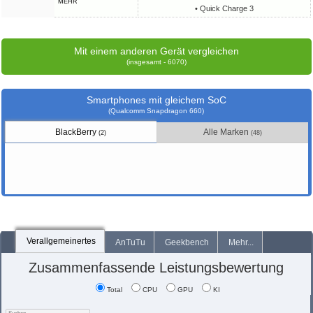
MEHR
• Quick Charge 3
Mit einem anderen Gerät vergleichen
(insgesamt - 6070)
Smartphones mit gleichem SoC
(Qualcomm Snapdragon 660)
BlackBerry
Alle Marken
(2)
(48)
Verallgemeinertes
AnTuTu
Geekbench
Mehr...
Zusammenfassende Leistungsbewertung
Total
CPU
GPU
KI