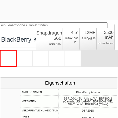
Snapdragon
4.5"
12MP
3500
mAh
660
BlackBerry KEY2
1620x1080
2160p@30
pix.
Schnellladen
6GB RAM
Eigenschaften
BlackBerry Athena
ANDERE NAMEN
BBF100-1 (EU, Africa, AU); BBF100-2
(Canada, US, LATAM); BBF100-6 (ME,
VERSIONEN
APAC, India); BBF100-4 (China)
06 / 2018
VERÖFFENTLICHUNGSDATUM
PREIS
556 USD