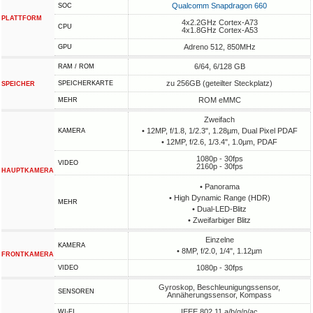
Qualcomm Snapdragon 660
SOC
PLATTFORM
4x2.2GHz Cortex-A73
CPU
4x1.8GHz Cortex-A53
Adreno 512, 850MHz
GPU
6/64, 6/128 GB
RAM / ROM
zu 256GB (geteilter Steckplatz)
SPEICHERKARTE
SPEICHER
ROM eMMC
MEHR
Zweifach
• 12MP, f/1.8, 1/2.3", 1.28µm, Dual Pixel PDAF
KAMERA
• 12MP, f/2.6, 1/3.4", 1.0µm, PDAF
1080p - 30fps
VIDEO
2160p - 30fps
HAUPTKAMERA
• Panorama
• High Dynamic Range (HDR)
MEHR
• Dual-LED-Blitz
• Zweifarbiger Blitz
Einzelne
KAMERA
• 8MP, f/2.0, 1/4", 1.12µm
FRONTKAMERA
1080p - 30fps
VIDEO
Gyroskop, Beschleunigungssensor,
SENSOREN
Annäherungssensor, Kompass
IEEE 802.11 a/b/g/n/ac
WI-FI