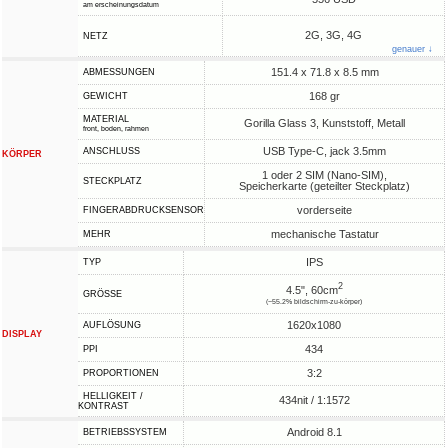
am erscheinungsdatum
2G, 3G, 4G
NETZ
genauer ↓
151.4 x 71.8 x 8.5 mm
ABMESSUNGEN
168 gr
GEWICHT
MATERIAL
Gorilla Glass 3, Kunststoff, Metall
front, boden, rahmen
USB Type-C, jack 3.5mm
ANSCHLUSS
KÖRPER
1 oder 2 SIM (Nano-SIM),
STECKPLATZ
Speicherkarte (geteilter Steckplatz)
vorderseite
FINGERABDRUCKSENSOR
mechanische Tastatur
MEHR
IPS
TYP
2
4.5", 60cm
GRÖSSE
(~55.2% bildschirm-zu-körper)
1620x1080
AUFLÖSUNG
DISPLAY
434
PPI
3:2
PROPORTIONEN
HELLIGKEIT /
434nit / 1:1572
KONTRAST
Android 8.1
BETRIEBSSYSTEM