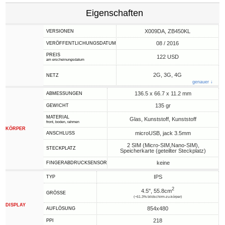
Eigenschaften
X009DA, ZB450KL
VERSIONEN
08 / 2016
VERÖFFENTLICHUNGSDATUM
PREIS
122 USD
am erscheinungsdatum
2G, 3G, 4G
NETZ
genauer ↓
136.5 x 66.7 x 11.2 mm
ABMESSUNGEN
135 gr
GEWICHT
MATERIAL
Glas, Kunststoff, Kunststoff
front, boden, rahmen
KÖRPER
microUSB, jack 3.5mm
ANSCHLUSS
2 SIM (Micro-SIM,Nano-SIM),
STECKPLATZ
Speicherkarte (geteilter Steckplatz)
keine
FINGERABDRUCKSENSOR
IPS
TYP
2
4.5", 55.8cm
GRÖSSE
(~61.3% bildschirm-zu-körper)
DISPLAY
854x480
AUFLÖSUNG
218
PPI