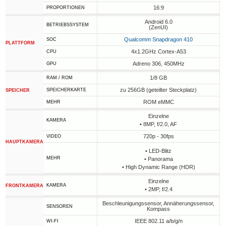
16:9
PROPORTIONEN
Android 6.0
BETRIEBSSYSTEM
(ZenUI)
Qualcomm Snapdragon 410
SOC
PLATTFORM
4x1.2GHz Cortex-A53
CPU
Adreno 306, 450MHz
GPU
1/8 GB
RAM / ROM
zu 256GB (geteilter Steckplatz)
SPEICHERKARTE
SPEICHER
ROM eMMC
MEHR
Einzelne
KAMERA
• 8MP, f/2.0, AF
720p - 30fps
VIDEO
HAUPTKAMERA
• LED-Blitz
MEHR
• Panorama
• High Dynamic Range (HDR)
Einzelne
KAMERA
FRONTKAMERA
• 2MP, f/2.4
Beschleunigungssensor, Annäherungssensor,
SENSOREN
Kompass
IEEE 802.11 a/b/g/n
WI-FI