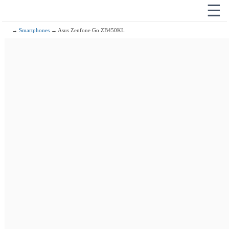
☰
→
Smartphones
→ Asus Zenfone Go ZB450KL