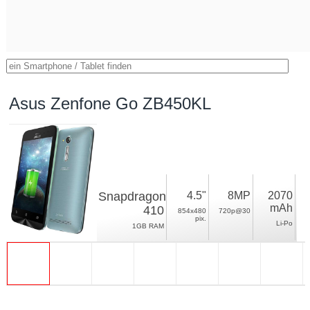
Asus Zenfone Go ZB450KL
Snapdragon
4.5"
8MP
2070
mAh
410
854x480
720p@30
pix.
Li-Po
1GB RAM