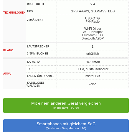
v 4
BLUETOOTH
GPS, A-GPS, GLONASS, BDS
GPS
TECHNOLOGIEN
USB OTG
ZUSÄTZLICH
FM-Radio
Wi-Fi Direct
Wi-Fi-Hotspot
Bluetooth EDR
Bluetooth A2DP
1
LAUTSPRECHER
KLANG
erhältlich
3,5MM-BUCHSE
2070 mAh
KAPAZITÄT
Li-Po, austauschbarer
TYP
AKKU
microUSB
LADEN ÜBER KABEL
KABELLOSES
keine
AUFLADEN
Mit einem anderen Gerät vergleichen
(insgesamt - 6070)
Smartphones mit gleichem SoC
(Qualcomm Snapdragon 410)