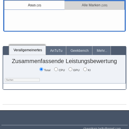
Asus
Alle Marken
(10)
(100)
Verallgemeinertes
AnTuTu
Geekbench
Mehr...
Zusammenfassende Leistungsbewertung
Total
CPU
GPU
KI
chaynikam.hello@gmail.com