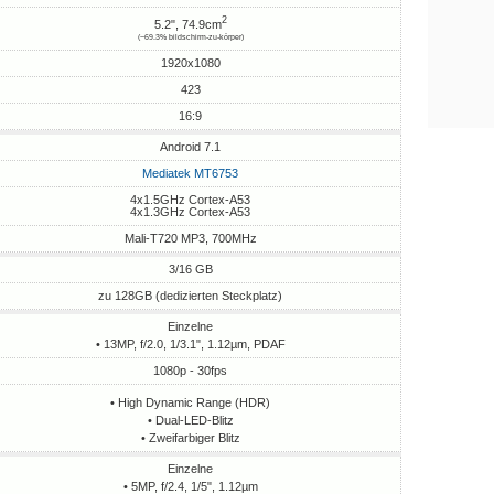
2
5.2", 74.9cm
(~69.3% bildschirm-zu-körper)
1920x1080
423
16:9
Android 7.1
Mediatek MT6753
4x1.5GHz Cortex-A53
4x1.3GHz Cortex-A53
Mali-T720 MP3, 700MHz
3/16 GB
zu 128GB (dedizierten Steckplatz)
Einzelne
• 13MP, f/2.0, 1/3.1", 1.12µm, PDAF
1080p - 30fps
• High Dynamic Range (HDR)
• Dual-LED-Blitz
• Zweifarbiger Blitz
Einzelne
• 5MP, f/2.4, 1/5", 1.12µm