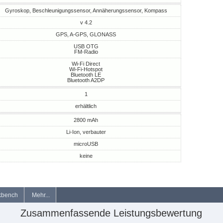
Gyroskop, Beschleunigungssensor, Annäherungssensor, Kompass
v 4.2
GPS, A-GPS, GLONASS
USB OTG
FM-Radio
Wi-Fi Direct
Wi-Fi-Hotspot
Bluetooth LE
Bluetooth A2DP
1
erhältlich
2800 mAh
Li-Ion, verbauter
microUSB
keine
kbench
Mehr...
Zusammenfassende Leistungsbewertung