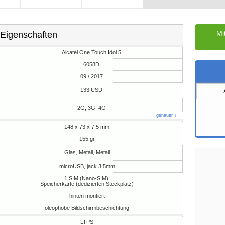
Mi
Eigenschaften
Alcatel One Touch Idol 5
6058D
09 / 2017
M
133 USD
2G, 3G, 4G
genauer ↓
148 x 73 x 7.5 mm
155 gr
Glas, Metall, Metall
microUSB, jack 3.5mm
1 SIM (Nano-SIM),
Speicherkarte (dedizierten Steckplatz)
hinten montiert
oleophobe Bildschirmbeschichtung
LTPS