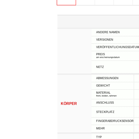
ANDERE NAMEN
VERSIONEN
VERÖFFENTLICHUNGSDATU
PREIS
am erscheinungsdatum
NETZ
ABMESSUNGEN
GEWICHT
MATERIAL
front, boden, rahmen
ANSCHLUSS
KÖRPER
STECKPLATZ
FINGERABDRUCKSENSOR
MEHR
TYP