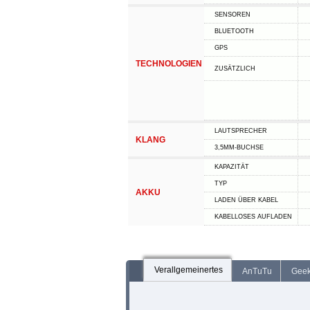
SENSOREN
BLUETOOTH
GPS
TECHNOLOGIEN
ZUSÄTZLICH
LAUTSPRECHER
KLANG
3,5MM-BUCHSE
KAPAZITÄT
TYP
AKKU
LADEN ÜBER KABEL
KABELLOSES AUFLADEN
Verallgemeinertes
AnTuTu
Gee