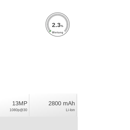
2.3
%
Wertung
13MP
2800 mAh
1080p@30
Li-Ion