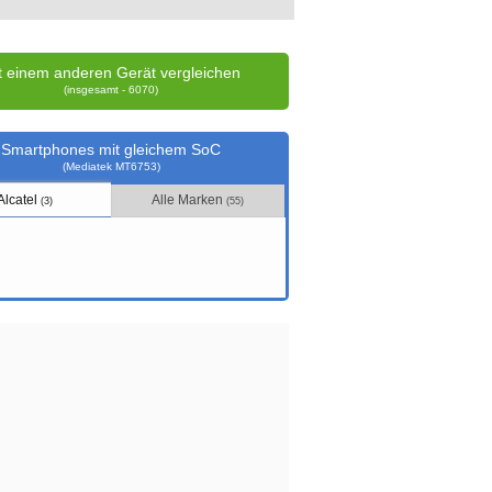
t einem anderen Gerät vergleichen
(insgesamt - 6070)
Smartphones mit gleichem SoC
(Mediatek MT6753)
Alcatel
Alle Marken
(3)
(55)