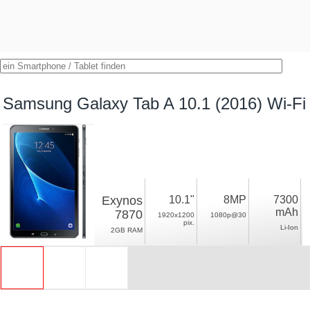
Samsung Galaxy Tab A 10.1 (2016) Wi-Fi
Exynos
10.1"
8MP
7300
mAh
7870
1920x1200
1080p@30
pix.
Li-Ion
2GB RAM