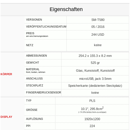
Eigenschaften
SM-T580
VERSIONEN
05 / 2016
VERÖFFENTLICHUNGSDATUM
PREIS
244 USD
am erscheinungsdatum
keine
NETZ
254.2 x 155.3 x 8.2 mm
ABMESSUNGEN
525 gr
GEWICHT
MATERIAL
Glas, Kunststoff, Kunststoff
front, boden, rahmen
KÖRPER
microUSB, jack 3.5mm
ANSCHLUSS
Speicherkarte (dedizierten Steckplatz)
STECKPLATZ
keine
FINGERABDRUCKSENSOR
PLS
TYP
2
10.1", 295.8cm
GRÖSSE
(~74.9% bildschirm-zu-körper)
DISPLAY
1920x1200
AUFLÖSUNG
224
PPI