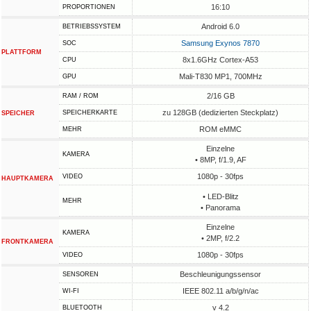
16:10
PROPORTIONEN
Android 6.0
BETRIEBSSYSTEM
Samsung Exynos 7870
SOC
PLATTFORM
8x1.6GHz Cortex-A53
CPU
Mali-T830 MP1, 700MHz
GPU
2/16 GB
RAM / ROM
zu 128GB (dedizierten Steckplatz)
SPEICHERKARTE
SPEICHER
ROM eMMC
MEHR
Einzelne
KAMERA
• 8MP, f/1.9, AF
1080p - 30fps
VIDEO
HAUPTKAMERA
• LED-Blitz
MEHR
• Panorama
Einzelne
KAMERA
• 2MP, f/2.2
FRONTKAMERA
1080p - 30fps
VIDEO
Beschleunigungssensor
SENSOREN
IEEE 802.11 a/b/g/n/ac
WI-FI
v 4.2
BLUETOOTH