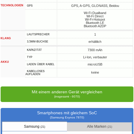
TECHNOLOGIEN
GPS, A-GPS, GLONASS, Beidou
GPS
Wi-Fi-Dualband
Wi-Fi Direct
Wi-Fi-Hotspot
Bluetooth LE
Bluetooth A2DP
1
LAUTSPRECHER
KLANG
erhältlich
3,5MM-BUCHSE
7300 mAh
KAPAZITÄT
Li-Ion, verbauter
TYP
AKKU
microUSB
LADEN ÜBER KABEL
KABELLOSES
keine
AUFLADEN
Mit einem anderen Gerät vergleichen
(insgesamt - 6070)
Smartphones mit gleichem SoC
(Samsung Exynos 7870)
Samsung
Alle Marken
(21)
(21)