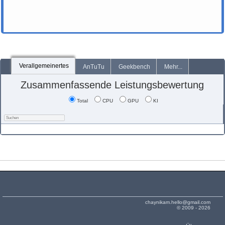
Verallgemeinertes
AnTuTu
Geekbench
Mehr...
Zusammenfassende Leistungsbewertung
Total
CPU
GPU
KI
chaynikam.hello@gmail.com
© 2009 - 2026