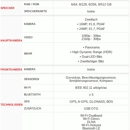
6/64, 8/128, 8/256, 8/512 GB
RAM / ROM
SPEICHER
keine
SPEICHERKARTE
Zweifach
• 16MP, f/1.8, PDAF
KAMERA
• 24MP, f/1.7, PDAF
1080p - 30fps
VIDEO
2160p - 30fps
HAUPTKAMERA
• Panorama
• High Dynamic Range (HDR)
MEHR
• Dual-LED-Blitz
• Zweifarbiger Blitz
keine
KAMERA
FRONTKAMERA
Gyroskop, Beschleunigungssensor,
SENSOREN
Annäherungssensor, Kompass
IEEE 802.11 a/b/g/n/ac
WI-FI
v 5
BLUETOOTH
GPS, A-GPS, GLONASS, BDS
GPS
TECHNOLOGIEN
USB OTG
ZUSÄTZLICH
Wi-Fi-Dualband
Wi-Fi Direct
DLNA
Wi-Fi-Hotspot
Bluetooth LE