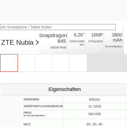
Snapdragon
6.26"
16MP
3800
mAh
845
ZTE Nubia X
2280x1080
2160p@30
pix.
Schnellladen
6/8GB RAM
Eigenschaften
NX616J
VERSIONEN
11 / 2018
VERÖFFENTLICHUNGSDATUM
PREIS
500 USD
am erscheinungsdatum
2G, 3G, 4G
NETZ