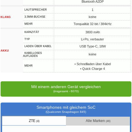
Bluetooth A2DP
1
LAUTSPRECHER
keine
3,5MM-BUCHSE
KLANG
Tonqualität 32-bit / 384kHz
MEHR
3800 mAh
KAPAZITÄT
Li-Po, verbauter
TYP
USB Type-C, 18W
LADEN ÜBER KABEL
AKKU
KABELLOSES
keine
AUFLADEN
• Schnellladen über Kabel
MEHR
• Quick Charge 4
Mit einem anderen Gerät vergleichen
(insgesamt - 6070)
Smartphones mit gleichem SoC
(Qualcomm Snapdragon 845)
ZTE
Alle Marken
(4)
(46)