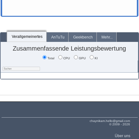
Verallgemeinertes
AnTuTu
Geekbench
Mehr...
Zusammenfassende Leistungsbewertung
Total
CPU
GPU
KI
chaynikam.hello@gmail.com
© 2009 - 2026
Über uns