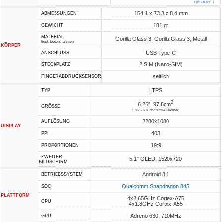
genauer ↓
154.1 x 73.3 x 8.4 mm
ABMESSUNGEN
181 gr
GEWICHT
MATERIAL
Gorilla Glass 3, Gorilla Glass 3, Metall
front, boden, rahmen
KÖRPER
USB Type-C
ANSCHLUSS
2 SIM (Nano-SIM)
STECKPLATZ
seitlich
FINGERABDRUCKSENSOR
LTPS
TYP
2
6.26", 97.8cm
GRÖSSE
(~86.6% bildschirm-zu-körper)
2280x1080
AUFLÖSUNG
DISPLAY
403
PPI
19:9
PROPORTIONEN
ZWEITER
5.1" OLED, 1520х720
BILDSCHIRM
Android 8.1
BETRIEBSSYSTEM
Qualcomm Snapdragon 845
SOC
PLATTFORM
4x2.65GHz Cortex-A75
CPU
4x1.8GHz Cortex-A55
Adreno 630, 710MHz
GPU