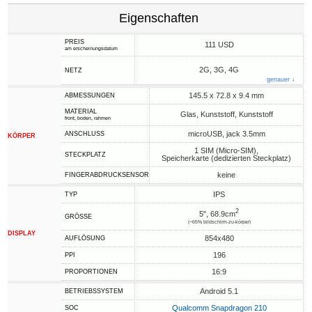
Eigenschaften
PREIS
111 USD
am erscheinungsdatum
2G, 3G, 4G
NETZ
genauer ↓
145.5 x 72.8 x 9.4 mm
ABMESSUNGEN
MATERIAL
Glas, Kunststoff, Kunststoff
front, boden, rahmen
microUSB, jack 3.5mm
ANSCHLUSS
KÖRPER
1 SIM (Micro-SIM),
STECKPLATZ
Speicherkarte (dedizierten Steckplatz)
keine
FINGERABDRUCKSENSOR
IPS
TYP
2
5", 68.9cm
GRÖSSE
(~65% bildschirm-zu-körper)
DISPLAY
854x480
AUFLÖSUNG
196
PPI
16:9
PROPORTIONEN
Android 5.1
BETRIEBSSYSTEM
Qualcomm Snapdragon 210
SOC