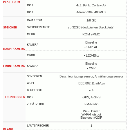
PLATTFORM
4x1.1GHz Cortex-A7
CPU
Adreno 304, 400MHz
GPU
1/8 GB
RAM / ROM
zu 32GB (dedizierten Steckplatz)
SPEICHERKARTE
SPEICHER
ROM eMMC
MEHR
Einzelne
KAMERA
• 5MP, AF
HAUPTKAMERA
MEHR
• LED-Blitz
Einzelne
KAMERA
FRONTKAMERA
• 2MP
Beschleunigungssensor, Annäherungssensor
SENSOREN
IEEE 802.11 a/b/g/n
WI-FI
v 4
BLUETOOTH
GPS, A-GPS
TECHNOLOGIEN
GPS
FM-Radio
ZUSÄTZLICH
Wi-Fi Direct
Wi-Fi-Hotspot
Bluetooth A2DP
1
LAUTSPRECHER
KLANG