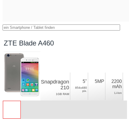
ZTE Blade A460
Snapdragon
5"
5MP
2200
mAh
210
854x480
pix.
Li-Ion
1GB RAM