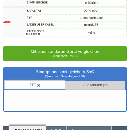
erhältlich
3,5MM-BUCHSE
2200 mAh
KAPAZITÄT
Li-Ion, verbauter
TYP
AKKU
microUSB
LADEN ÜBER KABEL
KABELLOSES
keine
AUFLADEN
Mit einem anderen Gerät vergleichen
(insgesamt - 6070)
Smartphones mit gleichem SoC
(Qualcomm Snapdragon 210)
ZTE
Alle Marken
(7)
(62)