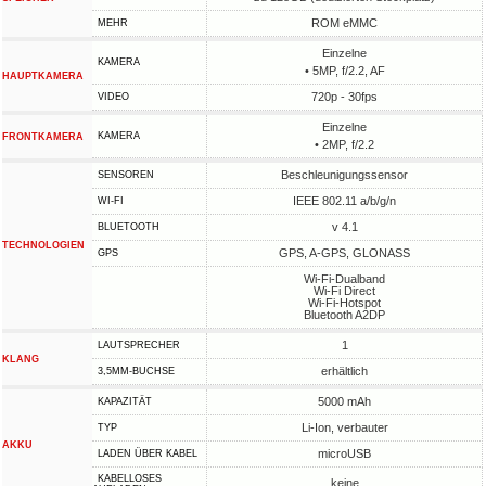
ROM eMMC
MEHR
Einzelne
KAMERA
• 5MP, f/2.2, AF
HAUPTKAMERA
720p - 30fps
VIDEO
Einzelne
KAMERA
FRONTKAMERA
• 2MP, f/2.2
Beschleunigungssensor
SENSOREN
IEEE 802.11 a/b/g/n
WI-FI
v 4.1
BLUETOOTH
TECHNOLOGIEN
GPS, A-GPS, GLONASS
GPS
Wi-Fi-Dualband
Wi-Fi Direct
Wi-Fi-Hotspot
Bluetooth A2DP
1
LAUTSPRECHER
KLANG
erhältlich
3,5MM-BUCHSE
5000 mAh
KAPAZITÄT
Li-Ion, verbauter
TYP
AKKU
microUSB
LADEN ÜBER KABEL
KABELLOSES
keine