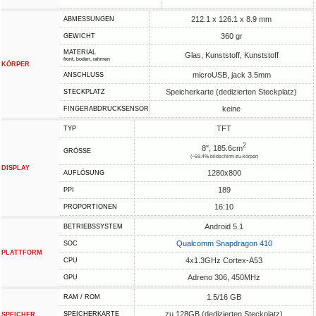
212.1 x 126.1 x 8.9 mm
ABMESSUNGEN
360 gr
GEWICHT
MATERIAL
Glas, Kunststoff, Kunststoff
front, boden, rahmen
KÖRPER
microUSB, jack 3.5mm
ANSCHLUSS
Speicherkarte (dedizierten Steckplatz)
STECKPLATZ
keine
FINGERABDRUCKSENSOR
TFT
TYP
2
8", 185.6cm
GRÖSSE
(~69.4% bildschirm-zu-körper)
DISPLAY
1280x800
AUFLÖSUNG
189
PPI
16:10
PROPORTIONEN
Android 5.1
BETRIEBSSYSTEM
Qualcomm Snapdragon 410
SOC
PLATTFORM
4x1.3GHz Cortex-A53
CPU
Adreno 306, 450MHz
GPU
1.5/16 GB
RAM / ROM
zu 128GB (dedizierten Steckplatz)
SPEICHERKARTE
SPEICHER