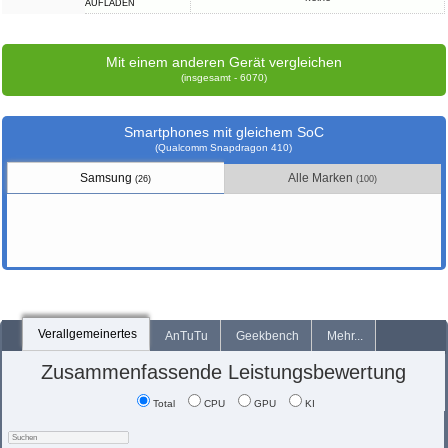
AUFLADEN
Mit einem anderen Gerät vergleichen
(insgesamt - 6070)
Smartphones mit gleichem SoC
(Qualcomm Snapdragon 410)
Samsung
Alle Marken
(26)
(100)
Verallgemeinertes
AnTuTu
Geekbench
Mehr...
Zusammenfassende Leistungsbewertung
Total
CPU
GPU
KI