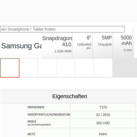
Snapdragon
8"
5MP
5000
mAh
410
Samsung Galaxy Tab E 8.0 Wi-Fi
1280x800
720p@30
pix.
Li-Ion
1.5GB RAM
Eigenschaften
T375
VERSIONEN
01 / 2016
VERÖFFENTLICHUNGSDATUM
PREIS
200 USD
am erscheinungsdatum
keine
NETZ