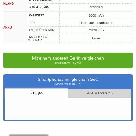
KLANG
erhältlich
3,5MM-BUCHSE
1800 mAh
KAPAZITÄT
Li-Ion, austauschbarer
TYP
AKKU
microUSB
LADEN ÜBER KABEL
KABELLOSES
keine
AUFLADEN
Mit einem anderen Gerät vergleichen
(insgesamt - 6070)
Smartphones mit gleichem SoC
(Mediatek MT6735)
ZTE
Alle Marken
(10)
(92)