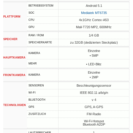
Android 5.1
BETRIEBSSYSTEM
Mediatek MT6735
SOC
PLATTFORM
4x1GHz Cortex-A53
CPU
Mali-T720 MP2, 600MHz
GPU
1/4 GB
RAM / ROM
SPEICHER
zu 32GB (dedizierten Steckplatz)
SPEICHERKARTE
Einzelne
KAMERA
• 5MP
HAUPTKAMERA
MEHR
• LED-Blitz
Einzelne
KAMERA
FRONTKAMERA
• 2MP
Beschleunigungssensor
SENSOREN
IEEE 802.11 a/b/g/n
WI-FI
v 4
BLUETOOTH
TECHNOLOGIEN
GPS, A-GPS
GPS
FM-Radio
ZUSÄTZLICH
Wi-Fi-Hotspot
Bluetooth A2DP
1
LAUTSPRECHER