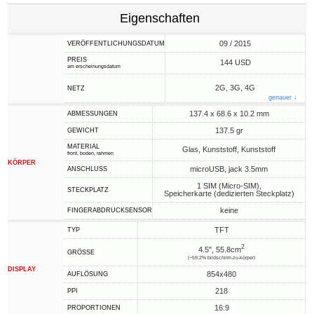
Eigenschaften
09 / 2015
VERÖFFENTLICHUNGSDATUM
PREIS
144 USD
am erscheinungsdatum
2G, 3G, 4G
NETZ
genauer ↓
137.4 x 68.6 x 10.2 mm
ABMESSUNGEN
137.5 gr
GEWICHT
MATERIAL
Glas, Kunststoff, Kunststoff
front, boden, rahmen
KÖRPER
microUSB, jack 3.5mm
ANSCHLUSS
1 SIM (Micro-SIM),
STECKPLATZ
Speicherkarte (dedizierten Steckplatz)
keine
FINGERABDRUCKSENSOR
TFT
TYP
2
4.5", 55.8cm
GRÖSSE
(~59.2% bildschirm-zu-körper)
DISPLAY
854x480
AUFLÖSUNG
218
PPI
16:9
PROPORTIONEN