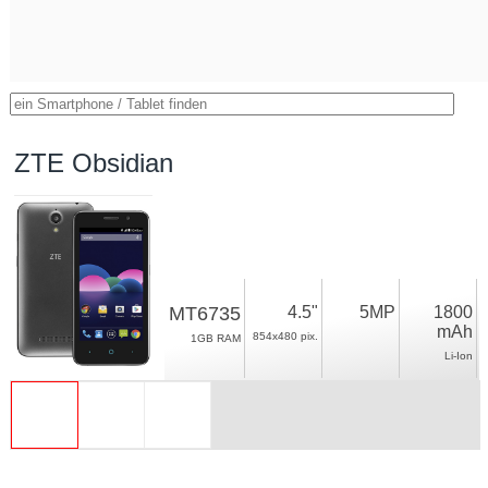
ZTE Obsidian
MT6735
4.5"
5MP
1800
mAh
854x480 pix.
1GB RAM
Li-Ion