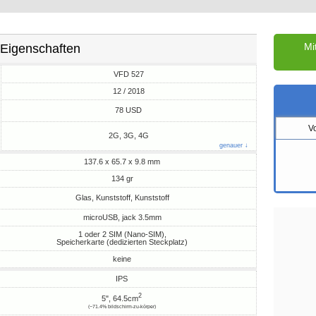
Mi
Eigenschaften
VFD 527
12 / 2018
M
78 USD
V
2G, 3G, 4G
genauer ↓
137.6 x 65.7 x 9.8 mm
134 gr
Glas, Kunststoff, Kunststoff
microUSB, jack 3.5mm
1 oder 2 SIM (Nano-SIM),
Speicherkarte (dedizierten Steckplatz)
keine
IPS
2
5", 64.5cm
(~71.4% bildschirm-zu-körper)