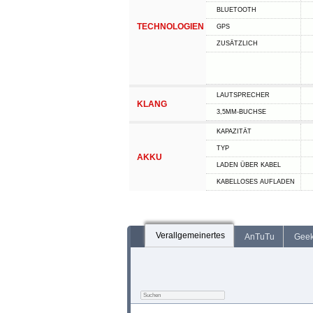
BLUETOOTH
TECHNOLOGIEN
GPS
ZUSÄTZLICH
LAUTSPRECHER
KLANG
3,5MM-BUCHSE
KAPAZITÄT
TYP
AKKU
LADEN ÜBER KABEL
KABELLOSES AUFLADEN
Verallgemeinertes
AnTuTu
Gee