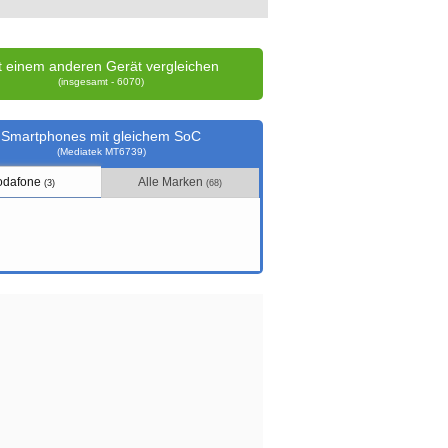
t einem anderen Gerät vergleichen
(insgesamt - 6070)
Smartphones mit gleichem SoC
(Mediatek MT6739)
odafone
Alle Marken
(3)
(68)