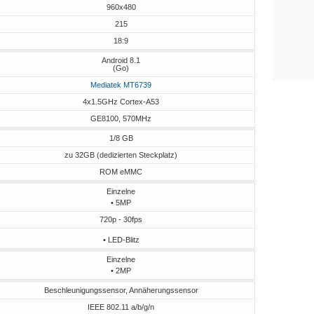
960x480
215
18:9
Android 8.1
(Go)
Mediatek MT6739
4x1.5GHz Cortex-A53
GE8100, 570MHz
1/8 GB
zu 32GB (dedizierten Steckplatz)
ROM eMMC
Einzelne
• 5MP
720p - 30fps
• LED-Blitz
Einzelne
• 2MP
Beschleunigungssensor, Annäherungssensor
IEEE 802.11 a/b/g/n