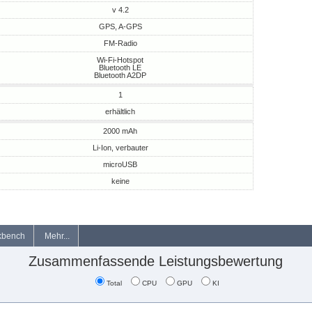
v 4.2
GPS, A-GPS
FM-Radio
Wi-Fi-Hotspot
Bluetooth LE
Bluetooth A2DP
1
erhältlich
2000 mAh
Li-Ion, verbauter
microUSB
keine
kbench
Mehr...
Zusammenfassende Leistungsbewertung
Total
CPU
GPU
KI