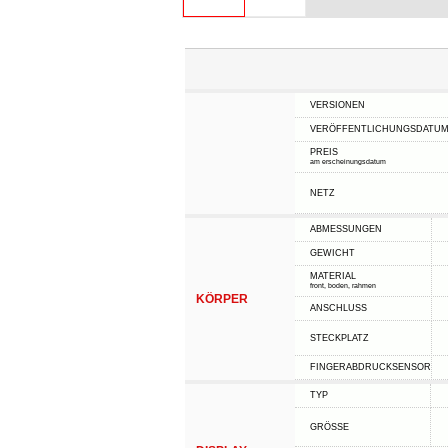
VERSIONEN
VERÖFFENTLICHUNGSDATU
PREIS
am erscheinungsdatum
NETZ
ABMESSUNGEN
GEWICHT
MATERIAL
front, boden, rahmen
KÖRPER
ANSCHLUSS
STECKPLATZ
FINGERABDRUCKSENSOR
TYP
GRÖSSE