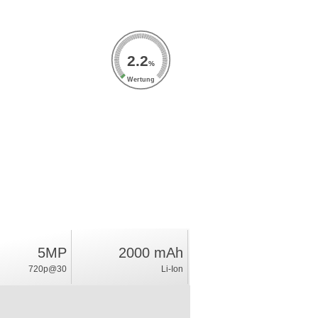
2.2
%
Wertung
5MP
2000 mAh
720p@30
Li-Ion