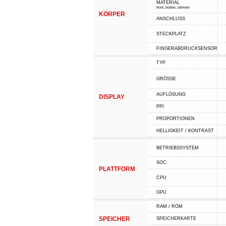
MATERIAL
front, boden, rahmen
KÖRPER
ANSCHLUSS
STECKPLATZ
FINGERABDRUCKSENSOR
TYP
GRÖSSE
AUFLÖSUNG
DISPLAY
PPI
PROPORTIONEN
HELLIGKEIT / KONTRAST
BETRIEBSSYSTEM
SOC
PLATTFORM
CPU
GPU
RAM / ROM
SPEICHER
SPEICHERKARTE