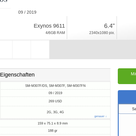
09 / 2019
188gr, Dicke 8.9mm
6.4"
Exynos 9611
Android 9.0, One UI
4/6GB RAM
2340x1080 pix.
64/128GB ROM
Mi
Eigenschaften
SM-M307F/DS, SM-M307F, SM-M307FN
09 / 2019
M
269 USD
S
2G, 3G, 4G
genauer ↓
159 x 75.1 x 8.9 mm
188 gr