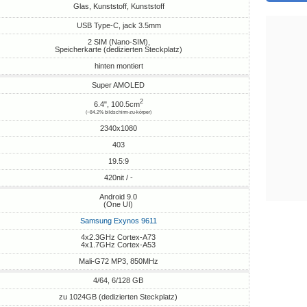
Glas, Kunststoff, Kunststoff
USB Type-C, jack 3.5mm
2 SIM (Nano-SIM),
Speicherkarte (dedizierten Steckplatz)
hinten montiert
Super AMOLED
2
6.4", 100.5cm
(~84.2% bildschirm-zu-körper)
2340x1080
403
19.5:9
420nit / -
Android 9.0
(One UI)
Samsung Exynos 9611
4x2.3GHz Cortex-A73
4x1.7GHz Cortex-A53
Mali-G72 MP3, 850MHz
4/64, 6/128 GB
zu 1024GB (dedizierten Steckplatz)