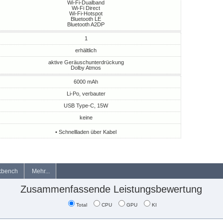
Wi-Fi-Dualband
Wi-Fi Direct
Wi-Fi-Hotspot
Bluetooth LE
Bluetooth A2DP
1
erhältlich
aktive Geräuschunterdrückung
Dolby Atmos
6000 mAh
Li-Po, verbauter
USB Type-C, 15W
keine
• Schnellladen über Kabel
kbench
Mehr...
Zusammenfassende Leistungsbewertung
Total
CPU
GPU
KI