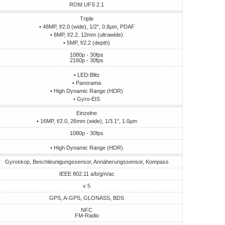
ROM UFS 2.1
Triple
• 48MP, f/2.0 (wide), 1/2", 0.8µm, PDAF
• 8MP, f/2.2, 12mm (ultrawide)
• 5MP, f/2.2 (depth)
1080p - 30fps
2160p - 30fps
• LED-Blitz
• Panorama
• High Dynamic Range (HDR)
• Gyro-EIS
Einzelne
• 16MP, f/2.0, 26mm (wide), 1/3.1", 1.0µm
1080p - 30fps
• High Dynamic Range (HDR)
Gyroskop, Beschleunigungssensor, Annäherungssensor, Kompass
IEEE 802.11 a/b/g/n/ac
v 5
GPS, A-GPS, GLONASS, BDS
NFC
FM-Radio