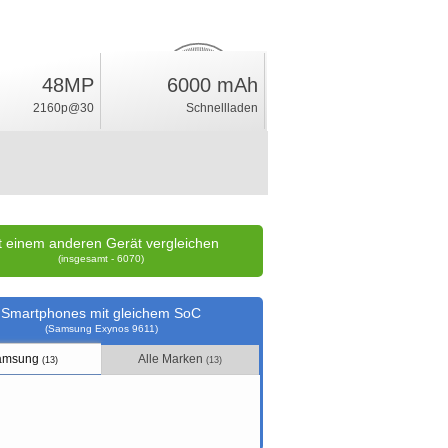
48MP
6000 mAh
6.7
%
2160p@30
Schnellladen
Wertung
t einem anderen Gerät vergleichen
(insgesamt - 6070)
Smartphones mit gleichem SoC
(Samsung Exynos 9611)
amsung
Alle Marken
(13)
(13)