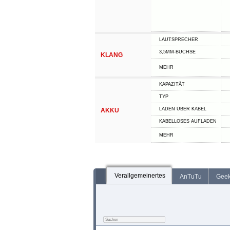
LAUTSPRECHER
3,5MM-BUCHSE
KLANG
MEHR
KAPAZITÄT
TYP
LADEN ÜBER KABEL
AKKU
KABELLOSES AUFLADEN
MEHR
Verallgemeinertes
AnTuTu
Gee