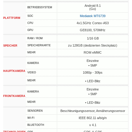
Android 8.1
BETRIEBSSYSTEM
(Go)
Mediatek MT6739
SOC
PLATTFORM
4x1.5GHz Cortex-A53
CPU
GE8100, 570MHz
GPU
1/16 GB
RAM / ROM
zu 128GB (dedizierten Steckplatz)
SPEICHERKARTE
SPEICHER
ROM eMMC
MEHR
Einzelne
KAMERA
• 5MP
HAUPTKAMERA
1080p - 30fps
VIDEO
MEHR
• LED-Blitz
Einzelne
KAMERA
• 5MP
FRONTKAMERA
MEHR
• LED-Blitz
Beschleunigungssensor, Annäherungssensor
SENSOREN
IEEE 802.11 a/b/g/n
WI-FI
v 4.1
BLUETOOTH