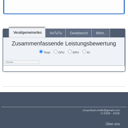
Verallgemeinertes
AnTuTu
Geekbench
Mehr...
Zusammenfassende Leistungsbewertung
Total
CPU
GPU
KI
chaynikam.hello@gmail.com
© 2009 - 2026
Über uns