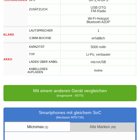
GPS, A-GPS
TECHNOLOGIEN
GPS
USB OTG
ZUSÄTZLICH
FM-Radio
Wi-Fi-Hotspot
Bluetooth A2DP
1
LAUTSPRECHER
KLANG
erhältlich
3,5MM-BUCHSE
5000 mAh
KAPAZITÄT
Li-Po, verbauter
TYP
AKKU
microUSB
LADEN ÜBER KABEL
KABELLOSES
keine
AUFLADEN
Mit einem anderen Gerät vergleichen
(insgesamt - 6070)
Smartphones mit gleichem SoC
(Mediatek MT6739)
Micromax
Alle Marken
(1)
(68)