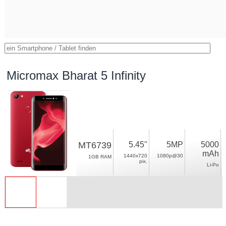
Micromax Bharat 5 Infinity
MT6739
5.45"
5MP
5000
mAh
1440x720
1080p@30
1GB RAM
pix.
Li-Po