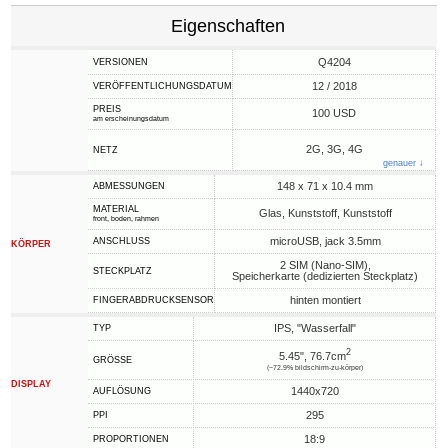
Eigenschaften
Q4204
VERSIONEN
12 / 2018
VERÖFFENTLICHUNGSDATUM
PREIS
100 USD
am erscheinungsdatum
2G, 3G, 4G
NETZ
genauer ↓
148 x 71 x 10.4 mm
ABMESSUNGEN
MATERIAL
Glas, Kunststoff, Kunststoff
front, boden, rahmen
microUSB, jack 3.5mm
ANSCHLUSS
KÖRPER
2 SIM (Nano-SIM),
STECKPLATZ
Speicherkarte (dedizierten Steckplatz)
hinten montiert
FINGERABDRUCKSENSOR
IPS, "Wasserfall"
TYP
2
5.45", 76.7cm
GRÖSSE
(~72.9% bildschirm-zu-körper)
DISPLAY
1440x720
AUFLÖSUNG
295
PPI
18:9
PROPORTIONEN