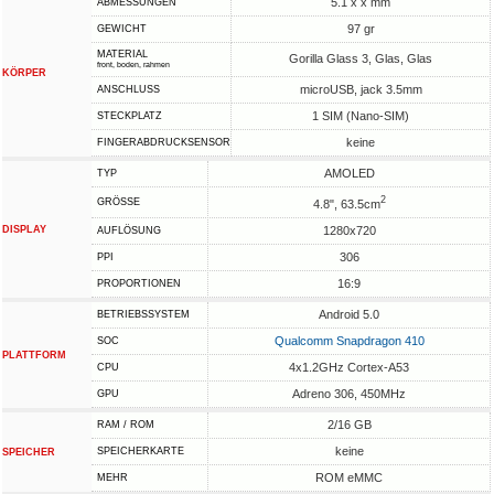
5.1 x x mm
ABMESSUNGEN
97 gr
GEWICHT
MATERIAL
Gorilla Glass 3, Glas, Glas
front, boden, rahmen
KÖRPER
microUSB, jack 3.5mm
ANSCHLUSS
1 SIM (Nano-SIM)
STECKPLATZ
keine
FINGERABDRUCKSENSOR
AMOLED
TYP
2
GRÖSSE
4.8", 63.5cm
DISPLAY
1280x720
AUFLÖSUNG
306
PPI
16:9
PROPORTIONEN
Android 5.0
BETRIEBSSYSTEM
Qualcomm Snapdragon 410
SOC
PLATTFORM
4x1.2GHz Cortex-A53
CPU
Adreno 306, 450MHz
GPU
2/16 GB
RAM / ROM
keine
SPEICHERKARTE
SPEICHER
ROM eMMC
MEHR