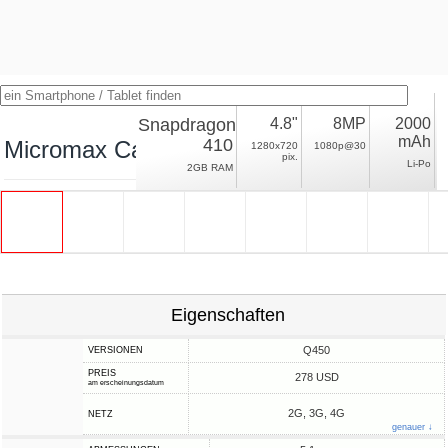
Snapdragon
4.8"
8MP
2000
mAh
410
Micromax Canvas Sliver 5 Q450
1280x720
1080p@30
pix.
Li-Po
2GB RAM
Eigenschaften
Q450
VERSIONEN
PREIS
278 USD
am erscheinungsdatum
2G, 3G, 4G
NETZ
genauer ↓