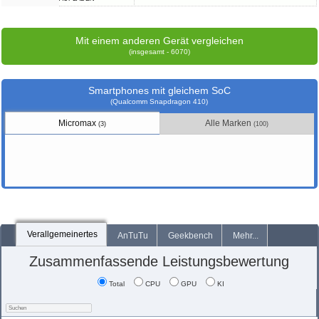
Mit einem anderen Gerät vergleichen
(insgesamt - 6070)
Smartphones mit gleichem SoC
(Qualcomm Snapdragon 410)
Micromax
Alle Marken
(3)
(100)
Verallgemeinertes
AnTuTu
Geekbench
Mehr...
Zusammenfassende Leistungsbewertung
Total
CPU
GPU
KI