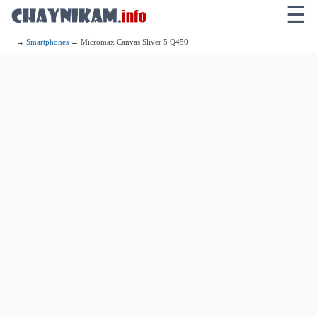
☰
→
Smartphones
→ Micromax Canvas Sliver 5 Q450