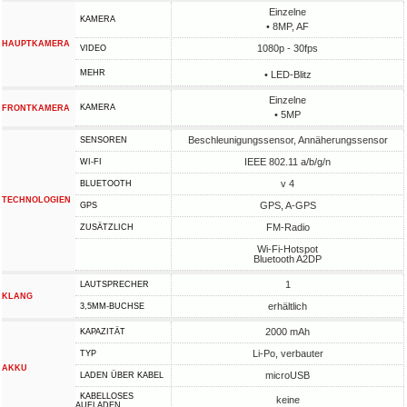
Einzelne
KAMERA
• 8MP, AF
HAUPTKAMERA
1080p - 30fps
VIDEO
MEHR
• LED-Blitz
Einzelne
KAMERA
FRONTKAMERA
• 5MP
Beschleunigungssensor, Annäherungssensor
SENSOREN
IEEE 802.11 a/b/g/n
WI-FI
v 4
BLUETOOTH
TECHNOLOGIEN
GPS, A-GPS
GPS
FM-Radio
ZUSÄTZLICH
Wi-Fi-Hotspot
Bluetooth A2DP
1
LAUTSPRECHER
KLANG
erhältlich
3,5MM-BUCHSE
2000 mAh
KAPAZITÄT
Li-Po, verbauter
TYP
AKKU
microUSB
LADEN ÜBER KABEL
KABELLOSES
keine
AUFLADEN