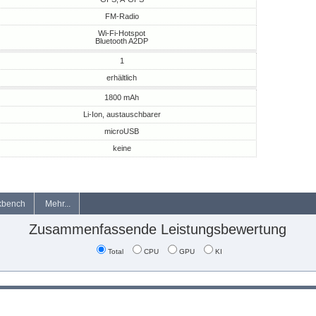
FM-Radio
Wi-Fi-Hotspot
Bluetooth A2DP
1
erhältlich
1800 mAh
Li-Ion, austauschbarer
microUSB
keine
kbench
Mehr...
Zusammenfassende Leistungsbewertung
Total
CPU
GPU
KI