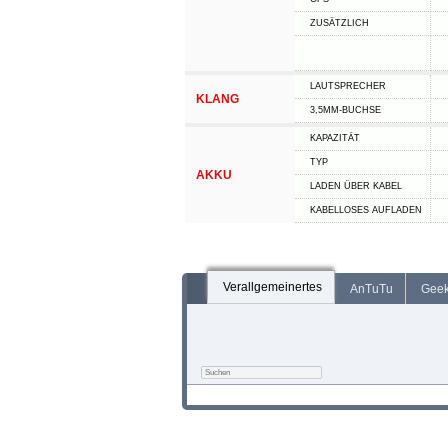
ZUSÄTZLICH
LAUTSPRECHER
KLANG
3,5MM-BUCHSE
KAPAZITÄT
TYP
AKKU
LADEN ÜBER KABEL
KABELLOSES AUFLADEN
Verallgemeinertes
AnTuTu
Gee