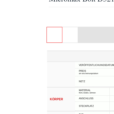
VERÖFFENTLICHUNGSDATU
PREIS
am erscheinungsdatum
NETZ
MATERIAL
front, boden, rahmen
ANSCHLUSS
KÖRPER
STECKPLATZ