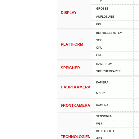
TYP
GRÖSSE
DISPLAY
AUFLÖSUNG
PPI
BETRIEBSSYSTEM
SOC
PLATTFORM
CPU
GPU
RAM / ROM
SPEICHER
SPEICHERKARTE
KAMERA
HAUPTKAMERA
MEHR
FRONTKAMERA
KAMERA
SENSOREN
WI-FI
BLUETOOTH
TECHNOLOGIEN
GPS