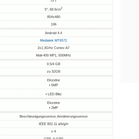
TFT
2
5", 68.9cm
854x480
196
Android 4.4
Mediatek MT6572
2x1.3GHz Cortex-A7
Mali-400 MP1, 500MHz
0.5/4 GB
zu 32GB
Einzelne
• 5MP
• LED-Blitz
Einzelne
• 2MP
Beschleunigungssensor, Annäherungssensor
IEEE 802.11 a/b/g/n
v 4
GPS, A-GPS