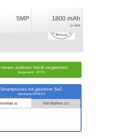
5MP
1800 mAh
0.9
Li-Ion
%
Wertung
t einem anderen Gerät vergleichen
(insgesamt - 6070)
Smartphones mit gleichem SoC
(Mediatek MT6572)
icromax
Alle Marken
(4)
(23)