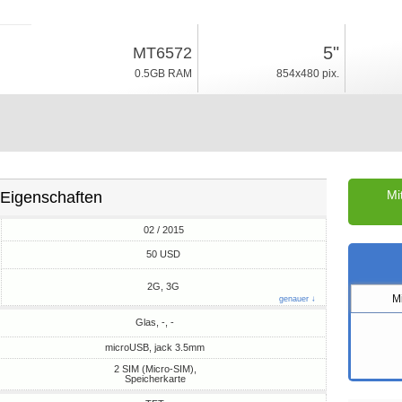
02 / 2015
5"
MT6572
Android 4.4
0.5GB RAM
854x480 pix.
4GB ROM
Mi
Eigenschaften
02 / 2015
M
50 USD
2G, 3G
M
genauer ↓
Glas, -, -
microUSB, jack 3.5mm
2 SIM (Micro-SIM),
Speicherkarte