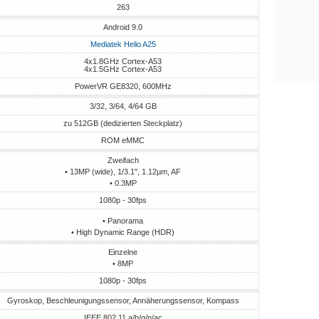
263
Android 9.0
Mediatek Helio A25
4x1.8GHz Cortex-A53
4x1.5GHz Cortex-A53
PowerVR GE8320, 600MHz
3/32, 3/64, 4/64 GB
zu 512GB (dedizierten Steckplatz)
ROM eMMC
Zweifach
• 13MP (wide), 1/3.1", 1.12µm, AF
• 0.3MP
1080p - 30fps
• Panorama
• High Dynamic Range (HDR)
Einzelne
• 8MP
1080p - 30fps
Gyroskop, Beschleunigungssensor, Annäherungssensor, Kompass
IEEE 802.11 a/b/g/n/ac