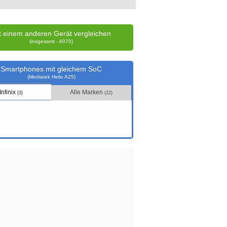
t einem anderen Gerät vergleichen
(insgesamt - 6070)
Smartphones mit gleichem SoC
(Mediatek Helio A25)
Infinix
Alle Marken
(3)
(22)