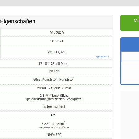
Mi
Eigenschaften
04 / 2020
M
111 USD
2G, 3G, 4G
genauer ↓
171.8 x 78 x 8.9 mm
209 gr
Glas, Kunststoff, Kunststoff
microUSB, jack 3.5mm
2 SIM (Nano-SIM),
Speicherkarte (dedizierten Steckplatz)
hinten montiert
IPS
2
6.82", 110.5cm
(~82.4% bildschirm-zu-körper)
1640x720