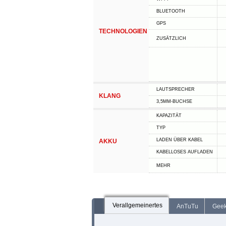
BLUETOOTH
GPS
TECHNOLOGIEN
ZUSÄTZLICH
LAUTSPRECHER
KLANG
3,5MM-BUCHSE
KAPAZITÄT
TYP
LADEN ÜBER KABEL
AKKU
KABELLOSES AUFLADEN
MEHR
Verallgemeinertes
AnTuTu
Gee