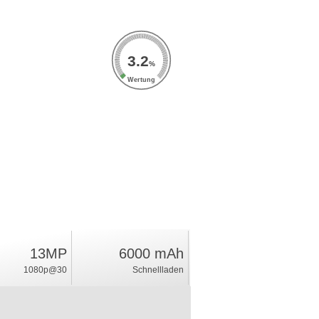
3.2
%
Wertung
13MP
6000 mAh
1080p@30
Schnellladen