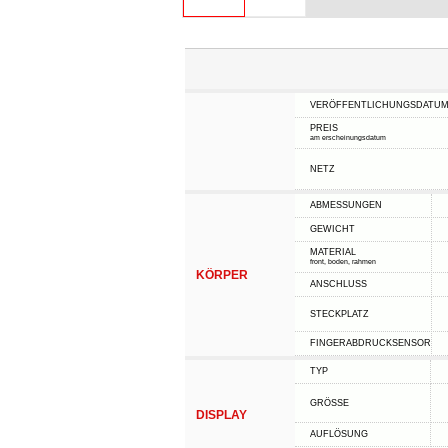
VERÖFFENTLICHUNGSDATU
PREIS
am erscheinungsdatum
NETZ
ABMESSUNGEN
GEWICHT
MATERIAL
front, boden, rahmen
KÖRPER
ANSCHLUSS
STECKPLATZ
FINGERABDRUCKSENSOR
TYP
GRÖSSE
DISPLAY
AUFLÖSUNG