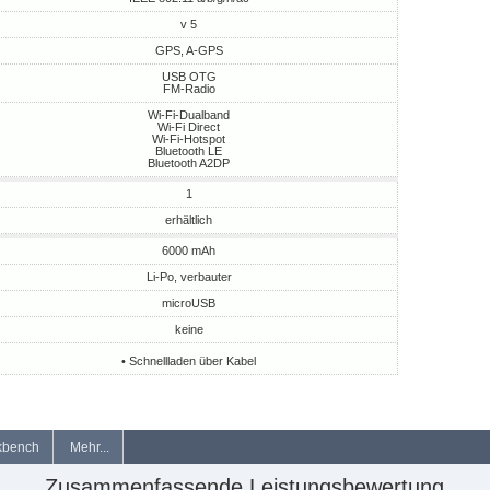
v 5
GPS, A-GPS
USB OTG
FM-Radio
Wi-Fi-Dualband
Wi-Fi Direct
Wi-Fi-Hotspot
Bluetooth LE
Bluetooth A2DP
1
erhältlich
6000 mAh
Li-Po, verbauter
microUSB
keine
• Schnellladen über Kabel
kbench
Mehr...
Zusammenfassende Leistungsbewertung