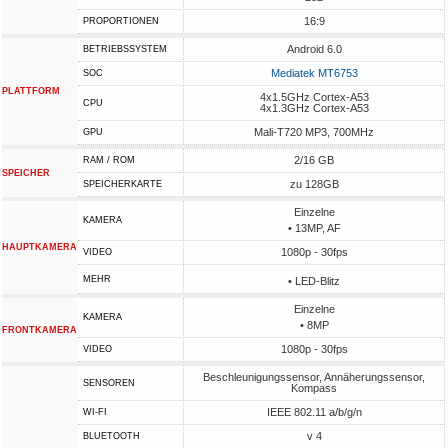
16:9
PROPORTIONEN
Android 6.0
BETRIEBSSYSTEM
Mediatek MT6753
SOC
PLATTFORM
4x1.5GHz Cortex-A53
CPU
4x1.3GHz Cortex-A53
Mali-T720 MP3, 700MHz
GPU
2/16 GB
RAM / ROM
SPEICHER
zu 128GB
SPEICHERKARTE
Einzelne
KAMERA
• 13MP, AF
HAUPTKAMERA
1080p - 30fps
VIDEO
MEHR
• LED-Blitz
Einzelne
KAMERA
• 8MP
FRONTKAMERA
1080p - 30fps
VIDEO
Beschleunigungssensor, Annäherungssensor,
SENSOREN
Kompass
IEEE 802.11 a/b/g/n
WI-FI
v 4
BLUETOOTH