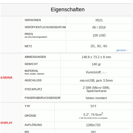
Eigenschaften
X521
VERSIONEN
06 / 2016
VERÖFFENTLICHUNGSDATUM
PREIS
105 USD
am erscheinungsdatum
2G, 3G, 4G
NETZ
genauer ↓
148.8 x 73.2 x 8 mm
ABMESSUNGEN
140 gr
GEWICHT
MATERIAL
Kunststoff, -, -
front, boden, rahmen
KÖRPER
microUSB, jack 3.5mm
ANSCHLUSS
2 SIM (Micro-SIM),
STECKPLATZ
Speicherkarte
hinten montiert
FINGERABDRUCKSENSOR
TFT
TYP
2
5.2", 74.5cm
GRÖSSE
(~68.4% bildschirm-zu-körper)
DISPLAY
1280x720
AUFLÖSUNG
282
PPI