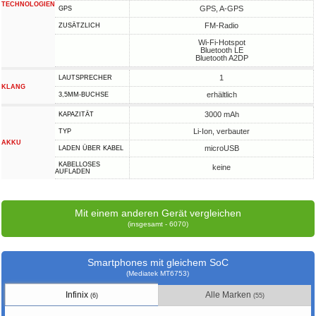
TECHNOLOGIEN
GPS, A-GPS
GPS
FM-Radio
ZUSÄTZLICH
Wi-Fi-Hotspot
Bluetooth LE
Bluetooth A2DP
1
LAUTSPRECHER
KLANG
erhältlich
3,5MM-BUCHSE
3000 mAh
KAPAZITÄT
Li-Ion, verbauter
TYP
AKKU
microUSB
LADEN ÜBER KABEL
KABELLOSES
keine
AUFLADEN
Mit einem anderen Gerät vergleichen
(insgesamt - 6070)
Smartphones mit gleichem SoC
(Mediatek MT6753)
Infinix
Alle Marken
(6)
(55)