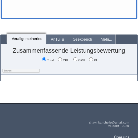
Verallgemeinertes
AnTuTu
Geekbench
Mehr...
Zusammenfassende Leistungsbewertung
Total
CPU
GPU
KI
chaynikam.hello@gmail.com
© 2009 - 2026
Über uns