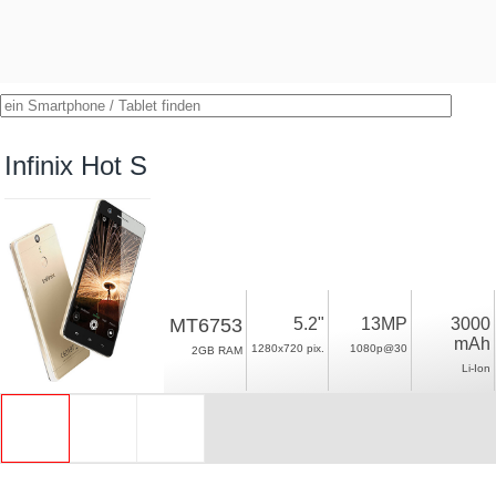
Infinix Hot S
MT6753
5.2"
13MP
3000
mAh
1280x720 pix.
1080p@30
2GB RAM
Li-Ion