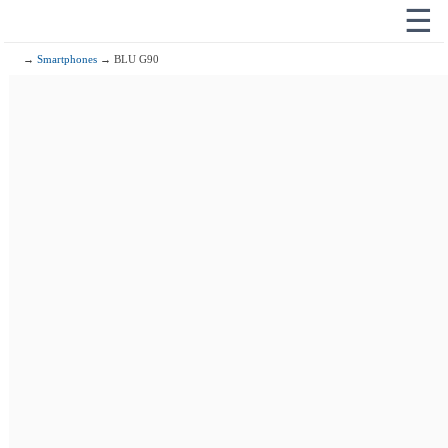
☰
→
Smartphones
→ BLU G90