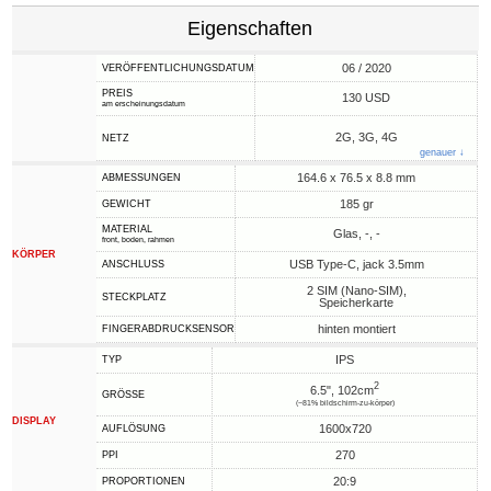
Eigenschaften
06 / 2020
VERÖFFENTLICHUNGSDATUM
PREIS
130 USD
am erscheinungsdatum
2G, 3G, 4G
NETZ
genauer ↓
164.6 x 76.5 x 8.8 mm
ABMESSUNGEN
185 gr
GEWICHT
MATERIAL
Glas, -, -
front, boden, rahmen
KÖRPER
USB Type-C, jack 3.5mm
ANSCHLUSS
2 SIM (Nano-SIM),
STECKPLATZ
Speicherkarte
hinten montiert
FINGERABDRUCKSENSOR
IPS
TYP
2
6.5", 102cm
GRÖSSE
(~81% bildschirm-zu-körper)
DISPLAY
1600x720
AUFLÖSUNG
270
PPI
20:9
PROPORTIONEN