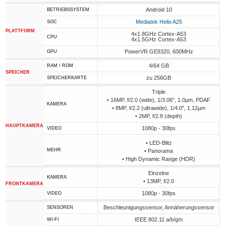
Android 10
BETRIEBSSYSTEM
Mediatek Helio A25
SOC
PLATTFORM
4x1.8GHz Cortex-A53
CPU
4x1.5GHz Cortex-A53
PowerVR GE8320, 600MHz
GPU
4/64 GB
RAM / ROM
SPEICHER
zu 256GB
SPEICHERKARTE
Triple
• 16MP, f/2.0 (wide), 1/3.06", 1.0µm, PDAF
KAMERA
• 8MP, f/2.2 (ultrawide), 1/4.0", 1.12µm
• 2MP, f/2.8 (depth)
HAUPTKAMERA
1080p - 30fps
VIDEO
• LED-Blitz
MEHR
• Panorama
• High Dynamic Range (HDR)
Einzelne
KAMERA
• 13MP, f/2.0
FRONTKAMERA
1080p - 30fps
VIDEO
Beschleunigungssensor, Annäherungssensor
SENSOREN
IEEE 802.11 a/b/g/n
WI-FI