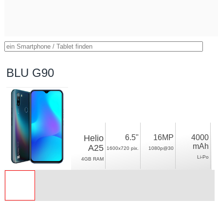
BLU G90
Helio
6.5"
16MP
4000
mAh
A25
1600x720 pix.
1080p@30
Li-Po
4GB RAM