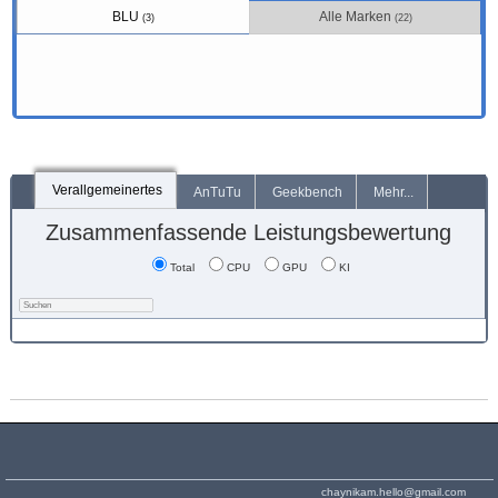
BLU
Alle Marken
(3)
(22)
Verallgemeinertes
AnTuTu
Geekbench
Mehr...
Zusammenfassende Leistungsbewertung
Total
CPU
GPU
KI
chaynikam.hello@gmail.com