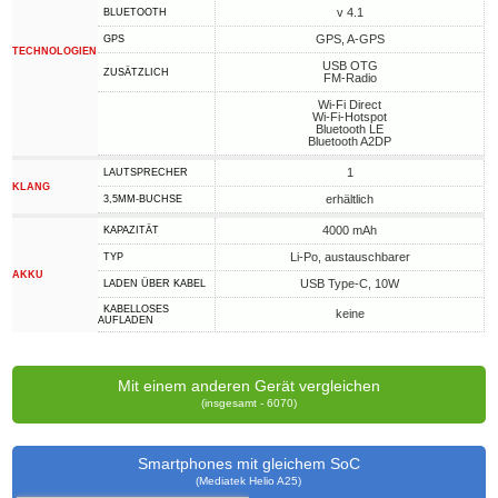
v 4.1
BLUETOOTH
GPS, A-GPS
GPS
TECHNOLOGIEN
USB OTG
ZUSÄTZLICH
FM-Radio
Wi-Fi Direct
Wi-Fi-Hotspot
Bluetooth LE
Bluetooth A2DP
1
LAUTSPRECHER
KLANG
erhältlich
3,5MM-BUCHSE
4000 mAh
KAPAZITÄT
Li-Po, austauschbarer
TYP
AKKU
USB Type-C, 10W
LADEN ÜBER KABEL
KABELLOSES
keine
AUFLADEN
Mit einem anderen Gerät vergleichen
(insgesamt - 6070)
Smartphones mit gleichem SoC
(Mediatek Helio A25)