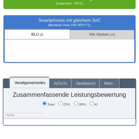
(insgesamt - 6070)
Smartphones mit gleichem SoC
(Mediatek Helio P60 MT6771)
BLU
Alle Marken
(2)
(33)
Verallgemeinertes
AnTuTu
Geekbench
Mehr...
Zusammenfassende Leistungsbewertung
Total
CPU
GPU
KI