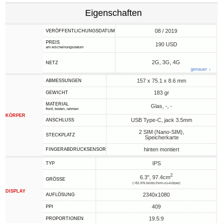
Eigenschaften
08 / 2019
VERÖFFENTLICHUNGSDATUM
PREIS
190 USD
am erscheinungsdatum
2G, 3G, 4G
NETZ
genauer ↓
157 x 75.1 x 8.6 mm
ABMESSUNGEN
183 gr
GEWICHT
MATERIAL
Glas, -, -
front, boden, rahmen
KÖRPER
USB Type-C, jack 3.5mm
ANSCHLUSS
2 SIM (Nano-SIM),
STECKPLATZ
Speicherkarte
hinten montiert
FINGERABDRUCKSENSOR
IPS
TYP
2
6.3", 97.4cm
GRÖSSE
(~82.6% bildschirm-zu-körper)
DISPLAY
2340x1080
AUFLÖSUNG
409
PPI
19.5:9
PROPORTIONEN