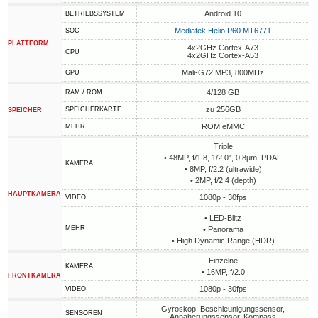
Android 10
BETRIEBSSYSTEM
Mediatek Helio P60 MT6771
SOC
PLATTFORM
4x2GHz Cortex-A73
CPU
4x2GHz Cortex-A53
Mali-G72 MP3, 800MHz
GPU
4/128 GB
RAM / ROM
zu 256GB
SPEICHERKARTE
SPEICHER
ROM eMMC
MEHR
Triple
• 48MP, f/1.8, 1/2.0", 0.8µm, PDAF
KAMERA
• 8MP, f/2.2 (ultrawide)
• 2MP, f/2.4 (depth)
HAUPTKAMERA
1080p - 30fps
VIDEO
• LED-Blitz
MEHR
• Panorama
• High Dynamic Range (HDR)
Einzelne
KAMERA
• 16MP, f/2.0
FRONTKAMERA
1080p - 30fps
VIDEO
Gyroskop, Beschleunigungssensor,
SENSOREN
Annäherungssensor, Kompass