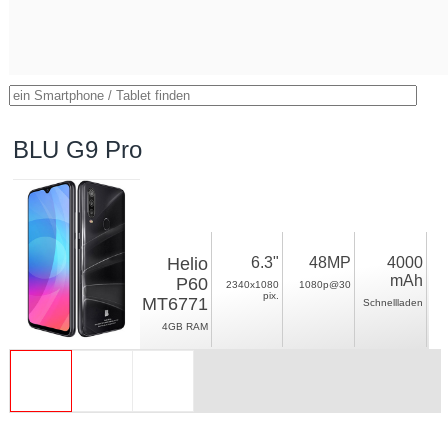
BLU G9 Pro
Helio
6.3"
48MP
4000
mAh
P60
2340x1080
1080p@30
pix.
MT6771
Schnellladen
4GB RAM