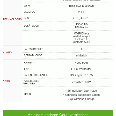
IEEE 802.11 a/b/g/n
WI-FI
v 4.1
BLUETOOTH
GPS, A-GPS
GPS
TECHNOLOGIEN
USB OTG
ZUSÄTZLICH
FM-Radio
Wi-Fi Direct
Wi-Fi-Hotspot
Bluetooth LE
Bluetooth A2DP
1
LAUTSPRECHER
KLANG
erhältlich
3,5MM-BUCHSE
4000 mAh
KAPAZITÄT
Li-Po, verbauter
TYP
USB Type-C, 18W
LADEN ÜBER KABEL
AKKU
KABELLOSES
erhältlich, 10W
AUFLADEN
• Schnellladen über Kabel
MEHR
• Schnelles kabelloses Laden
• Qi Wireless Charge
Mit einem anderen Gerät vergleichen