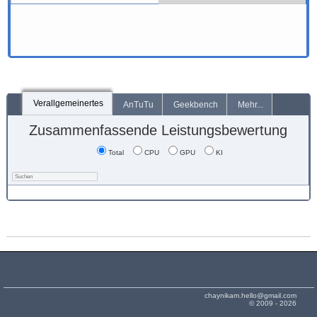
Verallgemeinertes
AnTuTu
Geekbench
Mehr...
Zusammenfassende Leistungsbewertung
Total
CPU
GPU
KI
chaynikam.hello@gmail.com
© 2009 - 2026