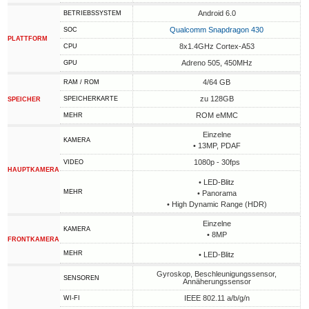
Android 6.0
BETRIEBSSYSTEM
Qualcomm Snapdragon 430
SOC
PLATTFORM
8x1.4GHz Cortex-A53
CPU
Adreno 505, 450MHz
GPU
4/64 GB
RAM / ROM
zu 128GB
SPEICHERKARTE
SPEICHER
ROM eMMC
MEHR
Einzelne
KAMERA
• 13MP, PDAF
1080p - 30fps
VIDEO
HAUPTKAMERA
• LED-Blitz
MEHR
• Panorama
• High Dynamic Range (HDR)
Einzelne
KAMERA
• 8MP
FRONTKAMERA
MEHR
• LED-Blitz
Gyroskop, Beschleunigungssensor,
SENSOREN
Annäherungssensor
IEEE 802.11 a/b/g/n
WI-FI