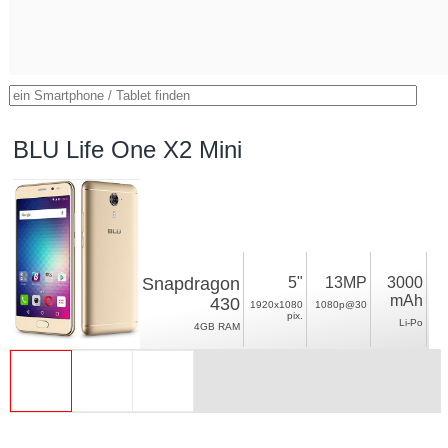
BLU Life One X2 Mini
Snapdragon
5"
13MP
3000
mAh
430
1920x1080
1080p@30
pix.
Li-Po
4GB RAM