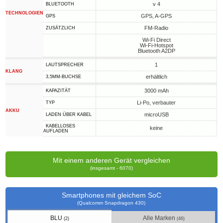
v 4
BLUETOOTH
TECHNOLOGIEN
GPS, A-GPS
GPS
FM-Radio
ZUSÄTZLICH
Wi-Fi Direct
Wi-Fi-Hotspot
Bluetooth A2DP
1
LAUTSPRECHER
KLANG
erhältlich
3,5MM-BUCHSE
3000 mAh
KAPAZITÄT
Li-Po, verbauter
TYP
AKKU
microUSB
LADEN ÜBER KABEL
KABELLOSES
keine
AUFLADEN
Mit einem anderen Gerät vergleichen
(insgesamt - 6070)
Smartphones mit gleichem SoC
(Qualcomm Snapdragon 430)
BLU
Alle Marken
(2)
(46)