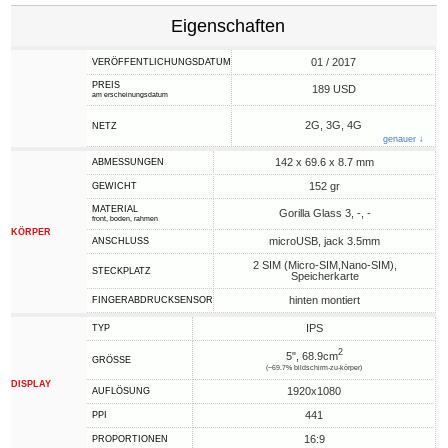
Eigenschaften
01 / 2017
VERÖFFENTLICHUNGSDATUM
PREIS
189 USD
am erscheinungsdatum
2G, 3G, 4G
NETZ
genauer ↓
142 x 69.6 x 8.7 mm
ABMESSUNGEN
152 gr
GEWICHT
MATERIAL
Gorilla Glass 3, -, -
front, boden, rahmen
KÖRPER
microUSB, jack 3.5mm
ANSCHLUSS
2 SIM (Micro-SIM,Nano-SIM),
STECKPLATZ
Speicherkarte
hinten montiert
FINGERABDRUCKSENSOR
IPS
TYP
2
5", 68.9cm
GRÖSSE
(~69.7% bildschirm-zu-körper)
DISPLAY
1920x1080
AUFLÖSUNG
441
PPI
16:9
PROPORTIONEN