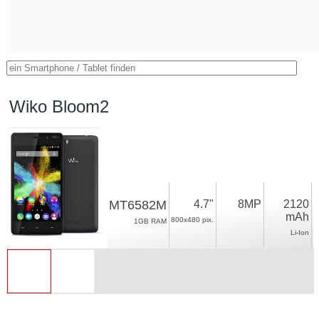
Wiko Bloom2
MT6582M
4.7"
8MP
2120
mAh
800x480 pix.
1GB RAM
Li-Ion