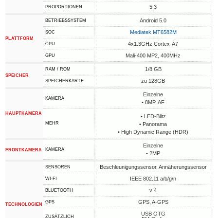
5:3
PROPORTIONEN
Android 5.0
BETRIEBSSYSTEM
Mediatek MT6582M
SOC
PLATTFORM
4x1.3GHz Cortex-A7
CPU
Mali-400 MP2, 400MHz
GPU
1/8 GB
RAM / ROM
SPEICHER
zu 128GB
SPEICHERKARTE
Einzelne
KAMERA
• 8MP, AF
HAUPTKAMERA
• LED-Blitz
MEHR
• Panorama
• High Dynamic Range (HDR)
Einzelne
KAMERA
FRONTKAMERA
• 2MP
Beschleunigungssensor, Annäherungssensor
SENSOREN
IEEE 802.11 a/b/g/n
WI-FI
v 4
BLUETOOTH
GPS, A-GPS
GPS
TECHNOLOGIEN
USB OTG
ZUSÄTZLICH