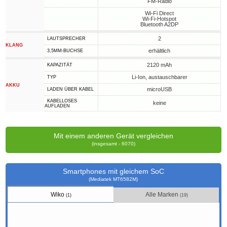
FM-Radio
Wi-Fi Direct
Wi-Fi-Hotspot
Bluetooth A2DP
2
LAUTSPRECHER
KLANG
erhältlich
3,5MM-BUCHSE
2120 mAh
KAPAZITÄT
Li-Ion, austauschbarer
TYP
AKKU
microUSB
LADEN ÜBER KABEL
KABELLOSES
keine
AUFLADEN
Mit einem anderen Gerät vergleichen
(insgesamt - 6070)
Smartphones mit gleichem SoC
(Mediatek MT6582M)
Wiko
Alle Marken
(1)
(19)