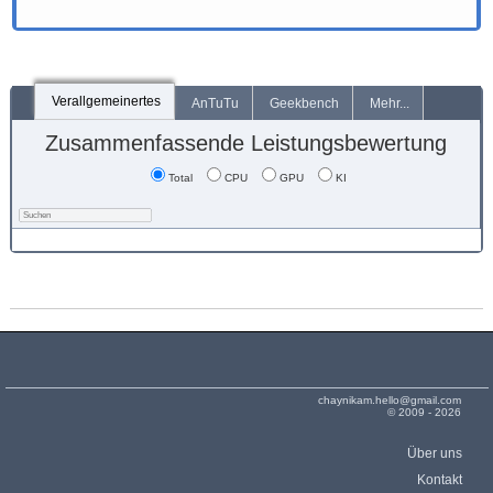
Verallgemeinertes
AnTuTu
Geekbench
Mehr...
Zusammenfassende Leistungsbewertung
Total
CPU
GPU
KI
chaynikam.hello@gmail.com
© 2009 - 2026
Über uns
Kontakt