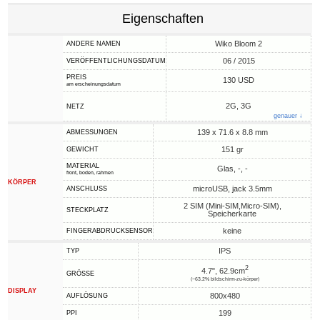
Eigenschaften
Wiko Bloom 2
ANDERE NAMEN
06 / 2015
VERÖFFENTLICHUNGSDATUM
PREIS
130 USD
am erscheinungsdatum
2G, 3G
NETZ
genauer ↓
139 x 71.6 x 8.8 mm
ABMESSUNGEN
151 gr
GEWICHT
MATERIAL
Glas, -, -
front, boden, rahmen
KÖRPER
microUSB, jack 3.5mm
ANSCHLUSS
2 SIM (Mini-SIM,Micro-SIM),
STECKPLATZ
Speicherkarte
keine
FINGERABDRUCKSENSOR
IPS
TYP
2
4.7", 62.9cm
GRÖSSE
(~63.2% bildschirm-zu-körper)
DISPLAY
800x480
AUFLÖSUNG
199
PPI