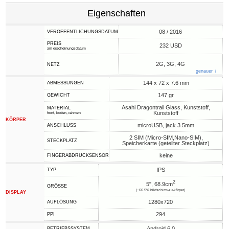
Eigenschaften
08 / 2016
VERÖFFENTLICHUNGSDATUM
PREIS
232 USD
am erscheinungsdatum
2G, 3G, 4G
NETZ
genauer ↓
144 x 72 x 7.6 mm
ABMESSUNGEN
147 gr
GEWICHT
Asahi Dragontrail Glass, Kunststoff,
MATERIAL
Kunststoff
front, boden, rahmen
KÖRPER
microUSB, jack 3.5mm
ANSCHLUSS
2 SIM (Micro-SIM,Nano-SIM),
STECKPLATZ
Speicherkarte (geteilter Steckplatz)
keine
FINGERABDRUCKSENSOR
IPS
TYP
2
5", 68.9cm
GRÖSSE
(~66.5% bildschirm-zu-körper)
DISPLAY
1280x720
AUFLÖSUNG
294
PPI
Android 6.0
BETRIEBSSYSTEM