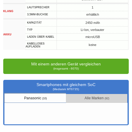
1
LAUTSPRECHER
KLANG
erhältlich
3,5MM-BUCHSE
2450 mAh
KAPAZITÄT
Li-Ion, verbauter
TYP
AKKU
microUSB
LADEN ÜBER KABEL
KABELLOSES
keine
AUFLADEN
Mit einem anderen Gerät vergleichen
(insgesamt - 6070)
Smartphones mit gleichem SoC
(Mediatek MT6735)
Panasonic
Alle Marken
(10)
(92)