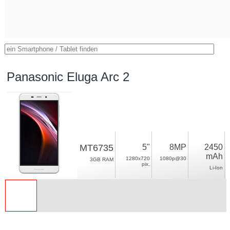
Panasonic Eluga Arc 2
MT6735
5"
8MP
2450
mAh
1280x720
1080p@30
3GB RAM
pix.
Li-Ion