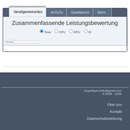
Verallgemeinertes
AnTuTu
Geekbench
Mehr...
Zusammenfassende Leistungsbewertung
Total
CPU
GPU
KI
chaynikam.hello@gmail.com
© 2009 - 2026
Über uns
Kontakt
Datenschutzerklärung