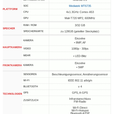
Mediatek MT6735
SOC
PLATTFORM
4x1.3GHz Cortex-A53
CPU
Mali-T720 MP2, 600MHz
GPU
3/32 GB
RAM / ROM
SPEICHER
zu 128GB (geteilter Steckplatz)
SPEICHERKARTE
Einzelne
KAMERA
• 8MP, AF
HAUPTKAMERA
1080p - 30fps
VIDEO
MEHR
• LED-Blitz
Einzelne
KAMERA
FRONTKAMERA
• 5MP
Beschleunigungssensor, Annäherungssensor
SENSOREN
IEEE 802.11 a/b/g/n
WI-FI
v 4
BLUETOOTH
GPS, A-GPS
GPS
TECHNOLOGIEN
Infrarotanschluss
ZUSÄTZLICH
FM-Radio
Wi-Fi Direct
Wi-Fi-Hotspot
Bluetooth A2DP