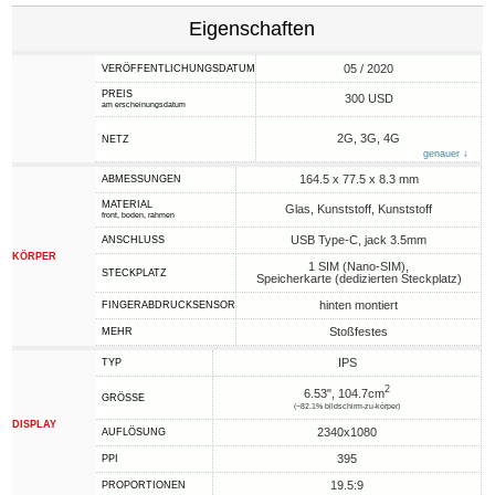
Eigenschaften
05 / 2020
VERÖFFENTLICHUNGSDATUM
PREIS
300 USD
am erscheinungsdatum
2G, 3G, 4G
NETZ
genauer ↓
164.5 x 77.5 x 8.3 mm
ABMESSUNGEN
MATERIAL
Glas, Kunststoff, Kunststoff
front, boden, rahmen
USB Type-C, jack 3.5mm
ANSCHLUSS
KÖRPER
1 SIM (Nano-SIM),
STECKPLATZ
Speicherkarte (dedizierten Steckplatz)
hinten montiert
FINGERABDRUCKSENSOR
Stoßfestes
MEHR
IPS
TYP
2
6.53", 104.7cm
GRÖSSE
(~82.1% bildschirm-zu-körper)
DISPLAY
2340x1080
AUFLÖSUNG
395
PPI
19.5:9
PROPORTIONEN