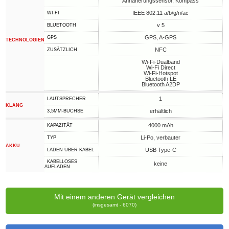
Annäherungssensor, Kompass
IEEE 802.11 a/b/g/n/ac
WI-FI
v 5
BLUETOOTH
GPS, A-GPS
GPS
TECHNOLOGIEN
NFC
ZUSÄTZLICH
Wi-Fi-Dualband
Wi-Fi Direct
Wi-Fi-Hotspot
Bluetooth LE
Bluetooth A2DP
1
LAUTSPRECHER
KLANG
erhältlich
3,5MM-BUCHSE
4000 mAh
KAPAZITÄT
Li-Po, verbauter
TYP
AKKU
USB Type-C
LADEN ÜBER KABEL
KABELLOSES
keine
AUFLADEN
Mit einem anderen Gerät vergleichen
(insgesamt - 6070)