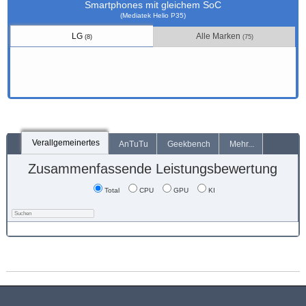
Smartphones mit gleichem SoC
(Mediatek Helio P35)
LG
Alle Marken
(8)
(75)
Verallgemeinertes
AnTuTu
Geekbench
Mehr...
Zusammenfassende Leistungsbewertung
Total
CPU
GPU
KI