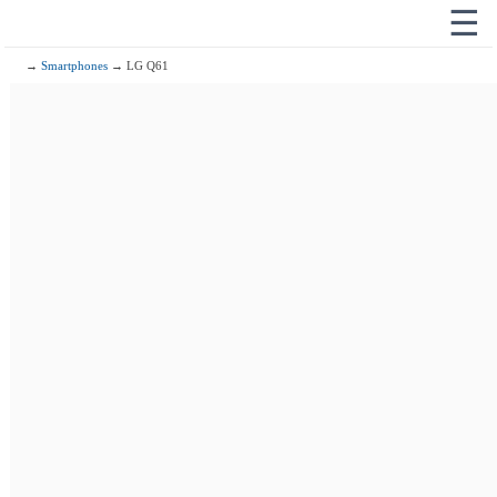
☰
→
Smartphones
→ LG Q61