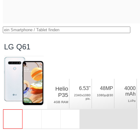
LG Q61
Helio
6.53"
48MP
4000
mAh
P35
2340x1080
1080p@30
pix.
Li-Po
4GB RAM