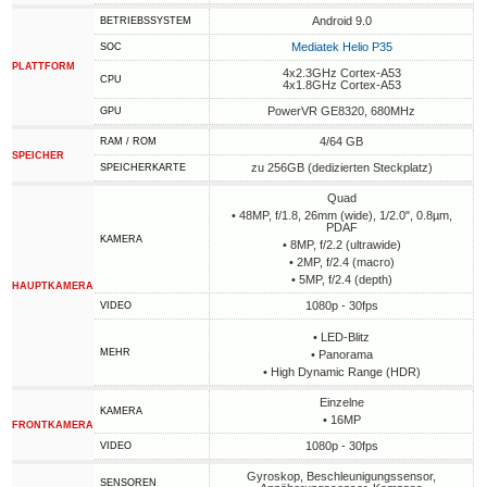
Android 9.0
BETRIEBSSYSTEM
Mediatek Helio P35
SOC
PLATTFORM
4x2.3GHz Cortex-A53
CPU
4x1.8GHz Cortex-A53
PowerVR GE8320, 680MHz
GPU
4/64 GB
RAM / ROM
SPEICHER
zu 256GB (dedizierten Steckplatz)
SPEICHERKARTE
Quad
• 48MP, f/1.8, 26mm (wide), 1/2.0", 0.8µm,
PDAF
KAMERA
• 8MP, f/2.2 (ultrawide)
• 2MP, f/2.4 (macro)
• 5MP, f/2.4 (depth)
HAUPTKAMERA
1080p - 30fps
VIDEO
• LED-Blitz
MEHR
• Panorama
• High Dynamic Range (HDR)
Einzelne
KAMERA
• 16MP
FRONTKAMERA
1080p - 30fps
VIDEO
Gyroskop, Beschleunigungssensor,
SENSOREN