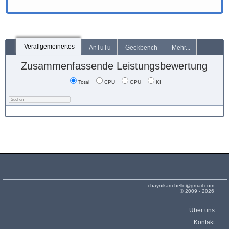
Verallgemeinertes
AnTuTu
Geekbench
Mehr...
Zusammenfassende Leistungsbewertung
Total
CPU
GPU
KI
chaynikam.hello@gmail.com
© 2009 - 2026
Über uns
Kontakt