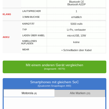
Bluetooth LE
Bluetooth A2DP
1
LAUTSPRECHER
KLANG
erhältlich
3,5MM-BUCHSE
5000 mAh
KAPAZITÄT
Li-Po, verbauter
TYP
microUSB, 10W
LADEN ÜBER KABEL
AKKU
KABELLOSES
keine
AUFLADEN
MEHR
• Schnellladen über Kabel
Mit einem anderen Gerät vergleichen
(insgesamt - 6070)
Smartphones mit gleichem SoC
(Qualcomm Snapdragon 460)
Motorola
Alle Marken
(4)
(20)