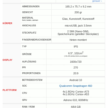
genauer ↓
165.2 x 75.7 x 9.2 mm
ABMESSUNGEN
200 gr
GEWICHT
MATERIAL
Glas, Kunststoff, Kunststoff
front, boden, rahmen
KÖRPER
microUSB, jack 3.5mm
ANSCHLUSS
2 SIM (Nano-SIM),
STECKPLATZ
Speicherkarte (geteilter Steckplatz)
hinten montiert
FINGERABDRUCKSENSOR
IPS
TYP
2
6.5", 102cm
GRÖSSE
(~81.6% bildschirm-zu-körper)
DISPLAY
1600x720
AUFLÖSUNG
270
PPI
20:9
PROPORTIONEN
Android 10
BETRIEBSSYSTEM
Qualcomm Snapdragon 460
SOC
PLATTFORM
4x1.8GHz Cortex-A73
CPU
4x1.6GHz Cortex-A53
Adreno 610, 600MHz
GPU
4/64 GB
RAM / ROM