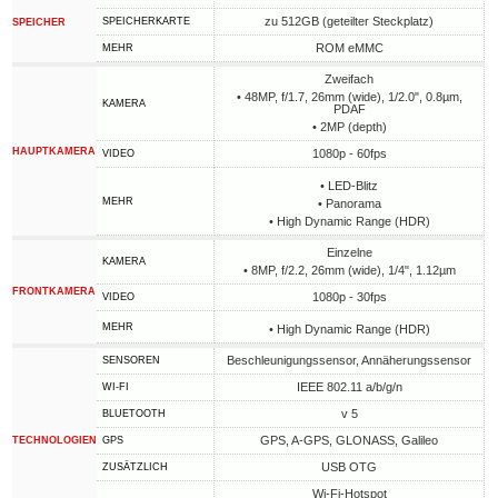
zu 512GB (geteilter Steckplatz)
SPEICHERKARTE
SPEICHER
ROM eMMC
MEHR
Zweifach
• 48MP, f/1.7, 26mm (wide), 1/2.0", 0.8µm,
KAMERA
PDAF
• 2MP (depth)
HAUPTKAMERA
1080p - 60fps
VIDEO
• LED-Blitz
MEHR
• Panorama
• High Dynamic Range (HDR)
Einzelne
KAMERA
• 8MP, f/2.2, 26mm (wide), 1/4", 1.12µm
FRONTKAMERA
1080p - 30fps
VIDEO
MEHR
• High Dynamic Range (HDR)
Beschleunigungssensor, Annäherungssensor
SENSOREN
IEEE 802.11 a/b/g/n
WI-FI
v 5
BLUETOOTH
GPS, A-GPS, GLONASS, Galileo
TECHNOLOGIEN
GPS
USB OTG
ZUSÄTZLICH
Wi-Fi-Hotspot