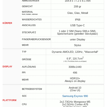
164.8 x 77.2 x 8.1 mm
ABMESSUNGEN
208 gr
GEWICHT
MATERIAL
Glas, Glas, Metall
front, boden, rahmen
IP68
WASSERDICHTES
KÖRPER
USB Type-C
ANSCHLUSS
1 oder 2 SIM (Nano-SIM,e-SIM),
STECKPLATZ
Speicherkarte (geteilter Steckplatz)
unter Display
FINGERABDRUCKSENSOR
Stylus
MEHR
Dynamic AMOLED, 120Hz, "Wasserfall"
TYP
2
6.9", 116.7cm
GRÖSSE
(~91.7% bildschirm-zu-körper)
DISPLAY
3088x1440
AUFLÖSUNG
496
PPI
HDR10+
MEHR
Always on display
Android 10
BETRIEBSSYSTEM
(One UI)
Samsung Exynos 990
SOC
PLATTFORM
2x2.73GHz Mongoose M5
2x2.5GHz Cortex-A76
CPU