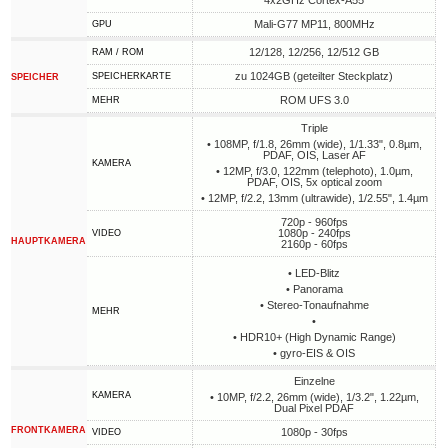
4x2GHz Cortex-A55
Mali-G77 MP11, 800MHz
GPU
12/128, 12/256, 12/512 GB
RAM / ROM
zu 1024GB (geteilter Steckplatz)
SPEICHERKARTE
SPEICHER
ROM UFS 3.0
MEHR
Triple
• 108MP, f/1.8, 26mm (wide), 1/1.33", 0.8µm,
PDAF, OIS, Laser AF
KAMERA
• 12MP, f/3.0, 122mm (telephoto), 1.0µm,
PDAF, OIS, 5x optical zoom
• 12MP, f/2.2, 13mm (ultrawide), 1/2.55", 1.4µm
720p - 960fps
1080p - 240fps
VIDEO
HAUPTKAMERA
2160p - 60fps
• LED-Blitz
• Panorama
• Stereo-Tonaufnahme
MEHR
•
• HDR10+ (High Dynamic Range)
• gyro-EIS & OIS
Einzelne
KAMERA
• 10MP, f/2.2, 26mm (wide), 1/3.2", 1.22µm,
Dual Pixel PDAF
FRONTKAMERA
1080p - 30fps
VIDEO