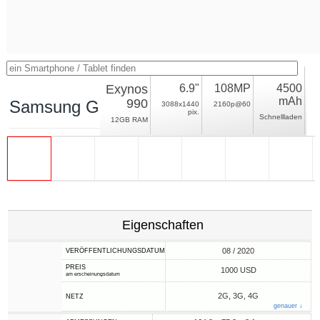
Exynos
6.9"
108MP
4500
mAh
990
Samsung Galaxy Note20 Ultra Exynos
3088x1440
2160p@60
pix.
Schnellladen
12GB RAM
Eigenschaften
08 / 2020
VERÖFFENTLICHUNGSDATUM
PREIS
1000 USD
am erscheinungsdatum
2G, 3G, 4G
NETZ
genauer ↓