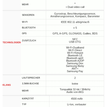
•
MEHR
• Dual video call
Gyroskop, Beschleunigungssensor,
SENSOREN
Annäherungssensor, Kompass, Barometer
IEEE 802.11 a/b/g/n/ac/6
WI-FI
v 5
BLUETOOTH
GPS, A-GPS, GLONASS, Galileo, BDS
GPS
NFC
ZUSÄTZLICH
USB OTG
TECHNOLOGIEN
Wi-Fi-Dualband
Wi-Fi Direct
Wi-Fi-Hotspot
Bluetooth LE
Bluetooth aptX
Bluetooth A2DP
Samsung Dex
Samsung Bixby
ANT+
Samsung Pay
2
LAUTSPRECHER
keine
3,5MM-BUCHSE
KLANG
Tonqualität 32-bit / 384kHz
MEHR
Audio von AKG
4500 mAh
KAPAZITÄT
Li-Ion, verbauter
TYP