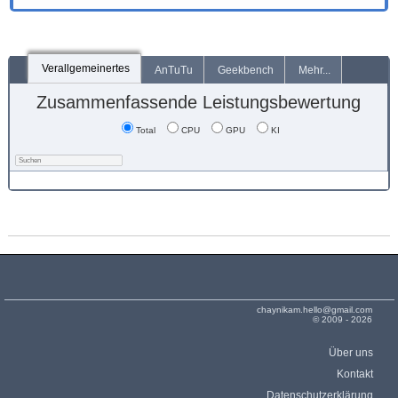
Verallgemeinertes
AnTuTu
Geekbench
Mehr...
Zusammenfassende Leistungsbewertung
Total
CPU
GPU
KI
chaynikam.hello@gmail.com
© 2009 - 2026
Über uns
Kontakt
Datenschutzerklärung