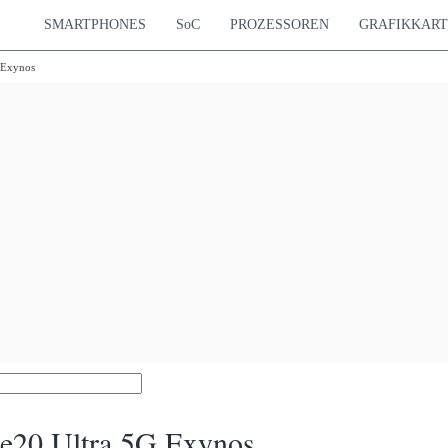
SMARTPHONES
SoC
PROZESSOREN
GRAFIKKAR
 Exynos
e20 Ultra 5G Exynos