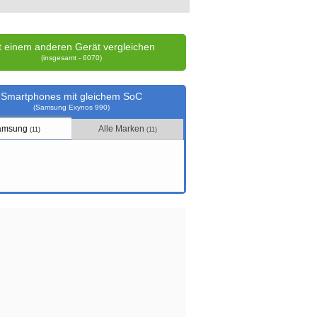
t einem anderen Gerät vergleichen
(insgesamt - 6070)
Smartphones mit gleichem SoC
(Samsung Exynos 990)
amsung
Alle Marken
(11)
(11)