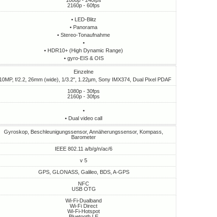
1080p - 240fps
2160p - 60fps
• LED-Blitz
• Panorama
• Stereo-Tonaufnahme
•
• HDR10+ (High Dynamic Range)
• gyro-EIS & OIS
Einzelne
 10MP, f/2.2, 26mm (wide), 1/3.2", 1.22µm, Sony IMX374, Dual Pixel PDAF
1080p - 30fps
2160p - 30fps
•
• Dual video call
Gyroskop, Beschleunigungssensor, Annäherungssensor, Kompass,
Barometer
IEEE 802.11 a/b/g/n/ac/6
v 5
GPS, GLONASS, Galileo, BDS, A-GPS
NFC
USB OTG
Wi-Fi-Dualband
Wi-Fi Direct
Wi-Fi-Hotspot
Bluetooth LE