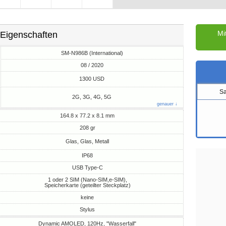
Mi
Eigenschaften
SM-N986B (International)
08 / 2020
M
1300 USD
S
2G, 3G, 4G, 5G
genauer ↓
164.8 x 77.2 x 8.1 mm
208 gr
Glas, Glas, Metall
IP68
USB Type-C
1 oder 2 SIM (Nano-SIM,e-SIM),
Speicherkarte (geteilter Steckplatz)
keine
Stylus
Dynamic AMOLED, 120Hz, "Wasserfall"