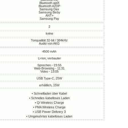
Bluetooth aptX
Bluetooth A2DP
Samsung Dex
Samsung Bixby
ANT+
Samsung Pay
2
keine
Tonqualität 32-bit / 384kHz
Audio von AKG
4500 mAh
Li-Ion, verbauter
Sprechen - 23:55
Web-Browsing - 11:31
Video - 13:05
USB Type-C, 25W
erhältlich, 15W
• Schnellladen über Kabel
• Schnelles kabelloses Laden
• Qi Wireless Charge
• PMA Wireless Charge
• USB Power Delivery 3
• Umgekehrtes kabelloses Laden