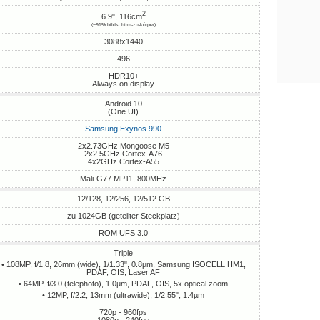
2
6.9", 116cm
(~91% bildschirm-zu-körper)
3088x1440
496
HDR10+
Always on display
Android 10
(One UI)
Samsung Exynos 990
2x2.73GHz Mongoose M5
2x2.5GHz Cortex-A76
4x2GHz Cortex-A55
Mali-G77 MP11, 800MHz
12/128, 12/256, 12/512 GB
zu 1024GB (geteilter Steckplatz)
ROM UFS 3.0
Triple
• 108MP, f/1.8, 26mm (wide), 1/1.33", 0.8µm, Samsung ISOCELL HM1,
PDAF, OIS, Laser AF
• 64MP, f/3.0 (telephoto), 1.0µm, PDAF, OIS, 5x optical zoom
• 12MP, f/2.2, 13mm (ultrawide), 1/2.55", 1.4µm
720p - 960fps