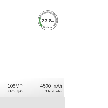
23.8
%
Wertung
108MP
4500 mAh
2160p@60
Schnellladen