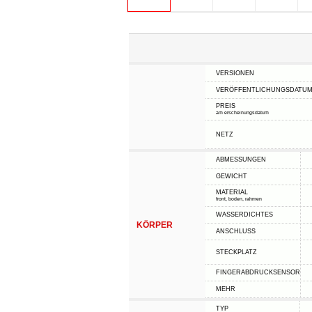
VERSIONEN
VERÖFFENTLICHUNGSDATU
PREIS
am erscheinungsdatum
NETZ
ABMESSUNGEN
GEWICHT
MATERIAL
front, boden, rahmen
WASSERDICHTES
KÖRPER
ANSCHLUSS
STECKPLATZ
FINGERABDRUCKSENSOR
MEHR
TYP