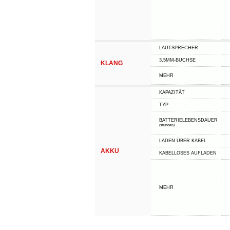
LAUTSPRECHER
3,5MM-BUCHSE
KLANG
MEHR
KAPAZITÄT
TYP
BATTERIELEBENSDAUER
(stunden)
LADEN ÜBER KABEL
AKKU
KABELLOSES AUFLADEN
MEHR