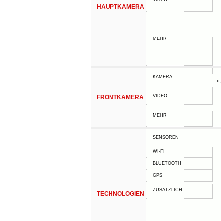
VIDEO
HAUPTKAMERA
MEHR
KAMERA
•
VIDEO
FRONTKAMERA
MEHR
SENSOREN
WI-FI
BLUETOOTH
GPS
ZUSÄTZLICH
TECHNOLOGIEN