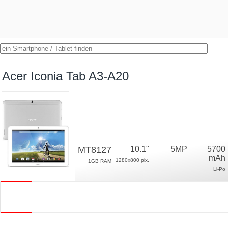
Acer Iconia Tab A3-A20
MT8127
10.1"
5MP
5700
mAh
1280x800 pix.
1GB RAM
Li-Po