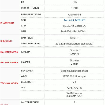
149
PPI
16:10
PROPORTIONEN
Android 4.4
BETRIEBSSYSTEM
Mediatek MT8127
SOC
PLATTFORM
4x1.3GHz Cortex-A7
CPU
Mali-450 MP4, 600MHz
GPU
1/16 GB
RAM / ROM
SPEICHER
zu 32GB (dedizierten Steckplatz)
SPEICHERKARTE
Einzelne
KAMERA
HAUPTKAMERA
• 5MP, AF
Einzelne
KAMERA
FRONTKAMERA
• 2MP
Beschleunigungssensor
SENSOREN
IEEE 802.11 a/b/g/n
WI-FI
v 4
BLUETOOTH
TECHNOLOGIEN
GPS, A-GPS
GPS
Wi-Fi-Hotspot
Bluetooth A2DP
2
LAUTSPRECHER