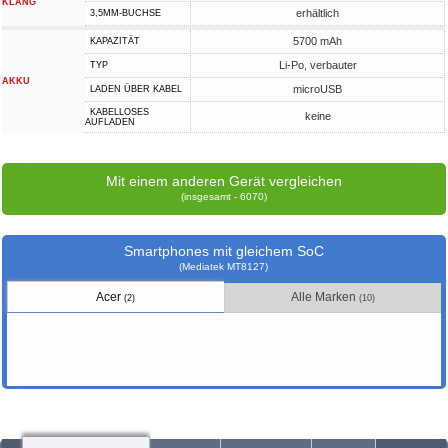
KLANG
erhältlich
3,5MM-BUCHSE
5700 mAh
KAPAZITÄT
Li-Po, verbauter
TYP
AKKU
microUSB
LADEN ÜBER KABEL
KABELLOSES
keine
AUFLADEN
Mit einem anderen Gerät vergleichen
(insgesamt - 6070)
Smartphones mit gleichem SoC
(Mediatek MT8127)
Acer
Alle Marken
(2)
(10)