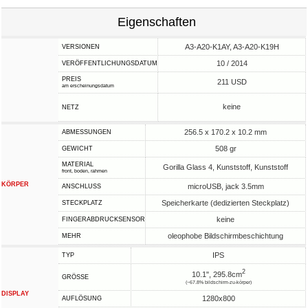
Eigenschaften
A3-A20-K1AY, A3-A20-K19H
VERSIONEN
10 / 2014
VERÖFFENTLICHUNGSDATUM
PREIS
211 USD
am erscheinungsdatum
keine
NETZ
256.5 x 170.2 x 10.2 mm
ABMESSUNGEN
508 gr
GEWICHT
MATERIAL
Gorilla Glass 4, Kunststoff, Kunststoff
front, boden, rahmen
KÖRPER
microUSB, jack 3.5mm
ANSCHLUSS
Speicherkarte (dedizierten Steckplatz)
STECKPLATZ
keine
FINGERABDRUCKSENSOR
oleophobe Bildschirmbeschichtung
MEHR
IPS
TYP
2
10.1", 295.8cm
GRÖSSE
(~67.8% bildschirm-zu-körper)
DISPLAY
1280x800
AUFLÖSUNG