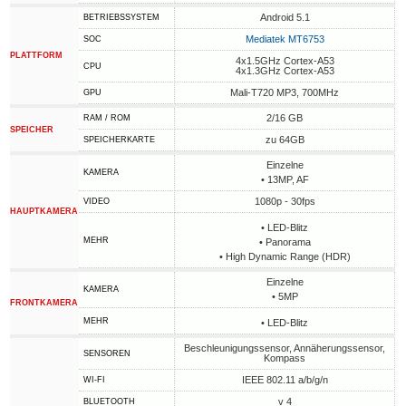
Android 5.1
BETRIEBSSYSTEM
Mediatek MT6753
SOC
PLATTFORM
4x1.5GHz Cortex-A53
CPU
4x1.3GHz Cortex-A53
Mali-T720 MP3, 700MHz
GPU
2/16 GB
RAM / ROM
SPEICHER
zu 64GB
SPEICHERKARTE
Einzelne
KAMERA
• 13MP, AF
1080p - 30fps
VIDEO
HAUPTKAMERA
• LED-Blitz
MEHR
• Panorama
• High Dynamic Range (HDR)
Einzelne
KAMERA
• 5MP
FRONTKAMERA
MEHR
• LED-Blitz
Beschleunigungssensor, Annäherungssensor,
SENSOREN
Kompass
IEEE 802.11 a/b/g/n
WI-FI
v 4
BLUETOOTH