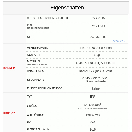
Eigenschaften
09 / 2015
VERÖFFENTLICHUNGSDATUM
PREIS
267 USD
am erscheinungsdatum
2G, 3G, 4G
NETZ
genauer ↓
140.7 x 70.2 x 8.6 mm
ABMESSUNGEN
130 gr
GEWICHT
MATERIAL
Glas, Kunststoff, Kunststoff
front, boden, rahmen
KÖRPER
microUSB, jack 3.5mm
ANSCHLUSS
2 SIM (Micro-SIM),
STECKPLATZ
Speicherkarte
keine
FINGERABDRUCKSENSOR
IPS
TYP
2
5", 68.9cm
GRÖSSE
(~69.8% bildschirm-zu-körper)
DISPLAY
1280x720
AUFLÖSUNG
294
PPI
16:9
PROPORTIONEN