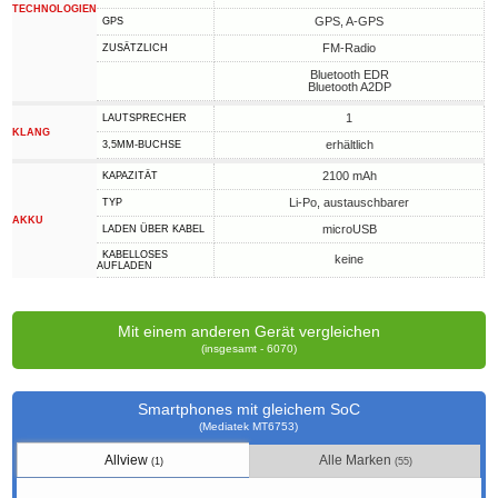
TECHNOLOGIEN
GPS, A-GPS
GPS
FM-Radio
ZUSÄTZLICH
Bluetooth EDR
Bluetooth A2DP
1
LAUTSPRECHER
KLANG
erhältlich
3,5MM-BUCHSE
2100 mAh
KAPAZITÄT
Li-Po, austauschbarer
TYP
AKKU
microUSB
LADEN ÜBER KABEL
KABELLOSES
keine
AUFLADEN
Mit einem anderen Gerät vergleichen
(insgesamt - 6070)
Smartphones mit gleichem SoC
(Mediatek MT6753)
Allview
Alle Marken
(1)
(55)