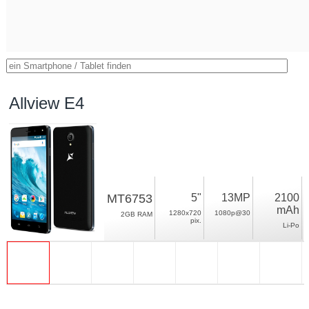
Allview E4
MT6753
5"
13MP
2100
mAh
1280x720
1080p@30
2GB RAM
pix.
Li-Po