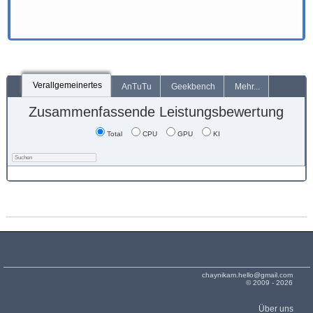
Verallgemeinertes
AnTuTu
Geekbench
Mehr...
Zusammenfassende Leistungsbewertung
Total
CPU
GPU
KI
chaynikam.hello@gmail.com
© 2009 - 2026
Über uns