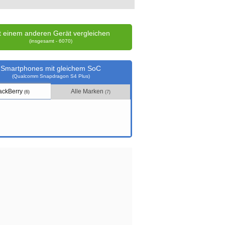
t einem anderen Gerät vergleichen
(insgesamt - 6070)
Smartphones mit gleichem SoC
(Qualcomm Snapdragon S4 Plus)
ackBerry
Alle Marken
(6)
(7)