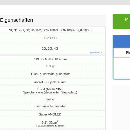
Mi
Eigenschaften
SQN100-1, SQN100-2, SQN100-3, SQN100-4, SQN100-5
122 USD
2G, 3G, 4G
Bl
genauer ↓
119.6 x 66.8 x 10.4 mm
139 gr
Glas, Kunststoff, Kunststoff
microUSB, jack 3.5mm
1 SIM (Micro-SIM),
Speicherkarte (dedizierten Steckplatz)
keine
mechanische Tastatur
Super AMOLED
2
3.1", 31cm
(~38.8% bildschirm-zu-körper)