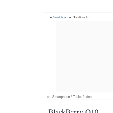
→
Smartphones
→ BlackBerry Q10
BlackBerry Q10