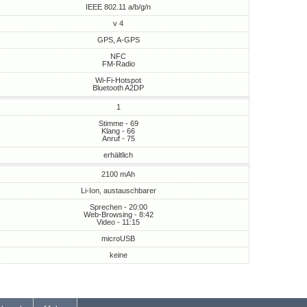
IEEE 802.11 a/b/g/n
v 4
GPS, A-GPS
NFC
FM-Radio
Wi-Fi-Hotspot
Bluetooth A2DP
1
Stimme - 69
Klang - 66
Anruf - 75
erhältlich
2100 mAh
Li-Ion, austauschbarer
Sprechen - 20:00
Web-Browsing - 8:42
Video - 11:15
microUSB
keine