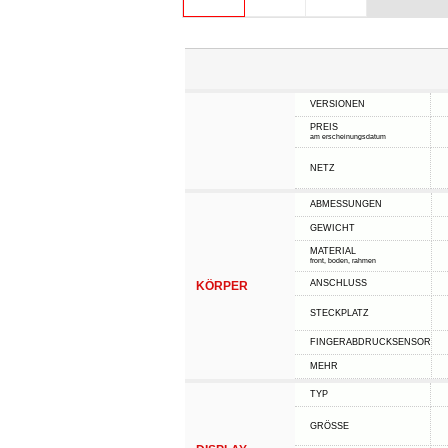
VERSIONEN
PREIS
am erscheinungsdatum
NETZ
ABMESSUNGEN
GEWICHT
MATERIAL
front, boden, rahmen
ANSCHLUSS
KÖRPER
STECKPLATZ
FINGERABDRUCKSENSOR
MEHR
TYP
GRÖSSE