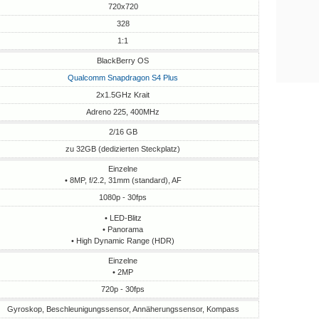
720x720
328
1:1
BlackBerry OS
Qualcomm Snapdragon S4 Plus
2x1.5GHz Krait
Adreno 225, 400MHz
2/16 GB
zu 32GB (dedizierten Steckplatz)
Einzelne
• 8MP, f/2.2, 31mm (standard), AF
1080p - 30fps
• LED-Blitz
• Panorama
• High Dynamic Range (HDR)
Einzelne
• 2MP
720p - 30fps
Gyroskop, Beschleunigungssensor, Annäherungssensor, Kompass