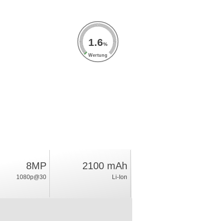
1.6
%
Wertung
8MP
2100 mAh
1080p@30
Li-Ion