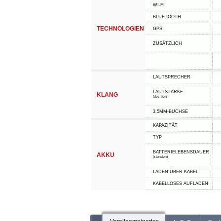
WI-FI
BLUETOOTH
TECHNOLOGIEN
GPS
ZUSÄTZLICH
LAUTSPRECHER
LAUTSTÄRKE
KLANG
(dezibel)
3,5MM-BUCHSE
KAPAZITÄT
TYP
BATTERIELEBENSDAUER
AKKU
(stunden)
LADEN ÜBER KABEL
KABELLOSES AUFLADEN