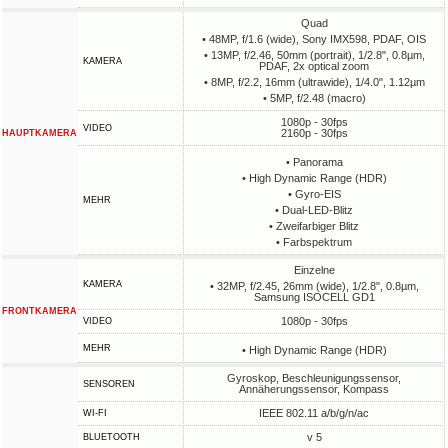
Quad
• 48MP, f/1.6 (wide), Sony IMX598, PDAF, OIS
• 13MP, f/2.46, 50mm (portrait), 1/2.8", 0.8µm,
KAMERA
PDAF, 2x optical zoom
• 8MP, f/2.2, 16mm (ultrawide), 1/4.0", 1.12µm
• 5MP, f/2.48 (macro)
1080p - 30fps
VIDEO
2160p - 30fps
HAUPTKAMERA
• Panorama
• High Dynamic Range (HDR)
• Gyro-EIS
MEHR
• Dual-LED-Blitz
• Zweifarbiger Blitz
• Farbspektrum
Einzelne
KAMERA
• 32MP, f/2.45, 26mm (wide), 1/2.8", 0.8µm,
Samsung ISOCELL GD1
FRONTKAMERA
1080p - 30fps
VIDEO
MEHR
• High Dynamic Range (HDR)
Gyroskop, Beschleunigungssensor,
SENSOREN
Annäherungssensor, Kompass
IEEE 802.11 a/b/g/n/ac
WI-FI
v 5
BLUETOOTH