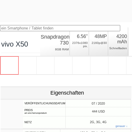
Snapdragon
6.56"
48MP
4200
mAh
730
vivo X50
2376x1080
2160p@30
pix.
Schnellladen
8GB RAM
Eigenschaften
07 / 2020
VERÖFFENTLICHUNGSDATUM
PREIS
444 USD
am erscheinungsdatum
2G, 3G, 4G
NETZ
genauer ↓