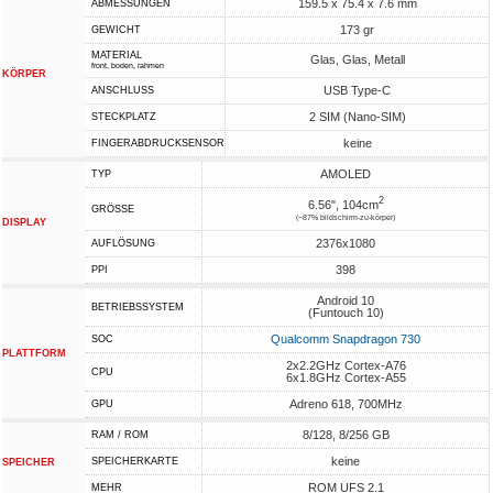
159.5 x 75.4 x 7.6 mm
ABMESSUNGEN
173 gr
GEWICHT
MATERIAL
Glas, Glas, Metall
front, boden, rahmen
KÖRPER
USB Type-C
ANSCHLUSS
2 SIM (Nano-SIM)
STECKPLATZ
keine
FINGERABDRUCKSENSOR
AMOLED
TYP
2
6.56", 104cm
GRÖSSE
(~87% bildschirm-zu-körper)
DISPLAY
2376x1080
AUFLÖSUNG
398
PPI
Android 10
BETRIEBSSYSTEM
(Funtouch 10)
Qualcomm Snapdragon 730
SOC
PLATTFORM
2x2.2GHz Cortex-A76
CPU
6x1.8GHz Cortex-A55
Adreno 618, 700MHz
GPU
8/128, 8/256 GB
RAM / ROM
keine
SPEICHERKARTE
SPEICHER
ROM UFS 2.1
MEHR