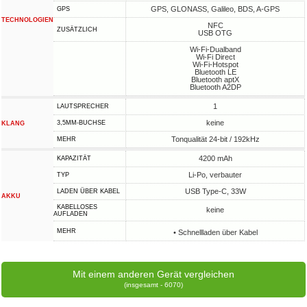
GPS, GLONASS, Galileo, BDS, A-GPS
GPS
TECHNOLOGIEN
NFC
ZUSÄTZLICH
USB OTG
Wi-Fi-Dualband
Wi-Fi Direct
Wi-Fi-Hotspot
Bluetooth LE
Bluetooth aptX
Bluetooth A2DP
1
LAUTSPRECHER
keine
3,5MM-BUCHSE
KLANG
Tonqualität 24-bit / 192kHz
MEHR
4200 mAh
KAPAZITÄT
Li-Po, verbauter
TYP
USB Type-C, 33W
LADEN ÜBER KABEL
AKKU
KABELLOSES
keine
AUFLADEN
MEHR
• Schnellladen über Kabel
Mit einem anderen Gerät vergleichen
(insgesamt - 6070)