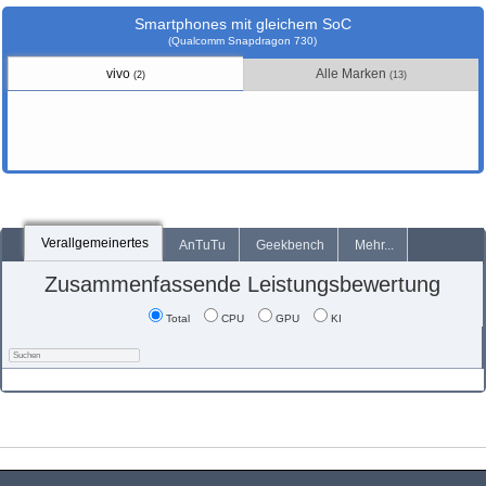
Smartphones mit gleichem SoC
(Qualcomm Snapdragon 730)
vivo
Alle Marken
(2)
(13)
Verallgemeinertes
AnTuTu
Geekbench
Mehr...
Zusammenfassende Leistungsbewertung
Total
CPU
GPU
KI