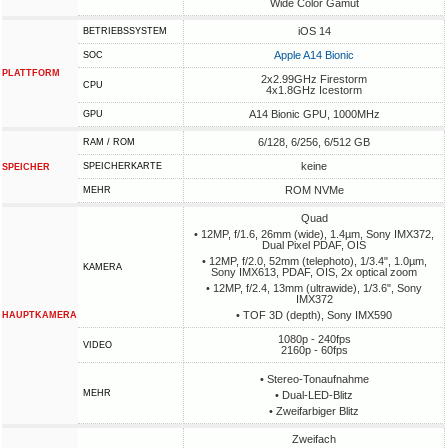
Wide Color Gamut
iOS 14
BETRIEBSSYSTEM
Apple A14 Bionic
SOC
PLATTFORM
2x2.99GHz Firestorm
CPU
4x1.8GHz Icestorm
A14 Bionic GPU, 1000MHz
GPU
6/128, 6/256, 6/512 GB
RAM / ROM
keine
SPEICHERKARTE
SPEICHER
ROM NVMe
MEHR
Quad
• 12MP, f/1.6, 26mm (wide), 1.4µm, Sony IMX372,
Dual Pixel PDAF, OIS
• 12MP, f/2.0, 52mm (telephoto), 1/3.4", 1.0µm,
KAMERA
Sony IMX613, PDAF, OIS, 2x optical zoom
• 12MP, f/2.4, 13mm (ultrawide), 1/3.6", Sony
IMX372
• TOF 3D (depth), Sony IMX590
HAUPTKAMERA
1080p - 240fps
VIDEO
2160p - 60fps
• Stereo-Tonaufnahme
MEHR
• Dual-LED-Blitz
• Zweifarbiger Blitz
Zweifach