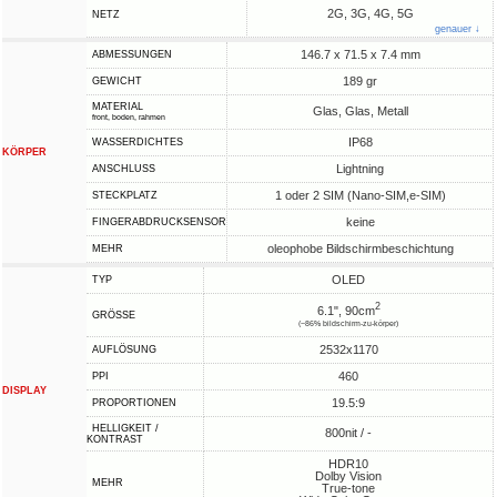
2G, 3G, 4G, 5G
NETZ
genauer ↓
146.7 x 71.5 x 7.4 mm
ABMESSUNGEN
189 gr
GEWICHT
MATERIAL
Glas, Glas, Metall
front, boden, rahmen
IP68
WASSERDICHTES
KÖRPER
Lightning
ANSCHLUSS
1 oder 2 SIM (Nano-SIM,e-SIM)
STECKPLATZ
keine
FINGERABDRUCKSENSOR
oleophobe Bildschirmbeschichtung
MEHR
OLED
TYP
2
6.1", 90cm
GRÖSSE
(~86% bildschirm-zu-körper)
2532x1170
AUFLÖSUNG
460
PPI
DISPLAY
19.5:9
PROPORTIONEN
HELLIGKEIT /
800nit / -
KONTRAST
HDR10
Dolby Vision
MEHR
True-tone