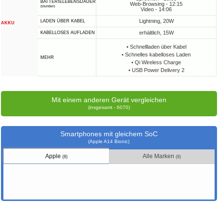
BATTERIELEBENSDAUER
Web-Browsing - 12:15
(stunden)
Video - 14:06
Lightning, 20W
LADEN ÜBER KABEL
AKKU
erhältlich, 15W
KABELLOSES AUFLADEN
• Schnellladen über Kabel
• Schnelles kabelloses Laden
MEHR
• Qi Wireless Charge
• USB Power Delivery 2
Mit einem anderen Gerät vergleichen
(insgesamt - 6070)
Smartphones mit gleichem SoC
(Apple A14 Bionic)
Apple
Alle Marken
(8)
(8)