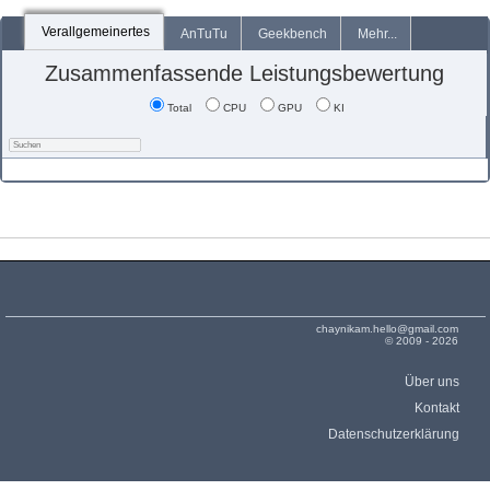
Verallgemeinertes
AnTuTu
Geekbench
Mehr...
Zusammenfassende Leistungsbewertung
Total
CPU
GPU
KI
chaynikam.hello@gmail.com
© 2009 - 2026
Über uns
Kontakt
Datenschutzerklärung