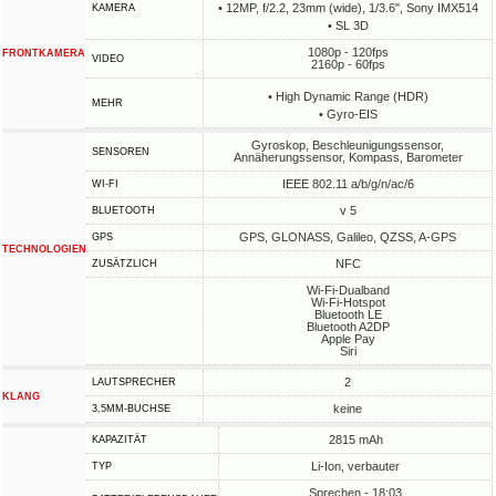
• 12MP, f/2.2, 23mm (wide), 1/3.6", Sony IMX514
KAMERA
• SL 3D
1080p - 120fps
FRONTKAMERA
VIDEO
2160p - 60fps
• High Dynamic Range (HDR)
MEHR
• Gyro-EIS
Gyroskop, Beschleunigungssensor,
SENSOREN
Annäherungssensor, Kompass, Barometer
IEEE 802.11 a/b/g/n/ac/6
WI-FI
v 5
BLUETOOTH
GPS, GLONASS, Galileo, QZSS, A-GPS
GPS
TECHNOLOGIEN
NFC
ZUSÄTZLICH
Wi-Fi-Dualband
Wi-Fi-Hotspot
Bluetooth LE
Bluetooth A2DP
Apple Pay
Siri
2
LAUTSPRECHER
KLANG
keine
3,5MM-BUCHSE
2815 mAh
KAPAZITÄT
Li-Ion, verbauter
TYP
Sprechen - 18:03