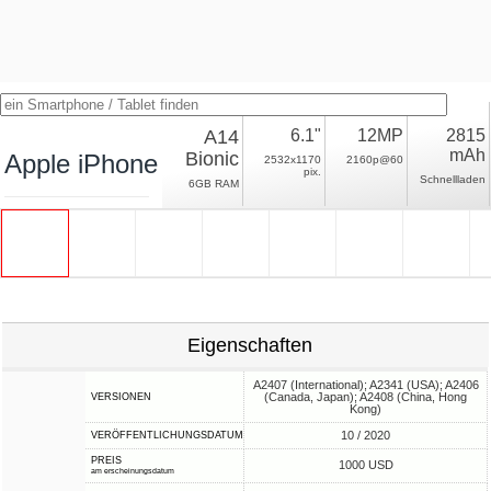
A14
6.1"
12MP
2815
mAh
Bionic
Apple iPhone 12 Pro
2532x1170
2160p@60
pix.
Schnellladen
6GB RAM
Eigenschaften
A2407 (International); A2341 (USA); A2406
(Canada, Japan); A2408 (China, Hong
VERSIONEN
Kong)
10 / 2020
VERÖFFENTLICHUNGSDATUM
PREIS
1000 USD
am erscheinungsdatum