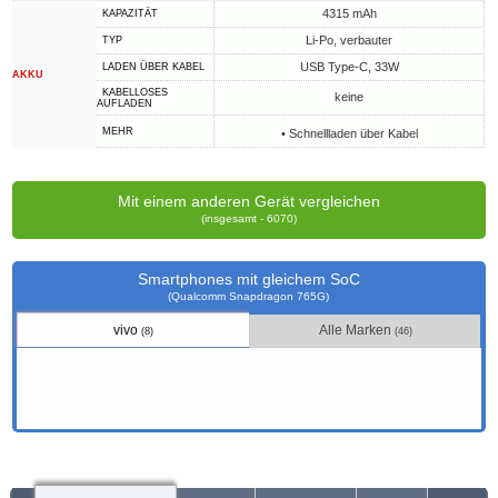
4315 mAh
KAPAZITÄT
Li-Po, verbauter
TYP
USB Type-C, 33W
LADEN ÜBER KABEL
AKKU
KABELLOSES
keine
AUFLADEN
MEHR
• Schnellladen über Kabel
Mit einem anderen Gerät vergleichen
(insgesamt - 6070)
Smartphones mit gleichem SoC
(Qualcomm Snapdragon 765G)
vivo
Alle Marken
(8)
(46)