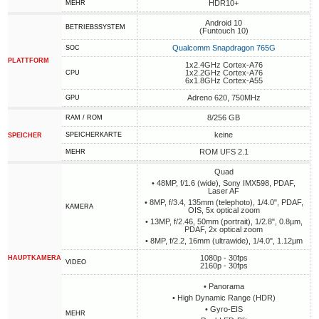
HDR10+
MEHR
Android 10
BETRIEBSSYSTEM
(Funtouch 10)
Qualcomm Snapdragon 765G
SOC
PLATTFORM
1x2.4GHz Cortex-A76
1x2.2GHz Cortex-A76
CPU
6x1.8GHz Cortex-A55
Adreno 620, 750MHz
GPU
8/256 GB
RAM / ROM
keine
SPEICHERKARTE
SPEICHER
ROM UFS 2.1
MEHR
Quad
• 48MP, f/1.6 (wide), Sony IMX598, PDAF,
Laser AF
• 8MP, f/3.4, 135mm (telephoto), 1/4.0", PDAF,
KAMERA
OIS, 5x optical zoom
• 13MP, f/2.46, 50mm (portrait), 1/2.8", 0.8µm,
PDAF, 2x optical zoom
• 8MP, f/2.2, 16mm (ultrawide), 1/4.0", 1.12µm
1080p - 30fps
HAUPTKAMERA
VIDEO
2160p - 30fps
• Panorama
• High Dynamic Range (HDR)
• Gyro-EIS
MEHR