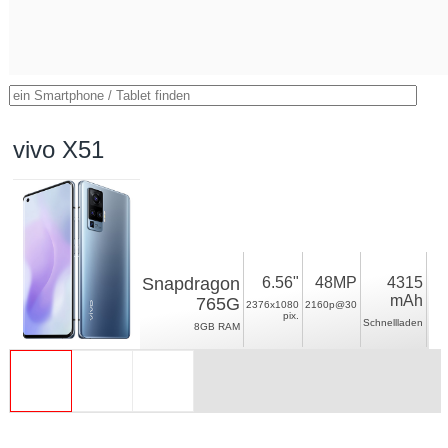
vivo X51
Snapdragon
6.56"
48MP
4315
mAh
765G
2376x1080
2160p@30
pix.
Schnellladen
8GB RAM