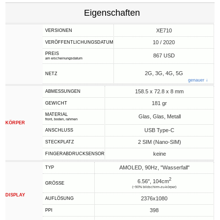
Eigenschaften
XE710
VERSIONEN
10 / 2020
VERÖFFENTLICHUNGSDATUM
PREIS
867 USD
am erscheinungsdatum
2G, 3G, 4G, 5G
NETZ
genauer ↓
158.5 x 72.8 x 8 mm
ABMESSUNGEN
181 gr
GEWICHT
MATERIAL
Glas, Glas, Metall
front, boden, rahmen
KÖRPER
USB Type-C
ANSCHLUSS
2 SIM (Nano-SIM)
STECKPLATZ
keine
FINGERABDRUCKSENSOR
AMOLED, 90Hz, "Wasserfall"
TYP
2
6.56", 104cm
GRÖSSE
(~90% bildschirm-zu-körper)
DISPLAY
2376x1080
AUFLÖSUNG
398
PPI