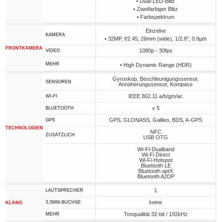
• Dual-LED-Blitz
• Zweifarbiger Blitz
• Farbspektrum
Einzelne
KAMERA
• 32MP, f/2.45, 26mm (wide), 1/2.8", 0.8µm
FRONTKAMERA
1080p - 30fps
VIDEO
MEHR
• High Dynamic Range (HDR)
Gyroskop, Beschleunigungssensor,
SENSOREN
Annäherungssensor, Kompass
IEEE 802.11 a/b/g/n/ac
WI-FI
v 5
BLUETOOTH
GPS, GLONASS, Galileo, BDS, A-GPS
GPS
TECHNOLOGIEN
NFC
ZUSÄTZLICH
USB OTG
Wi-Fi-Dualband
Wi-Fi Direct
Wi-Fi-Hotspot
Bluetooth LE
Bluetooth aptX
Bluetooth A2DP
1
LAUTSPRECHER
keine
3,5MM-BUCHSE
KLANG
Tonqualität 32-bit / 192kHz
MEHR