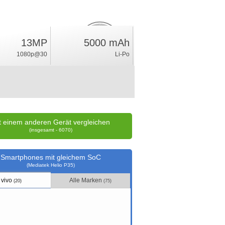
13MP
5000 mAh
3.4
%
1080p@30
Li-Po
Wertung
t einem anderen Gerät vergleichen
(insgesamt - 6070)
Smartphones mit gleichem SoC
(Mediatek Helio P35)
vivo
Alle Marken
(20)
(75)