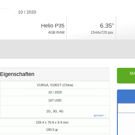
10 / 2020
190.5gr, Dicke 8.9mm
6.35"
Helio P35
Android 9.0, Funtouch 9
4GB RAM
1544x720 pix.
128GB ROM
Mi
Eigenschaften
V1901A, V1901T (China)
10 / 2020
M
167 USD
2G, 3G, 4G
genauer ↓
159.4 x 76.8 x 8.9 mm
190.5 gr