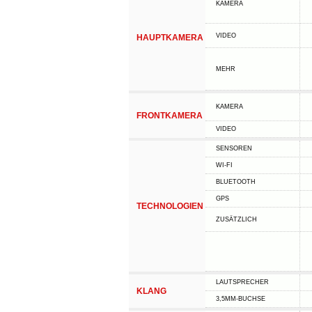
KAMERA
VIDEO
HAUPTKAMERA
MEHR
KAMERA
FRONTKAMERA
VIDEO
SENSOREN
WI-FI
BLUETOOTH
GPS
TECHNOLOGIEN
ZUSÄTZLICH
LAUTSPRECHER
KLANG
3,5MM-BUCHSE