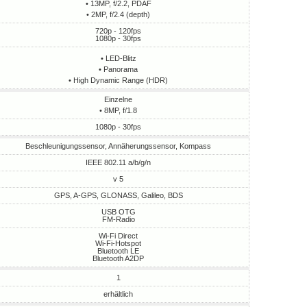
• 13MP, f/2.2, PDAF
• 2MP, f/2.4 (depth)
720p - 120fps
1080p - 30fps
• LED-Blitz
• Panorama
• High Dynamic Range (HDR)
Einzelne
• 8MP, f/1.8
1080p - 30fps
Beschleunigungssensor, Annäherungssensor, Kompass
IEEE 802.11 a/b/g/n
v 5
GPS, A-GPS, GLONASS, Galileo, BDS
USB OTG
FM-Radio
Wi-Fi Direct
Wi-Fi-Hotspot
Bluetooth LE
Bluetooth A2DP
1
erhältlich