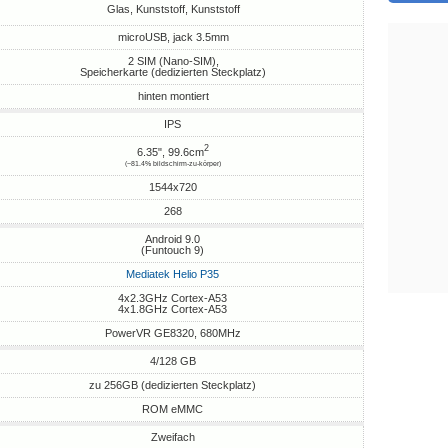
Glas, Kunststoff, Kunststoff
microUSB, jack 3.5mm
2 SIM (Nano-SIM),
Speicherkarte (dedizierten Steckplatz)
hinten montiert
IPS
2
6.35", 99.6cm
(~81.4% bildschirm-zu-körper)
1544x720
268
Android 9.0
(Funtouch 9)
Mediatek Helio P35
4x2.3GHz Cortex-A53
4x1.8GHz Cortex-A53
PowerVR GE8320, 680MHz
4/128 GB
zu 256GB (dedizierten Steckplatz)
ROM eMMC
Zweifach