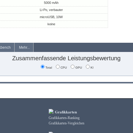
5000 mAh
Li-Po, verbauter
microUSB, 10W
keine
kbench
Mehr...
Zusammenfassende Leistungsbewertung
Total
CPU
GPU
KI
Grafikkarten
Grafikkarten-Ranking
Grafikkarten-Vergleichen