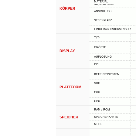
MATERIAL
front, boden, rahmen
KÖRPER
ANSCHLUSS
STECKPLATZ
FINGERABDRUCKSENSOR
TYP
GRÖSSE
DISPLAY
AUFLÖSUNG
PPI
BETRIEBSSYSTEM
SOC
PLATTFORM
CPU
GPU
RAM / ROM
SPEICHER
SPEICHERKARTE
MEHR