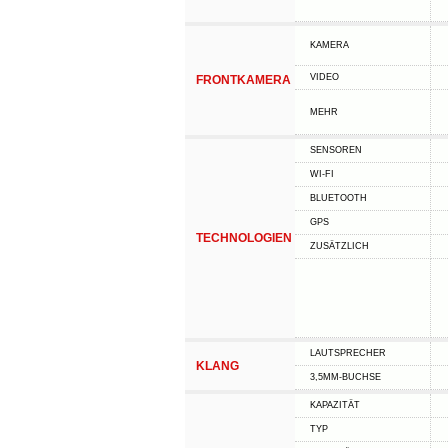
KAMERA
VIDEO
FRONTKAMERA
MEHR
SENSOREN
WI-FI
BLUETOOTH
GPS
TECHNOLOGIEN
ZUSÄTZLICH
LAUTSPRECHER
KLANG
3,5MM-BUCHSE
KAPAZITÄT
TYP