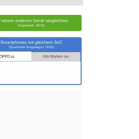
t einem anderen Gerät vergleichen
(insgesamt - 6070)
Smartphones mit gleichem SoC
(Qualcomm Snapdragon 765G)
OPPO
Alle Marken
(9)
(46)