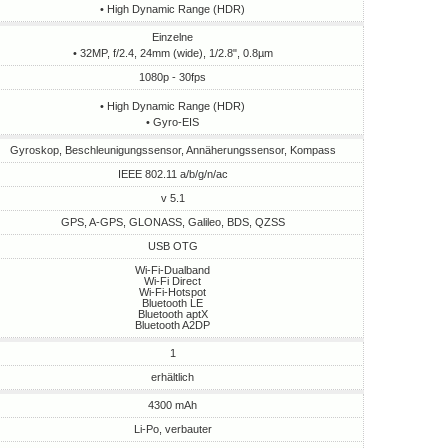
• High Dynamic Range (HDR)
Einzelne
• 32MP, f/2.4, 24mm (wide), 1/2.8", 0.8µm
1080p - 30fps
• High Dynamic Range (HDR)
• Gyro-EIS
Gyroskop, Beschleunigungssensor, Annäherungssensor, Kompass
IEEE 802.11 a/b/g/n/ac
v 5.1
GPS, A-GPS, GLONASS, Galileo, BDS, QZSS
USB OTG
Wi-Fi-Dualband
Wi-Fi Direct
Wi-Fi-Hotspot
Bluetooth LE
Bluetooth aptX
Bluetooth A2DP
1
erhältlich
4300 mAh
Li-Po, verbauter