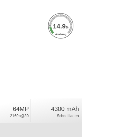
14.9
%
Wertung
64MP
4300 mAh
2160p@30
Schnellladen