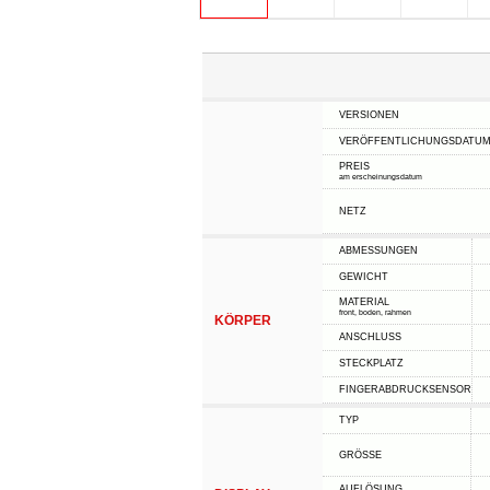
VERSIONEN
VERÖFFENTLICHUNGSDATU
PREIS
am erscheinungsdatum
NETZ
ABMESSUNGEN
GEWICHT
MATERIAL
front, boden, rahmen
KÖRPER
ANSCHLUSS
STECKPLATZ
FINGERABDRUCKSENSOR
TYP
GRÖSSE
AUFLÖSUNG