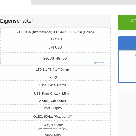
Mi
Eigenschaften
CPH2145 (International); PEGM00, PEGT00 (China)
01 / 2021
M
378 USD
2G, 3G, 4G, 5G
genauer ↓
159.1 x 73.4 x 7.9 mm
172 gr
Glas, Glas, Metall
USB Type-C, jack 3.5mm
2 SIM (Nano-SIM)
unter Display
OLED, 90Hz, "Wasserfall"
2
6.43", 99.3cm
(~85.1% bildschirm-zu-körper)
2400x1080