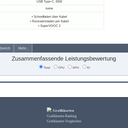
USB Type-C, 65W
keine
• Schnellladen über Kabel
• Rückwärtsladen per Kabel
• SuperVOOC 2
kbench
Mehr...
Zusammenfassende Leistungsbewertung
Total
CPU
GPU
KI
Grafikkarten
Grafikkarten-Ranking
Grafikkarten-Vergleichen