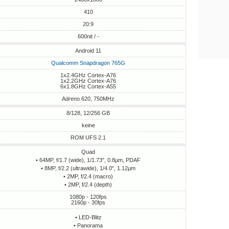
410
20:9
600nit / -
Android 11
Qualcomm Snapdragon 765G
1x2.4GHz Cortex-A76
1x2.2GHz Cortex-A76
6x1.8GHz Cortex-A55
Adreno 620, 750MHz
8/128, 12/256 GB
keine
ROM UFS 2.1
Quad
• 64MP, f/1.7 (wide), 1/1.73", 0.8µm, PDAF
• 8MP, f/2.2 (ultrawide), 1/4.0", 1.12µm
• 2MP, f/2.4 (macro)
• 2MP, f/2.4 (depth)
1080p - 120fps
2160p - 30fps
• LED-Blitz
• Panorama