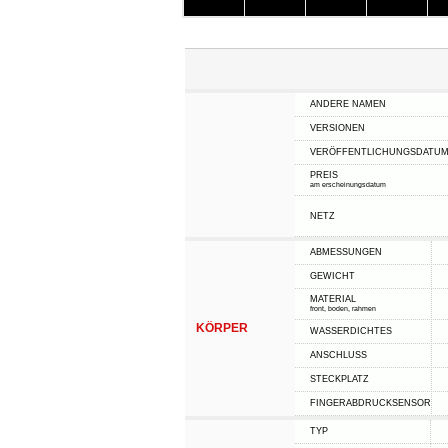
ANDERE NAMEN
VERSIONEN
VERÖFFENTLICHUNGSDATU
PREIS
am erscheinungsdatum
NETZ
ABMESSUNGEN
GEWICHT
MATERIAL
front, boden, rahmen
KÖRPER
WASSERDICHTES
ANSCHLUSS
STECKPLATZ
FINGERABDRUCKSENSOR
TYP