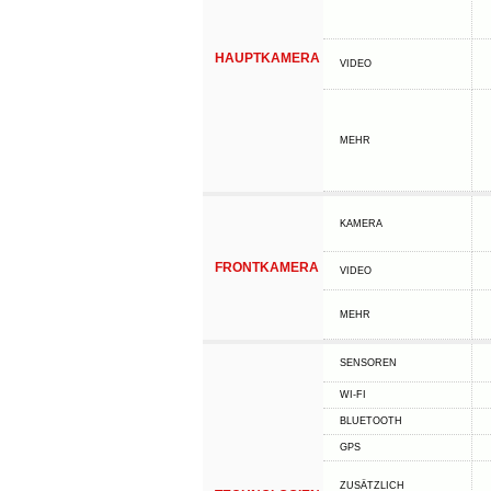
HAUPTKAMERA
VIDEO
MEHR
KAMERA
FRONTKAMERA
VIDEO
MEHR
SENSOREN
WI-FI
BLUETOOTH
GPS
ZUSÄTZLICH