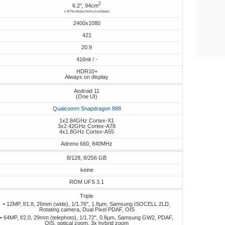
2
6.2", 94cm
(~87% bildschirm-zu-körper)
2400x1080
421
20:9
416nit / -
HDR10+
Always on display
Android 11
(One UI)
Qualcomm Snapdragon 888
1x2.84GHz Cortex-X1
3x2.42GHz Cortex-A78
4x1.8GHz Cortex-A55
Adreno 660, 840MHz
8/128, 8/256 GB
keine
ROM UFS 3.1
Triple
• 12MP, f/1.8, 26mm (wide), 1/1.76", 1.8µm, Samsung ISOCELL 2LD,
Rotating camera, Dual Pixel PDAF, OIS
• 64MP, f/2.0, 29mm (telephoto), 1/1.72", 0.8µm, Samsung GW2, PDAF,
OIS, optical zoom, 3x hybrid zoom