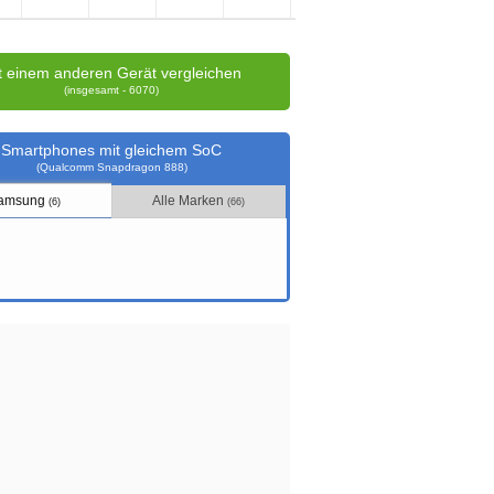
t einem anderen Gerät vergleichen
(insgesamt - 6070)
Smartphones mit gleichem SoC
(Qualcomm Snapdragon 888)
amsung
Alle Marken
(6)
(66)