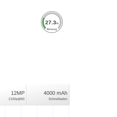
27.3
%
Wertung
12MP
4000 mAh
2160p@60
Schnellladen