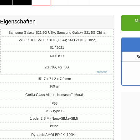
Mi
Eigenschaften
Samsung Galaxy S21 5G USA, Samsung Galaxy S21 5G China
SM-G991U, SM-G991U1 (USA); SM-G9910 (China)
01 / 2021
M
600 USD
S
2G, 3G, 4G, 5G
genauer ↓
151.7 x 71.2 x 7.9 mm
169 gr
Gorilla Glass Victus, Kunststoff, Metall
IP68
USB Type-C
1 oder 2 SIM (Nano-SIM,e-SIM)
keine
Dynamic AMOLED 2X, 120Hz