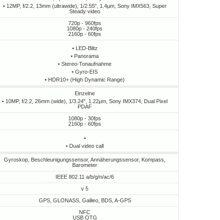
• 12MP, f/2.2, 13mm (ultrawide), 1/2.55", 1.4µm, Sony IMX563, Super
Steady video
720p - 960fps
1080p - 240fps
2160p - 60fps
• LED-Blitz
• Panorama
• Stereo-Tonaufnahme
• Gyro-EIS
• HDR10+ (High Dynamic Range)
Einzelne
• 10MP, f/2.2, 26mm (wide), 1/3.24", 1.22µm, Sony IMX374, Dual Pixel
PDAF
1080p - 30fps
2160p - 60fps
•
• Dual video call
Gyroskop, Beschleunigungssensor, Annäherungssensor, Kompass,
Barometer
IEEE 802.11 a/b/g/n/ac/6
v 5
GPS, GLONASS, Galileo, BDS, A-GPS
NFC
USB OTG