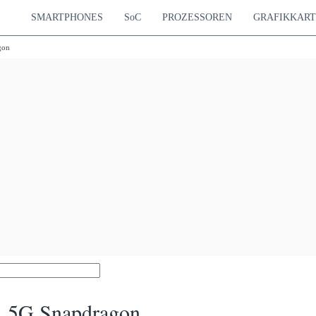
SMARTPHONES
SoC
PROZESSOREN
GRAFIKKAR
gon
 5G Snapdragon