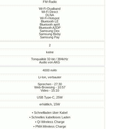
FM-Radio
Wi-Fi-Dualband
Wi-Fi Direct
DLNA
Wi-Fi-Hotspot
Bluetooth LE
Bluetooth aptX
Bluetooth A2DP
Samsung Dex
Samsung Bixby
Samsung Pay
2
keine
Tonqualität 32-bit / 384kHz
Audio von AKG
4000 mAh
Li-Ion, verbauter
Sprechen - 27:30
Web-Browsing - 10:57
Video - 15:10
USB Type-C, 25W
erhältlich, 15W
• Schnellladen über Kabel
• Schnelles kabelloses Laden
• Qi Wireless Charge
• PMA Wireless Charge