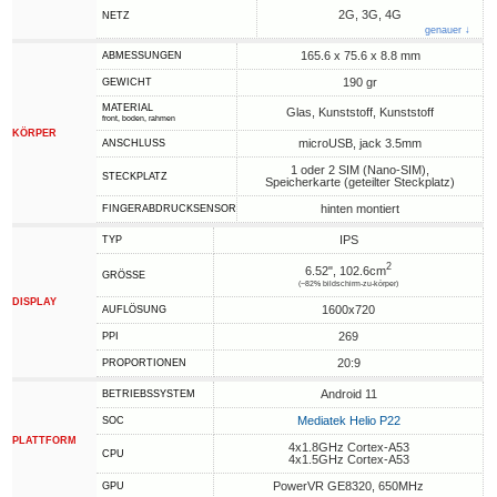
2G, 3G, 4G
NETZ
genauer ↓
165.6 x 75.6 x 8.8 mm
ABMESSUNGEN
190 gr
GEWICHT
MATERIAL
Glas, Kunststoff, Kunststoff
front, boden, rahmen
KÖRPER
microUSB, jack 3.5mm
ANSCHLUSS
1 oder 2 SIM (Nano-SIM),
STECKPLATZ
Speicherkarte (geteilter Steckplatz)
hinten montiert
FINGERABDRUCKSENSOR
IPS
TYP
2
6.52", 102.6cm
GRÖSSE
(~82% bildschirm-zu-körper)
DISPLAY
1600x720
AUFLÖSUNG
269
PPI
20:9
PROPORTIONEN
Android 11
BETRIEBSSYSTEM
Mediatek Helio P22
SOC
PLATTFORM
4x1.8GHz Cortex-A53
CPU
4x1.5GHz Cortex-A53
PowerVR GE8320, 650MHz
GPU