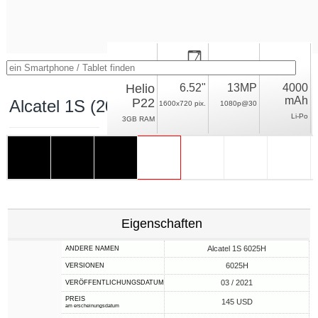
Helio
6.52"
13MP
4000
mAh
P22
Alcatel 1S (2021)
1600x720 pix.
1080p@30
Li-Po
3GB RAM
Eigenschaften
Alcatel 1S 6025H
ANDERE NAMEN
6025H
VERSIONEN
03 / 2021
VERÖFFENTLICHUNGSDATUM
PREIS
145 USD
am erscheinungsdatum