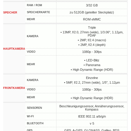
3/32 GB
RAM / ROM
zu 512GB (geteilter Steckplatz)
SPEICHERKARTE
SPEICHER
ROM eMMC
MEHR
Triple
• 13MP, f/2.0, 27mm (wide), 1/3.06", 1.12µm,
PDAF
KAMERA
• 2MP, f/2.4 (macro)
• 2MP, f/2.4 (depth)
HAUPTKAMERA
1080p - 30fps
VIDEO
• LED-Blitz
MEHR
• Panorama
• High Dynamic Range (HDR)
Einzelne
KAMERA
• 5MP, f/2.2, 27mm (wide), 1/5", 1.12µm
FRONTKAMERA
1080p - 30fps
VIDEO
MEHR
• High Dynamic Range (HDR)
Beschleunigungssensor, Annäherungssensor,
SENSOREN
Kompass
IEEE 802.11 a/b/g/n
WI-FI
v 5
BLUETOOTH
GPS, A-GPS, GLONASS, Galileo, BDS
GPS