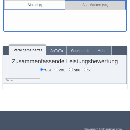
Alcatel
Alle Marken
(8)
(106)
Verallgemeinertes
AnTuTu
Geekbench
Mehr...
Zusammenfassende Leistungsbewertung
Total
CPU
GPU
KI
chaynikam.hello@gmail.com