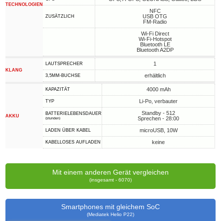
TECHNOLOGIEN
NFC
USB OTG
ZUSÄTZLICH
FM-Radio
Wi-Fi Direct
Wi-Fi-Hotspot
Bluetooth LE
Bluetooth A2DP
1
LAUTSPRECHER
KLANG
erhältlich
3,5MM-BUCHSE
4000 mAh
KAPAZITÄT
Li-Po, verbauter
TYP
Standby - 512
BATTERIELEBENSDAUER
AKKU
Sprechen - 28:00
(stunden)
microUSB, 10W
LADEN ÜBER KABEL
keine
KABELLOSES AUFLADEN
Mit einem anderen Gerät vergleichen
(insgesamt - 6070)
Smartphones mit gleichem SoC
(Mediatek Helio P22)