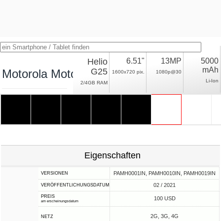
Helio
6.51"
13MP
5000
mAh
G25
Motorola Moto E7 Power
1600x720 pix.
1080p@30
Li-Ion
2/4GB RAM
Eigenschaften
PAMH0001IN, PAMH0010IN, PAMH0019IN
VERSIONEN
02 / 2021
VERÖFFENTLICHUNGSDATUM
PREIS
100 USD
am erscheinungsdatum
2G, 3G, 4G
NETZ