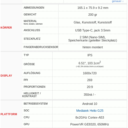
genauer ↓
165.1 x 75.9 x 9.2 mm
ABMESSUNGEN
200 gr
GEWICHT
MATERIAL
Glas, Kunststoff, Kunststoff
front, boden, rahmen
KÖRPER
USB Type-C, jack 3.5mm
ANSCHLUSS
2 SIM (Nano-SIM),
STECKPLATZ
Speicherkarte (geteilter Steckplatz)
hinten montiert
FINGERABDRUCKSENSOR
IPS
TYP
2
6.51", 103.1cm
GRÖSSE
(~82.3% bildschirm-zu-körper)
1600x720
AUFLÖSUNG
DISPLAY
269
PPI
20:9
PROPORTIONEN
HELLIGKEIT /
350nit / -
KONTRAST
Android 10
BETRIEBSSYSTEM
Mediatek Helio G25
SOC
PLATTFORM
8x2GHz Cortex-A53
CPU
PowerVR GE8320, 650MHz
GPU