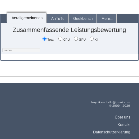
Verallgemeinertes
AnTuTu
Geekbench
Mehr...
Zusammenfassende Leistungsbewertung
Total
CPU
GPU
KI
chaynikam.hello@gmail.com
© 2009 - 2026
Über uns
Kontakt
Datenschutzerklärung