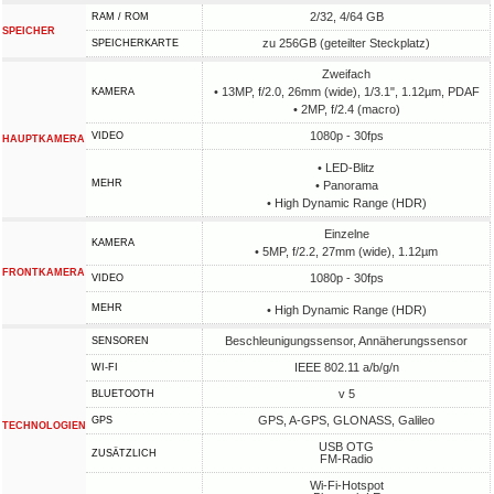
2/32, 4/64 GB
RAM / ROM
SPEICHER
zu 256GB (geteilter Steckplatz)
SPEICHERKARTE
Zweifach
• 13MP, f/2.0, 26mm (wide), 1/3.1", 1.12µm, PDAF
KAMERA
• 2MP, f/2.4 (macro)
1080p - 30fps
VIDEO
HAUPTKAMERA
• LED-Blitz
MEHR
• Panorama
• High Dynamic Range (HDR)
Einzelne
KAMERA
• 5MP, f/2.2, 27mm (wide), 1.12µm
FRONTKAMERA
1080p - 30fps
VIDEO
MEHR
• High Dynamic Range (HDR)
Beschleunigungssensor, Annäherungssensor
SENSOREN
IEEE 802.11 a/b/g/n
WI-FI
v 5
BLUETOOTH
GPS, A-GPS, GLONASS, Galileo
GPS
TECHNOLOGIEN
USB OTG
ZUSÄTZLICH
FM-Radio
Wi-Fi-Hotspot