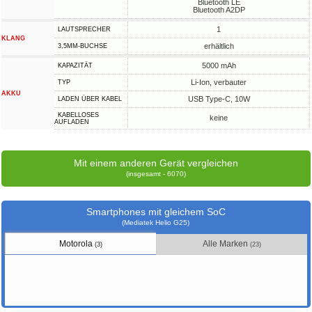
Bluetooth LE
Bluetooth A2DP
1
LAUTSPRECHER
KLANG
erhältlich
3,5MM-BUCHSE
5000 mAh
KAPAZITÄT
Li-Ion, verbauter
TYP
AKKU
USB Type-C, 10W
LADEN ÜBER KABEL
KABELLOSES
keine
AUFLADEN
Mit einem anderen Gerät vergleichen
(insgesamt - 6070)
Smartphones mit gleichem SoC
(Mediatek Helio G25)
Motorola
Alle Marken
(3)
(23)