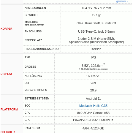
genauer ↓
164.9 x 76 x 9.2 mm
ABMESSUNGEN
197 gr
GEWICHT
MATERIAL
Glas, Kunststoff, Kunststoff
front, boden, rahmen
KÖRPER
USB Type-C, jack 3.5mm
ANSCHLUSS
1 oder 2 SIM (Nano-SIM),
STECKPLATZ
Speicherkarte (dedizierten Steckplatz)
seitlich
FINGERABDRUCKSENSOR
IPS
TYP
2
6.52", 102.6cm
GRÖSSE
(~81.9% bildschirm-zu-körper)
DISPLAY
1600x720
AUFLÖSUNG
269
PPI
20:9
PROPORTIONEN
Android 11
BETRIEBSSYSTEM
Mediatek Helio G35
SOC
PLATTFORM
8x2.3GHz Cortex-A53
CPU
PowerVR GE8320, 680MHz
GPU
4/64, 4/128 GB
RAM / ROM
SPEICHER