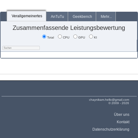
Verallgemeinertes
AnTuTu
Geekbench
Mehr...
Zusammenfassende Leistungsbewertung
Total
CPU
GPU
KI
chaynikam.hello@gmail.com
© 2009 - 2026
Über uns
Kontakt
Datenschutzerklärung