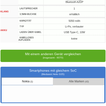
Bluetooth A2DP
1
LAUTSPRECHER
KLANG
erhältlich
3,5MM-BUCHSE
5050 mAh
KAPAZITÄT
Li-Po, verbauter
TYP
AKKU
USB Type-C, 10W
LADEN ÜBER KABEL
KABELLOSES
keine
AUFLADEN
Mit einem anderen Gerät vergleichen
(insgesamt - 6070)
Smartphones mit gleichem SoC
(Mediatek Helio G35)
Nokia
Alle Marken
(1)
(43)