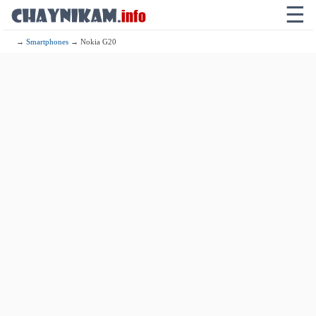
☰
→
Smartphones
→ Nokia G20