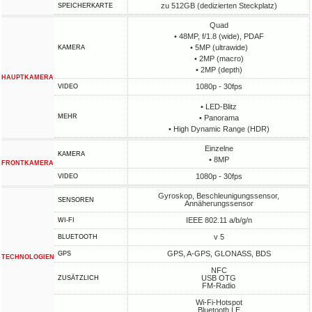
zu 512GB (dedizierten Steckplatz)
SPEICHERKARTE
Quad
• 48MP, f/1.8 (wide), PDAF
• 5MP (ultrawide)
KAMERA
• 2MP (macro)
• 2MP (depth)
HAUPTKAMERA
1080p - 30fps
VIDEO
• LED-Blitz
MEHR
• Panorama
• High Dynamic Range (HDR)
Einzelne
KAMERA
• 8MP
FRONTKAMERA
1080p - 30fps
VIDEO
Gyroskop, Beschleunigungssensor,
SENSOREN
Annäherungssensor
IEEE 802.11 a/b/g/n
WI-FI
v 5
BLUETOOTH
GPS, A-GPS, GLONASS, BDS
GPS
TECHNOLOGIEN
NFC
USB OTG
ZUSÄTZLICH
FM-Radio
Wi-Fi-Hotspot
Bluetooth LE