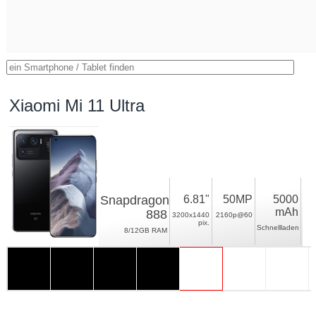
Xiaomi Mi 11 Ultra
Snapdragon
6.81"
50MP
5000
mAh
888
3200x1440
2160p@60
pix.
Schnellladen
8/12GB RAM