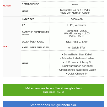
keine
3,5MM-BUCHSE
KLANG
Tonqualität 24-bit / 192kHz
MEHR
Audio von Harman Kardon
5000 mAh
KAPAZITÄT
Li-Po, verbauter
TYP
Sprechen - 28:05
BATTERIELEBENSDAUER
Web-Browsing - 11:03
(stunden)
Video - 15:10
USB Type-C, 67W
LADEN ÜBER KABEL
AKKU
erhältlich, 67W
KABELLOSES AUFLADEN
• Schnellladen über Kabel
• Schnelles kabelloses Laden
• USB Power Delivery 3
MEHR
• Rückwärtsladen per Kabel
• Umgekehrtes kabelloses Laden
• Quick Charge 4+
Mit einem anderen Gerät vergleichen
(insgesamt - 6070)
Smartphones mit gleichem SoC