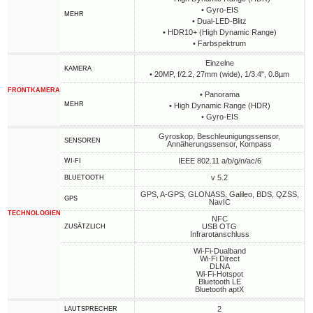
• Gyro-EIS
MEHR
• Dual-LED-Blitz
• HDR10+ (High Dynamic Range)
• Farbspektrum
Einzelne
KAMERA
• 20MP, f/2.2, 27mm (wide), 1/3.4", 0.8µm
FRONTKAMERA
• Panorama
MEHR
• High Dynamic Range (HDR)
• Gyro-EIS
Gyroskop, Beschleunigungssensor,
SENSOREN
Annäherungssensor, Kompass
IEEE 802.11 a/b/g/n/ac/6
WI-FI
v 5.2
BLUETOOTH
GPS, A-GPS, GLONASS, Galileo, BDS, QZSS,
GPS
NavIC
TECHNOLOGIEN
NFC
USB OTG
ZUSÄTZLICH
Infrarotanschluss
Wi-Fi-Dualband
Wi-Fi Direct
DLNA
Wi-Fi-Hotspot
Bluetooth LE
Bluetooth aptX
2
LAUTSPRECHER