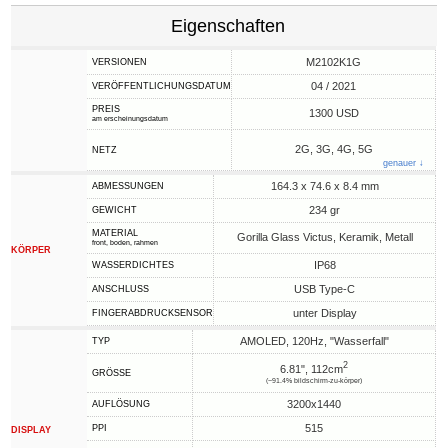
Eigenschaften
M2102K1G
VERSIONEN
04 / 2021
VERÖFFENTLICHUNGSDATUM
PREIS
1300 USD
am erscheinungsdatum
2G, 3G, 4G, 5G
NETZ
genauer ↓
164.3 x 74.6 x 8.4 mm
ABMESSUNGEN
234 gr
GEWICHT
MATERIAL
Gorilla Glass Victus, Keramik, Metall
front, boden, rahmen
KÖRPER
IP68
WASSERDICHTES
USB Type-C
ANSCHLUSS
unter Display
FINGERABDRUCKSENSOR
AMOLED, 120Hz, "Wasserfall"
TYP
2
6.81", 112cm
GRÖSSE
(~91.4% bildschirm-zu-körper)
3200x1440
AUFLÖSUNG
515
PPI
DISPLAY