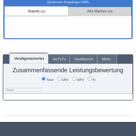
(Qualcomm Snapdragon 888)
Xiaomi
Alle Marken
(12)
(66)
Verallgemeinertes
AnTuTu
Geekbench
Mehr...
Zusammenfassende Leistungsbewertung
Total
CPU
GPU
KI