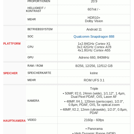
20:9
PROPORTIONEN
HELLIGKEIT /
607nit / -
KONTRAST
HDR10+
MEHR
Dolby Vision
Android 11
BETRIEBSSYSTEM
Qualcomm Snapdragon 888
SOC
1x2.84GHz Cortex-X1
PLATTFORM
3x2.42GHz Cortex-A78
CPU
4x1.8GHz Cortex-A55
Adreno 660, 840MHz
GPU
8/256, 12/256, 12/512 GB
RAM / ROM
keine
SPEICHERKARTE
SPEICHER
ROM UFS 3.1
MEHR
Triple
• 50MP, f/2.0, 24mm (wide), 1/1.12", 1.4µm,
Dual Pixel PDAF, OIS, Laser AF
KAMERA
• 48MP, f/4.1, 120mm (periscope), 1/2.0",
0.8µm, PDAF, OIS, 5x optical zoom
• 48MP, f/2.2, 12mm (ultrawide), 1/2.0", 0.8µm,
PDAF
2160p - 60fps
VIDEO
HAUPTKAMERA
• Panorama
• High Dynamic Range (HDR)