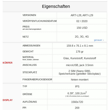
Eigenschaften
ART-L28, ART-L29
VERSIONEN
02 / 2020
VERÖFFENTLICHUNGSDATUM
PREIS
156 USD
am erscheinungsdatum
2G, 3G, 4G
NETZ
genauer ↓
159.8 x 76.1 x 8.1 mm
ABMESSUNGEN
176 gr
GEWICHT
MATERIAL
Glas, Kunststoff, Kunststoff
front, boden, rahmen
KÖRPER
microUSB, jack 3.5mm
ANSCHLUSS
2 SIM (Nano-SIM),
STECKPLATZ
Speicherkarte (geteilter Steckplatz)
hinten montiert
FINGERABDRUCKSENSOR
IPS
TYP
2
6.39", 100.2cm
GRÖSSE
(~82.4% bildschirm-zu-körper)
DISPLAY
1560x720
AUFLÖSUNG
269
PPI