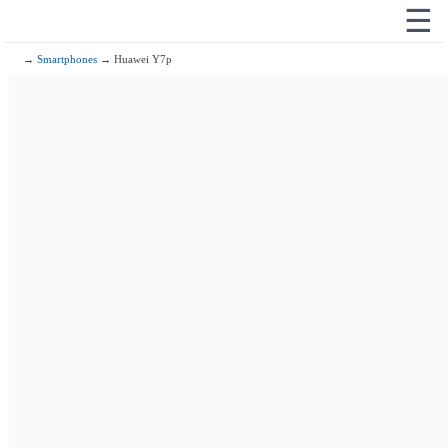
☰
→
Smartphones
→ Huawei Y7p