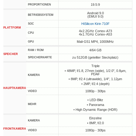
19.5:9
PROPORTIONEN
Android 9.0
BETRIEBSSYSTEM
(EMUI 9.0)
HiSilicon Kirin 710F
SOC
PLATTFORM
4x2.2GHz Cortex-A73
CPU
4x1.7GHz Cortex-A53
Mali-G51 MP4, 1000MHz
GPU
4/64 GB
RAM / ROM
SPEICHER
zu 512GB (geteilter Steckplatz)
SPEICHERKARTE
Triple
• 48MP, f/1.8, 27mm (wide), 1/2.0", 0.8µm,
PDAF
KAMERA
• 8MP, f/2.4 (ultrawide), 1/4", 1.12µm
• 2MP, f/2.4 (depth)
HAUPTKAMERA
1080p - 30fps
VIDEO
• LED-Blitz
MEHR
• Panorama
• High Dynamic Range (HDR)
Einzelne
KAMERA
• 8MP, f/2.0
FRONTKAMERA
1080p - 30fps
VIDEO