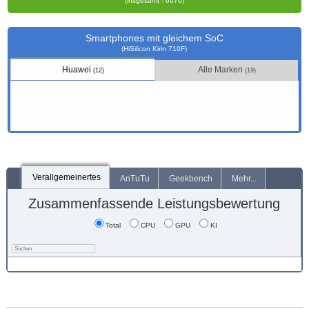
(insgesamt - 6070)
Smartphones mit gleichem SoC
(HiSilicon Kirin 710F)
Huawei
Alle Marken
(12)
(19)
Verallgemeinertes
AnTuTu
Geekbench
Mehr...
Zusammenfassende Leistungsbewertung
Total
CPU
GPU
KI