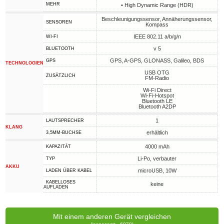
MEHR
• High Dynamic Range (HDR)
Beschleunigungssensor, Annäherungssensor,
SENSOREN
Kompass
IEEE 802.11 a/b/g/n
WI-FI
v 5
BLUETOOTH
GPS, A-GPS, GLONASS, Galileo, BDS
GPS
TECHNOLOGIEN
USB OTG
ZUSÄTZLICH
FM-Radio
Wi-Fi Direct
Wi-Fi-Hotspot
Bluetooth LE
Bluetooth A2DP
1
LAUTSPRECHER
KLANG
erhältlich
3,5MM-BUCHSE
4000 mAh
KAPAZITÄT
Li-Po, verbauter
TYP
AKKU
microUSB, 10W
LADEN ÜBER KABEL
KABELLOSES
keine
AUFLADEN
Mit einem anderen Gerät vergleichen