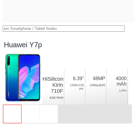
Huawei Y7p
HiSilicon
6.39"
48MP
4000
mAh
Kirin
1560x720
1080p@30
pix.
710F
Li-Po
4GB RAM