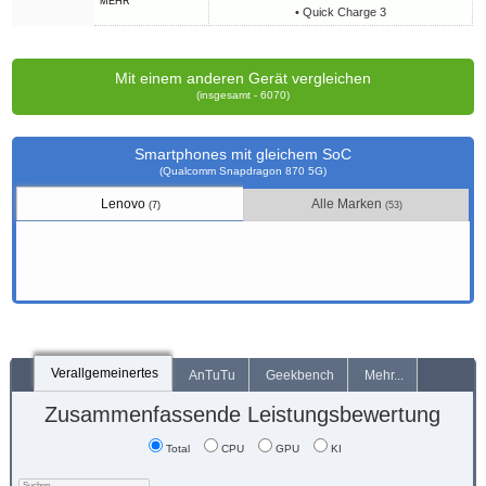
MEHR
• Quick Charge 3
Mit einem anderen Gerät vergleichen
(insgesamt - 6070)
Smartphones mit gleichem SoC
(Qualcomm Snapdragon 870 5G)
Lenovo
Alle Marken
(7)
(53)
Verallgemeinertes
AnTuTu
Geekbench
Mehr...
Zusammenfassende Leistungsbewertung
Total
CPU
GPU
KI