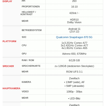
263
PPI
DISPLAY
16:10
PROPORTIONEN
HELLIGKEIT /
420nit / -
KONTRAST
HDR10
MEHR
Dolby Vision
Android 11
BETRIEBSSYSTEM
(ZUI 12)
Qualcomm Snapdragon 870 5G
SOC
PLATTFORM
1x3.2GHz Cortex-A77
3x2.42GHz Cortex-A77
CPU
4x1.8GHz Cortex-A55
Adreno 650, 670MHz
GPU
6/128 GB
RAM / ROM
zu 128GB (dedizierten Steckplatz)
SPEICHERKARTE
SPEICHER
ROM UFS 3.1
MEHR
Zweifach
• 13MP (wide), AF
KAMERA
• 5MP (ultrawide)
HAUPTKAMERA
1080p - 30fps
VIDEO
MEHR
• LED-Blitz
Zweifach