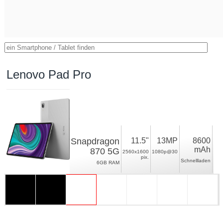
Lenovo Pad Pro
Snapdragon
11.5"
13MP
8600
mAh
870 5G
2560x1600
1080p@30
pix.
Schnellladen
6GB RAM