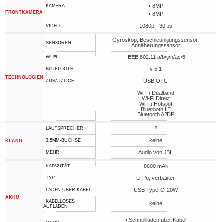
• 8MP
KAMERA
FRONTKAMERA
• 8MP
1080p - 30fps
VIDEO
Gyroskop, Beschleunigungssensor,
SENSOREN
Annäherungssensor
IEEE 802.11 a/b/g/n/ac/6
WI-FI
v 5.1
BLUETOOTH
TECHNOLOGIEN
USB OTG
ZUSÄTZLICH
Wi-Fi-Dualband
Wi-Fi Direct
Wi-Fi-Hotspot
Bluetooth LE
Bluetooth A2DP
2
LAUTSPRECHER
keine
3,5MM-BUCHSE
KLANG
Audio von JBL
MEHR
8600 mAh
KAPAZITÄT
Li-Po, verbauter
TYP
USB Type-C, 20W
LADEN ÜBER KABEL
AKKU
KABELLOSES
keine
AUFLADEN
• Schnellladen über Kabel