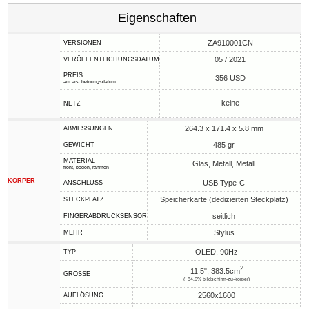
Eigenschaften
ZA910001CN
VERSIONEN
05 / 2021
VERÖFFENTLICHUNGSDATUM
PREIS
356 USD
am erscheinungsdatum
keine
NETZ
264.3 x 171.4 x 5.8 mm
ABMESSUNGEN
485 gr
GEWICHT
MATERIAL
Glas, Metall, Metall
front, boden, rahmen
KÖRPER
USB Type-C
ANSCHLUSS
Speicherkarte (dedizierten Steckplatz)
STECKPLATZ
seitlich
FINGERABDRUCKSENSOR
Stylus
MEHR
OLED, 90Hz
TYP
2
11.5", 383.5cm
GRÖSSE
(~84.6% bildschirm-zu-körper)
2560x1600
AUFLÖSUNG