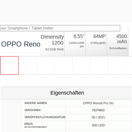
Dimensity
6.55"
64MP
4500
mAh
1200
OPPO Reno6 Pro
2400x1080
2160p@30
pix.
Schnellladen
8/12GB RAM
Eigenschaften
OPPO Reno6 Pro 5G
ANDERE NAMEN
PEPM00
VERSIONEN
06 / 2021
VERÖFFENTLICHUNGSDATUM
PREIS
500 USD
am erscheinungsdatum