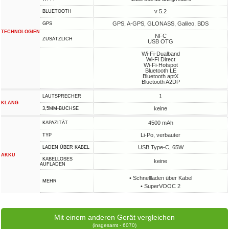
v 5.2
BLUETOOTH
GPS, A-GPS, GLONASS, Galileo, BDS
GPS
TECHNOLOGIEN
NFC
ZUSÄTZLICH
USB OTG
Wi-Fi-Dualband
Wi-Fi Direct
Wi-Fi-Hotspot
Bluetooth LE
Bluetooth aptX
Bluetooth A2DP
1
LAUTSPRECHER
KLANG
keine
3,5MM-BUCHSE
4500 mAh
KAPAZITÄT
Li-Po, verbauter
TYP
USB Type-C, 65W
LADEN ÜBER KABEL
AKKU
KABELLOSES
keine
AUFLADEN
• Schnellladen über Kabel
MEHR
• SuperVOOC 2
Mit einem anderen Gerät vergleichen
(insgesamt - 6070)