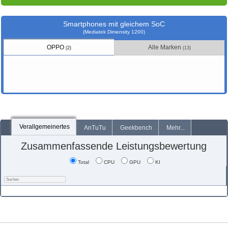
Smartphones mit gleichem SoC
(Mediatek Dimensity 1200)
OPPO
Alle Marken
(2)
(13)
Verallgemeinertes
AnTuTu
Geekbench
Mehr...
Zusammenfassende Leistungsbewertung
Total
CPU
GPU
KI