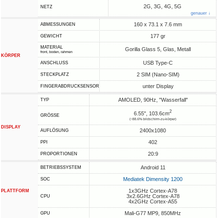
2G, 3G, 4G, 5G
NETZ
genauer ↓
160 x 73.1 x 7.6 mm
ABMESSUNGEN
177 gr
GEWICHT
MATERIAL
Gorilla Glass 5, Glas, Metall
front, boden, rahmen
KÖRPER
USB Type-C
ANSCHLUSS
2 SIM (Nano-SIM)
STECKPLATZ
unter Display
FINGERABDRUCKSENSOR
AMOLED, 90Hz, "Wasserfall"
TYP
2
6.55", 103.6cm
GRÖSSE
(~88.6% bildschirm-zu-körper)
DISPLAY
2400x1080
AUFLÖSUNG
402
PPI
20:9
PROPORTIONEN
Android 11
BETRIEBSSYSTEM
Mediatek Dimensity 1200
SOC
1x3GHz Cortex-A78
PLATTFORM
3x2.6GHz Cortex-A78
CPU
4x2GHz Cortex-A55
Mali-G77 MP9, 850MHz
GPU