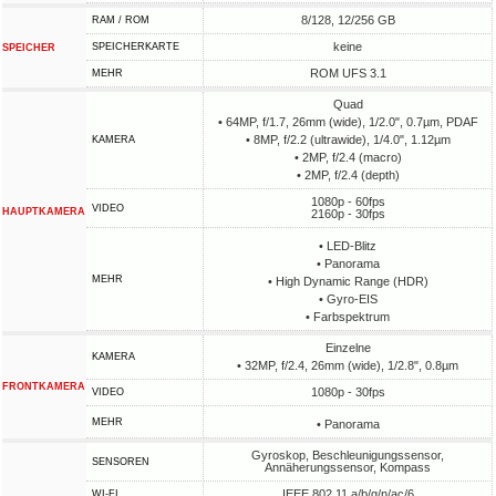
8/128, 12/256 GB
RAM / ROM
keine
SPEICHERKARTE
SPEICHER
ROM UFS 3.1
MEHR
Quad
• 64MP, f/1.7, 26mm (wide), 1/2.0", 0.7µm, PDAF
• 8MP, f/2.2 (ultrawide), 1/4.0", 1.12µm
KAMERA
• 2MP, f/2.4 (macro)
• 2MP, f/2.4 (depth)
1080p - 60fps
VIDEO
HAUPTKAMERA
2160p - 30fps
• LED-Blitz
• Panorama
MEHR
• High Dynamic Range (HDR)
• Gyro-EIS
• Farbspektrum
Einzelne
KAMERA
• 32MP, f/2.4, 26mm (wide), 1/2.8", 0.8µm
FRONTKAMERA
1080p - 30fps
VIDEO
MEHR
• Panorama
Gyroskop, Beschleunigungssensor,
SENSOREN
Annäherungssensor, Kompass
IEEE 802.11 a/b/g/n/ac/6
WI-FI