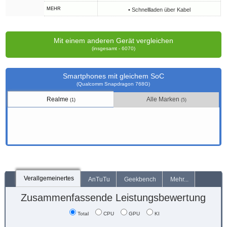
MEHR
• Schnellladen über Kabel
Mit einem anderen Gerät vergleichen
(insgesamt - 6070)
Smartphones mit gleichem SoC
(Qualcomm Snapdragon 768G)
Realme
Alle Marken
(1)
(5)
Verallgemeinertes
AnTuTu
Geekbench
Mehr...
Zusammenfassende Leistungsbewertung
Total
CPU
GPU
KI