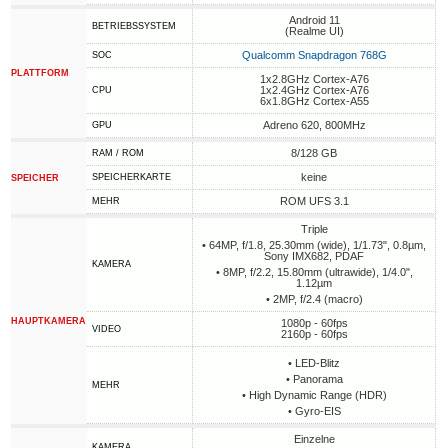
Android 11
BETRIEBSSYSTEM
(Realme UI)
Qualcomm Snapdragon 768G
SOC
PLATTFORM
1x2.8GHz Cortex-A76
1x2.4GHz Cortex-A76
CPU
6x1.8GHz Cortex-A55
Adreno 620, 800MHz
GPU
8/128 GB
RAM / ROM
keine
SPEICHERKARTE
SPEICHER
ROM UFS 3.1
MEHR
Triple
• 64MP, f/1.8, 25.30mm (wide), 1/1.73", 0.8µm,
Sony IMX682, PDAF
KAMERA
• 8MP, f/2.2, 15.80mm (ultrawide), 1/4.0",
1.12µm
• 2MP, f/2.4 (macro)
HAUPTKAMERA
1080p - 60fps
VIDEO
2160p - 60fps
• LED-Blitz
• Panorama
MEHR
• High Dynamic Range (HDR)
• Gyro-EIS
Einzelne
KAMERA