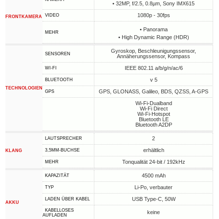
• 32MP, f/2.5, 0.8µm, Sony IMX615
1080p - 30fps
VIDEO
FRONTKAMERA
• Panorama
MEHR
• High Dynamic Range (HDR)
Gyroskop, Beschleunigungssensor,
SENSOREN
Annäherungssensor, Kompass
IEEE 802.11 a/b/g/n/ac/6
WI-FI
v 5
BLUETOOTH
TECHNOLOGIEN
GPS, GLONASS, Galileo, BDS, QZSS, A-GPS
GPS
Wi-Fi-Dualband
Wi-Fi Direct
Wi-Fi-Hotspot
Bluetooth LE
Bluetooth A2DP
2
LAUTSPRECHER
erhältlich
3,5MM-BUCHSE
KLANG
Tonqualität 24-bit / 192kHz
MEHR
4500 mAh
KAPAZITÄT
Li-Po, verbauter
TYP
USB Type-C, 50W
LADEN ÜBER KABEL
AKKU
KABELLOSES
keine
AUFLADEN