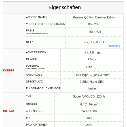
Eigenschaften
Realme Q3 Pro Carnival Edition
ANDERE NAMEN
06 / 2021
VERÖFFENTLICHUNGSDATUM
PREIS
256 USD
am erscheinungsdatum
2G, 3G, 4G, 5G
NETZ
genauer ↓
x x 7.9 mm
ABMESSUNGEN
174 gr
GEWICHT
MATERIAL
Glas, -, -
front, boden, rahmen
KÖRPER
USB Type-C, jack 3.5mm
ANSCHLUSS
2 SIM (Nano-SIM)
STECKPLATZ
keine
FINGERABDRUCKSENSOR
Super AMOLED, 120Hz
TYP
2
GRÖSSE
6.43", 99cm
DISPLAY
2400x1080
AUFLÖSUNG
409
PPI
20:9
PROPORTIONEN