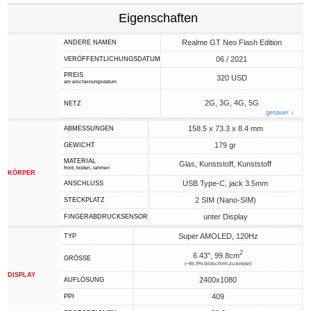
Eigenschaften
Realme GT Neo Flash Edition
ANDERE NAMEN
06 / 2021
VERÖFFENTLICHUNGSDATUM
PREIS
320 USD
am erscheinungsdatum
2G, 3G, 4G, 5G
NETZ
genauer ↓
158.5 x 73.3 x 8.4 mm
ABMESSUNGEN
179 gr
GEWICHT
MATERIAL
Glas, Kunststoff, Kunststoff
front, boden, rahmen
KÖRPER
USB Type-C, jack 3.5mm
ANSCHLUSS
2 SIM (Nano-SIM)
STECKPLATZ
unter Display
FINGERABDRUCKSENSOR
Super AMOLED, 120Hz
TYP
2
6.43", 99.8cm
GRÖSSE
(~85.9% bildschirm-zu-körper)
DISPLAY
2400x1080
AUFLÖSUNG
409
PPI