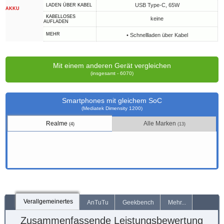
USB Type-C, 65W
LADEN ÜBER KABEL
AKKU
KABELLOSES
keine
AUFLADEN
MEHR
• Schnellladen über Kabel
Mit einem anderen Gerät vergleichen
(insgesamt - 6070)
Smartphones mit gleichem SoC
(Mediatek Dimensity 1200)
Realme
Alle Marken
(4)
(13)
Verallgemeinertes
AnTuTu
Geekbench
Mehr...
Zusammenfassende Leistungsbewertung