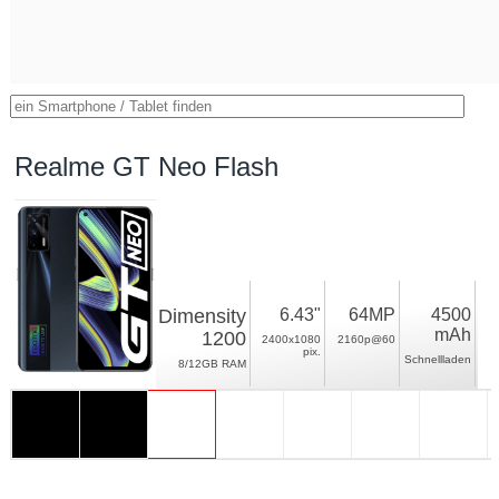
Realme GT Neo Flash
Dimensity
6.43"
64MP
4500
mAh
1200
2400x1080
2160p@60
pix.
Schnellladen
8/12GB RAM