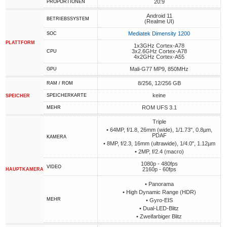
20:9
PROPORTIONEN
Android 11
BETRIEBSSYSTEM
(Realme UI)
Mediatek Dimensity 1200
SOC
PLATTFORM
1x3GHz Cortex-A78
3x2.6GHz Cortex-A78
CPU
4x2GHz Cortex-A55
Mali-G77 MP9, 850MHz
GPU
8/256, 12/256 GB
RAM / ROM
keine
SPEICHERKARTE
SPEICHER
ROM UFS 3.1
MEHR
Triple
• 64MP, f/1.8, 26mm (wide), 1/1.73", 0.8µm,
PDAF
KAMERA
• 8MP, f/2.3, 16mm (ultrawide), 1/4.0", 1.12µm
• 2MP, f/2.4 (macro)
1080p - 480fps
VIDEO
2160p - 60fps
HAUPTKAMERA
• Panorama
• High Dynamic Range (HDR)
MEHR
• Gyro-EIS
• Dual-LED-Blitz
• Zweifarbiger Blitz