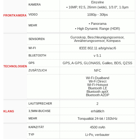
Einzelne
KAMERA
• 16MP, f/2.5, 26mm (wide), 1/3.0", 1.0µm
1080p - 30fps
VIDEO
FRONTKAMERA
• Panorama
MEHR
• High Dynamic Range (HDR)
Gyroskop, Beschleunigungssensor,
SENSOREN
Annäherungssensor, Kompass
IEEE 802.11 a/b/g/n/ac/6
WI-FI
v 5.1
BLUETOOTH
GPS, A-GPS, GLONASS, Galileo, BDS, QZSS
GPS
TECHNOLOGIEN
NFC
ZUSÄTZLICH
Wi-Fi-Dualband
Wi-Fi Direct
Wi-Fi-Hotspot
Bluetooth LE
Bluetooth aptX
Bluetooth A2DP
2
LAUTSPRECHER
erhältlich
3,5MM-BUCHSE
KLANG
Tonqualität 24-bit / 192kHz
MEHR
4500 mAh
KAPAZITÄT
Li-Po, verbauter
TYP